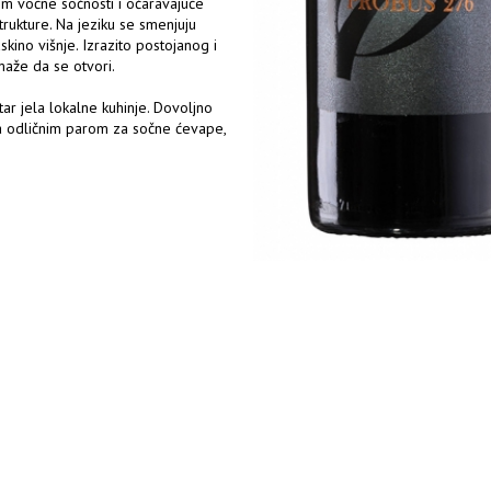
em voćne sočnosti i očaravajuće
strukture. Na jeziku se smenjuju
ino višnje. Izrazito postojanog i
aže da se otvori.
tar jela lokalne kuhinje. Dovoljno
 ga odličnim parom za sočne ćevape,