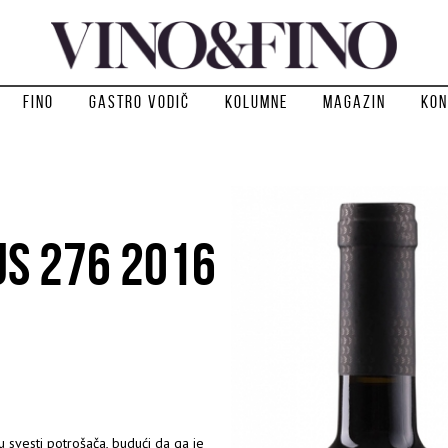
Fino
Gastro vodič
Kolumne
Magazin
Kon
US 276 2016
 svesti potrošača, budući da ga je