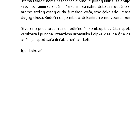
ustima takođe nema razočerenja: vino je punog ukusa, sa obilj
svežine. Tanini su snažni i čvrsti, maksimalno doterani, odlične 
arome zrelog crnog duda, šumskog voća, crne čokolade i marask
dugog ukusa. Budući i dalje mlado, dekantiranje mu veoma pom
Stvoreno je da prati hranu i odlično će se uklopiti uz čitav spek
karaktera i punoće, intenzivna aromatika i gipke kiseline čine
pečenja ispod sača ili čak juneći perkelt.
Igor Luković