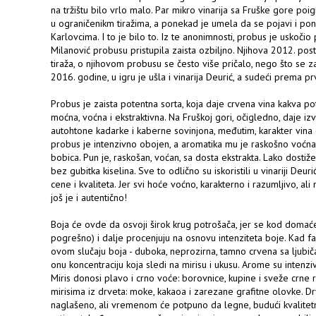
na tržištu bilo vrlo malo. Par mikro vinarija sa Fruške gore po
u ograničenikm tiražima, a ponekad je umela da se pojavi i po
Karlovcima. I to je bilo to. Iz te anonimnosti, probus je uskočio
Milanović probusu pristupila zaista ozbiljno. Njihova 2012. post
tiraža, o njihovom probusu se često više pričalo, nego što se 
2016. godine, u igru je ušla i vinarija Deurić, a sudeći prema prv
Probus je zaista potentna sorta, koja daje crvena vina kakva pot
moćna, voćna i ekstraktivna. Na Fruškoj gori, očigledno, daje iz
autohtone kadarke i kaberne sovinjona, međutim, karakter vina d
probus je intenzivno obojen, a aromatika mu je raskošno voćna,
bobica. Pun je, raskošan, voćan, sa dosta ekstrakta. Lako dostiž
bez gubitka kiselina. Sve to odlično su iskoristili u vinariji Deur
cene i kvaliteta. Jer svi hoće voćno, karakterno i razumljivo, al
još je i autentično!
Boja će ovde da osvoji širok krug potrošača, jer se kod domaće
pogrešno) i dalje procenjuju na osnovu intenziteta boje. Kad fa
ovom slučaju boja - duboka, neprozirna, tamno crvena sa ljubiča
onu koncentraciju koja sledi na mirisu i ukusu. Arome su intenz
Miris donosi plavo i crno voće: borovnice, kupine i sveže crne r
mirisima iz drveta: moke, kakaoa i zarezane grafitne olovke. Dr
naglašeno, ali vremenom će potpuno da legne, budući kvalitetn