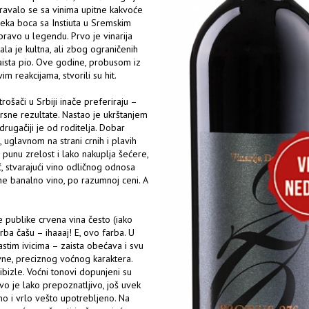
igravalo se sa vinima upitne kakvoće
neka boca sa Instiuta u Sremskim
 pravo u legendu. Prvo je vinarija
ala je kultna, ali zbog ograničenih
zaista pio. Ove godine, probusom iz
im reakcijama, stvorili su hit.
rošači u Srbiji inače preferiraju –
vrsne rezultate. Nastao je ukrštanjem
rugačiji je od roditelja. Dobar
 uglavnom na strani crnih i plavih
e punu zrelost i lako nakuplja šećere,
ić, stvarajući vino odličnog odnosa
i ne banalno vino, po razumnoj ceni. A
 publike crvena vina često (iako
rba čašu – ihaaaj! E, ovo farba. U
stim ivicima – zaista obećava i svu
ivne, preciznog voćnog karaktera.
ibizle. Voćni tonovi dopunjeni su
vo je lako prepoznatljivo, još uvek
o i vrlo vešto upotrebljeno. Na