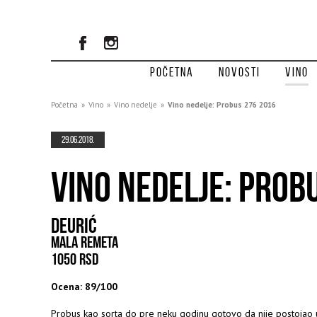
Početna
Novosti
Vino
Početna
»
Vino
»
Vino nedelje
»
Vino nedelje: Probus 276 2016
29.06.2018.
VINO NEDELJE: PROB
DEURIĆ
MALA REMETA
1050 RSD
Ocena: 89/100
Probus kao sorta do pre neku godinu gotovo da nije postojao u