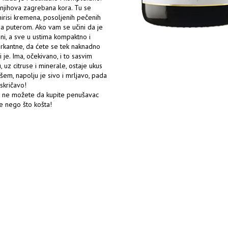
 njihova zagrebana kora. Tu se
risi kremena, posoljenih pečenih
sa puterom. Ako vam se učini da je
zni, a sve u ustima kompaktno i
markantne, da ćete se tek naknadno
i je. Ima, očekivano, i to sasvim
, uz citruse i minerale, ostaje ukus
šem, napolju je sivo i mrljavo, pada
skričavo!
da ne možete da kupite penušavac
e nego što košta!