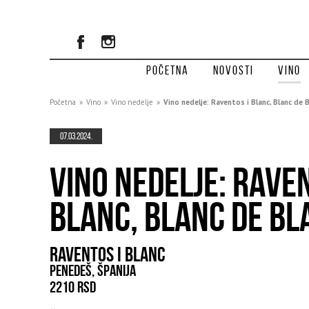
Početna
Novosti
Vino
Početna
»
Vino
»
Vino nedelje
»
Vino nedelje: Raventos i Blanc, Blanc de 
07.03.2024.
VINO NEDELJE: RAVEN
BLANC, BLANC DE BL
RAVENTOS I BLANC
PENEDEŠ, ŠPANIJA
2210 RSD