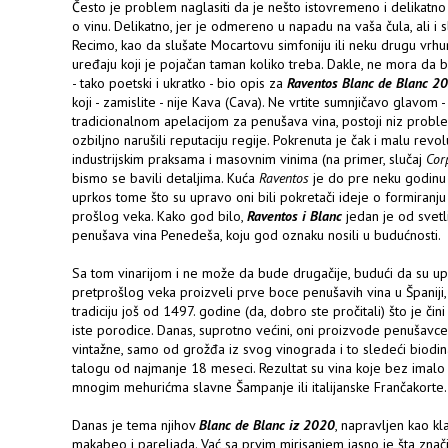
Često je problem naglasiti da je nešto istovremeno i delikat
o vinu. Delikatno, jer je odmereno u napadu na vaša čula, ali i 
Recimo, kao da slušate Mocartovu simfoniju ili neku drugu vrhu
uređaju koji je pojačan taman koliko treba. Dakle, ne mora da b
- tako poetski i ukratko - bio opis za
Raventos Blanc de Blanc 2
koji - zamislite - nije Kava (Cava). Ne vrtite sumnjičavo glavom 
tradicionalnom apelacijom za penušava vina, postoji niz proble
ozbiljno narušili reputaciju regije. Pokrenuta je čak i malu revo
industrijskim praksama i masovnim vinima (na primer, slučaj
Cor
bismo se bavili detaljima. Kuća
Raventos
je do pre neku godinu bi
uprkos tome što su upravo oni bili pokretači ideje o formiran
prošlog veka. Kako god bilo,
Raventos i Blanc
jedan je od svetl
penušava vina Penedeša, koju god oznaku nosili u budućnosti.
Sa tom vinarijom i ne može da bude drugačije, budući da su up
pretprošlog veka proizveli prve boce penušavih vina u Španiji,
tradiciju još od 1497. godine (da, dobro ste pročitali) što je čin
iste porodice. Danas, suprotno većini, oni proizvode penušavce o
vintažne, samo od grožđa iz svog vinograda i to sledeći biodi
talogu od najmanje 18 meseci. Rezultat su vina koje bez imalo
mnogim mehurićma slavne Šampanje ili italijanske Frančakorte.
Danas je tema njihov
Blanc de Blanc iz 2020
, napravljen kao kl
makabeo i pareljada. Vać sa prvim mirisanjem jasno je šta znači