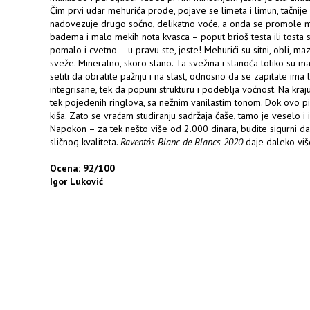
Čim prvi udar mehurića prođe, pojave se limeta i limun, tačnije
nadovezuje drugo sočno, delikatno voće, a onda se promole mi
badema i malo mekih nota kvasca – poput brioš testa ili tosta 
pomalo i cvetno – u pravu ste, jeste! Mehurići su sitni, obli, ma
sveže. Mineralno, skoro slano. Ta svežina i slanoća toliko su 
setiti da obratite pažnju i na slast, odnosno da se zapitate ima l
integrisane, tek da popuni strukturu i podeblja voćnost. Na kraju
tek pojedenih ringlova, sa nežnim vanilastim tonom. Dok ovo pi
kiša. Zato se vraćam studiranju sadržaja čaše, tamo je veselo i i
Napokon – za tek nešto više od 2.000 dinara, budite sigurni 
sličnog kvaliteta.
Raventós Blanc de Blancs 2020
daje daleko viš
Ocena: 92/100
Igor Luković