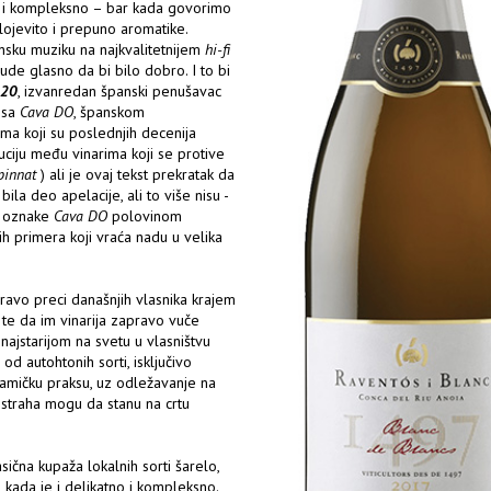
no i kompleksno – bar kada govorimo
slojevito i prepuno aromatike.
nsku muziku na najkvalitetnijem
hi-fi
ude glasno da bi bilo dobro. I to bi
020
, izvanredan španski penušavac
- sa
Cava DO
, španskom
ma koji su poslednjih decenija
luciju među vinarima koji se protive
pinnat
) ali je ovaj tekst prekratak da
la deo apelacije, ali to više nisu -
ju oznake
Cava DO
polovinom
ih primera koji vraća nadu u velika
ravo preci današnjih vlasnika krajem
 te da im vinarija zapravo vuče
i najstarijom na svetu u vlasništvu
d autohtonih sorti, isključivo
namičku praksu, uz odležavanje na
 straha mogu da stanu na crtu
asična kupaža lokalnih sorti šarelo,
 kada je i delikatno i kompleksno.