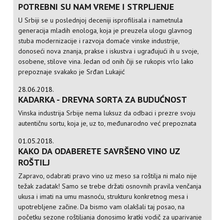
POTREBNI SU NAM VREME I STRPLJENJE
U Srbiji se u poslednjoj deceniji isprofilisala i nametnula
generacija mladih enologa, koja je preuzela ulogu glavnog
stuba modernizacije i razvoja domaće vinske industrije,
donoseći nova znanja, prakse i iskustva i ugrađujući ih u svoje,
osobene, stilove vina. Jedan od onih čiji se rukopis vrlo lako
prepoznaje svakako je Srđan Lukajić
28.06.2018.
KADARKA - DREVNA SORTA ZA BUDUĆNOST
Vinska industrija Srbije nema luksuz da odbaci i prezre svoju
autentičnu sortu, koja je, uz to, međunarodno već prepoznata
01.05.2018.
KAKO DA ODABERETE SAVRŠENO VINO UZ
ROŠTILJ
Zapravo, odabrati pravo vino uz meso sa roštilja ni malo nije
težak zadatak! Samo se trebe držati osnovnih pravila venčanja
ukusa i imati na umu masnoću, strukturu konkretnog mesa i
upotrebljene začine. Da bismo vam olakšali taj posao, na
početku sezone roštiljanja donosimo kratki vodič za uparivanje