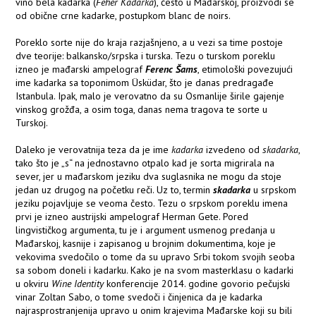
vino
bela kadarka (
Fehér Kadarka
), često u Mađarskoj, proizvodi se
od obične crne kadarke, postupkom blanc de noirs.
Poreklo sorte nije do kraja razjašnjeno, a u vezi sa time postoje
dve teorije: balkansko/srpska i turska. Tezu o turskom poreklu
izneo je mađarski ampelograf
Ferenc Šams
, etimološki povezujući
ime kadarka sa toponimom Üsküdar, što je danas predragađe
Istanbula. Ipak, malo je verovatno da su Osmanlije širile gajenje
vinskog grožđa, a osim toga, danas nema tragova te sorte u
Turskoj.
Daleko je verovatnija teza da je ime
kadarka
izvedeno od
skadarka
,
tako što je „s“ na jednostavno otpalo kad je sorta migrirala na
sever, jer u mađarskom jeziku dva suglasnika ne mogu da stoje
jedan uz drugog na početku reči. Uz to, termin
skadarka
u srpskom
jeziku pojavljuje se veoma često. Tezu o srpskom poreklu imena
prvi je izneo austrijski ampelograf Herman Gete. Pored
lingvističkog argumenta, tu je i argument usmenog predanja u
Mađarskoj, kasnije i zapisanog u brojnim dokumentima, koje je
vekovima svedočilo o tome da su upravo Srbi tokom svojih seoba
sa sobom doneli i kadarku. Kako je na svom masterklasu o kadarki
u okviru
Wine Identity
konferencije 2014. godine govorio pečujski
vinar Zoltan Sabo, o tome svedoči i činjenica da je kadarka
najrasprostranjenija upravo u onim krajevima Mađarske koji su bili