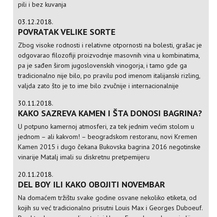
pili i bez kuvanja
03.12.2018.
POVRATAK VELIKE SORTE
Zbog visoke rodnosti i relativne otpornosti na bolesti, grašac je
odgovarao filozofiji proizvodnje masovnih vina u kombinatima,
pa je sađen širom jugoslovenskih vinogorja, i tamo gde ga
tradicionalno nije bilo, po pravilu pod imenom italijanski rizling,
valjda zato što je to ime bilo zvučnije i internacionalnije
30.11.2018.
KAKO SAZREVA KAMEN I ŠTA DONOSI BAGRINA?
U potpuno kamernoj atmosferi, za tek jednim većim stolom u
jednom – ali kakvom! – beogradskom restoranu, novi Kremen
Kamen 2015 i dugo čekana Bukovska bagrina 2016 negotinske
vinarije Matalj imali su diskretnu pretpemijeru
20.11.2018.
DEL BOY ILI KAKO OBOJITI NOVEMBAR
Na domaćem tržištu svake godine osvane nekoliko etiketa, od
kojih su već tradicionalno prisutni Louis Max i Georges Duboeuf.