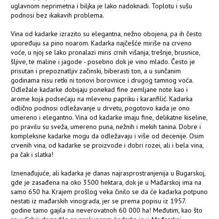
uglavnom neprimetna i biljka je lako nadoknadi. Toplotu i sušu
podnosi bez ikakavih problema.
Vina od kadarke izrazito su elegantna, nežno obojena, pa ih često
upoređuju sa pino noarom. Kadarka najčešće miriše na crveno
voće, u njoj se lako pronalazi miris crnih višanja, trešnje, brusnice,
šljive, te maline i jagode - posebno dok je vino mlado. Često je
prisutan i prepoznatljiv začinski, biberasti ton, a u sunčanim
godinama nisu retki ni tonovi borovnice i drugog tamnog voća.
Odležale kadarke dobijaju ponekad fine zemljane note kao i
arome koja podsećaju na mlevenu papriku i karanfilić. Kadarka
odlično podnosi odležavanje u drvetu, pogotovo kada je ono
umereno i elegantno. Vina od kadarke imaju fine, delikatne kiseline,
po pravilu su sveža, umereno puna, nežnih i mekih tanina. Dobre i
kompleksne kadarke mogu da odležavaju i više od decenije. Osim
crvenih vina, od kadarke se proizvode i dobri rozei, ali i bela vina,
pa čak i slatka!
Iznenađujuće, ali kadarka je danas najrasprostranjenija u Bugarskoj,
gde je zasađena na oko 3500 hektara, dok je u Mađarskoj ima na
samo 650 ha. Krajem prošlog veka činilo se da će kadarka potpuno
nestati iz mađarskih vinograda, jer se prema popisu iz 1957.
godine tamo gajila na neverovatnoh 60 000 ha! Međutim, kao što