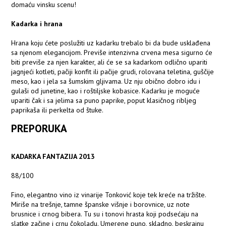
domaću vinsku scenu!
Kadarka i hrana
Hrana koju ćete poslužiti uz kadarku trebalo bi da bude usklađena
sa njenom elegancijom. Previše intenzivna crvena mesa sigurno će
biti previše za njen karakter, ali će se sa kadarkom odlično upariti
jagnjeći kotleti, pačiji konfit ili pačije grudi, rolovana teletina, guščije
meso, kao i jela sa šumskim gljivama. Uz nju obično dobro idu i
gulaši od junetine, kao i roštiljske kobasice. Kadarku je moguće
upariti čak i sa jelima sa puno paprike, poput klasičnog ribljeg
paprikaša ili perkelta od štuke.
PREPORUKA
KADARKA FANTAZIJA 2013
88/100
Fino, elegantno vino iz vinarije Tonković koje tek kreće na tržište.
Miriše na trešnje, tamne španske višnje i borovnice, uz note
brusnice i crnog bibera. Tu su i tonovi hrasta koji podsećaju na
slatke začine i crnu čokoladu. Umerene puno, skladno, beskrajnu