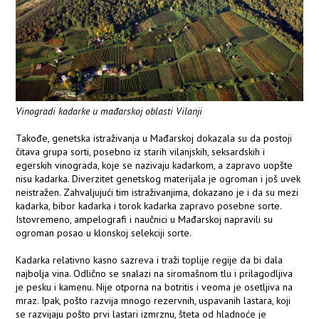
Vinogradi kadarke u mađarskoj oblasti Vilanji
Takođe, genetska istraživanja u Mađarskoj dokazala su da postoji
čitava grupa sorti, posebno iz starih vilanjskih, seksardskih i
egerskih vinograda, koje se nazivaju kadarkom, a zapravo uopšte
nisu kadarka. Diverzitet genetskog materijala je ogroman i još uvek
neistražen. Zahvaljujući tim istraživanjima, dokazano je i da su mezi
kadarka, bibor kadarka i torok kadarka zapravo posebne sorte.
Istovremeno, ampelografi i naučnici u Mađarskoj napravili su
ogroman posao u klonskoj selekciji sorte.
Kadarka relativno kasno sazreva i traži toplije regije da bi dala
najbolja vina. Odlično se snalazi na siromašnom tlu i prilagodljiva
je pesku i kamenu. Nije otporna na botritis i veoma je osetljiva na
mraz. Ipak, pošto razvija mnogo rezervnih, uspavanih lastara, koji
se razvijaju pošto prvi lastari izmrznu, šteta od hladnoće je