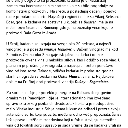
se u Srbiji dogodilo sa prokupcem, kadarka je u Mađarskoj
zamenjena internacionalnim sortama koje su bile pogodnije za
kombinatsku proizvodnju. Na sreću, u poslednjoj deceniji ponovo
raste popularnost sorte. Najvažniji regioni i dalje su Vilanj, Seksard i
Eger, gde je kadarka neizostavna u kupaži za
Bikaver
. Ima je na
malim površinama i u Rumuniji, gde je najpoznatiji vinar koje je
proizvodi Bala Geza iz Arada.
U Srbiji, kadarka se uzgaja na svega oko 20 hektara, a najveći
vinograd je u posedu
vinarije Tonković
, u Bačkim vinogradima kod
Subotice. Oni na oko 8 ha gaje isključivo kadarku i od nje
proizvode crvena vina u nekoliko stilova, kao i odlično roze vino. U
planu im je proširenje vinograda, a najavljuju i belo i penušavo
vino od iste sorte. Takođe, odličnu kadarku iz preko sto godina
starih vinograda sa peska ima
Oskar Maurer
, vinar iz Hajdukova,
dok je na Fruškoj gori proizvodi vinarija
Dukay – Sagmeister
.
Za sortu koja čije je poreklo je negde na Balkanu ili njegovim
granicam sa Panonijom i čije je internacionalno ime izvedeno
upravo iz srpskog jezika, tih dvadesetak hektara je nedopustivo
malo. Vinska industrija Srbije nema luksuz da odbaci i prezre svoju
autentičnu sortu, koja je, uz to, međunarodno već prepoznata. Šansa
leži upravo u tržišnim trendovima koji u fokus stavljaju autentična
vina od lokalnih sorti i upravo je sada vreme da se kadarka vrati na