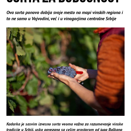
Ova sorta ponovo dobija svoje mesto na mapi vinskih regiona i
to ne samo u Vojvodini, već i u vinogorjima centralne Srbije
Kadarka je sasvim izvesno sorta veoma važna za razumevanje vinske
tradicije u Srbiji, usko povezana sa celim prostorom od juga Balkana