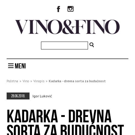
MENI
Početna
»
Vino
»
Vinopis
»
Kadarka - drevna sorta za budućnost
28.06.2018.
Igor Luković
KADARKA - DREVNA
SORTA ZA BUDUĆNOST