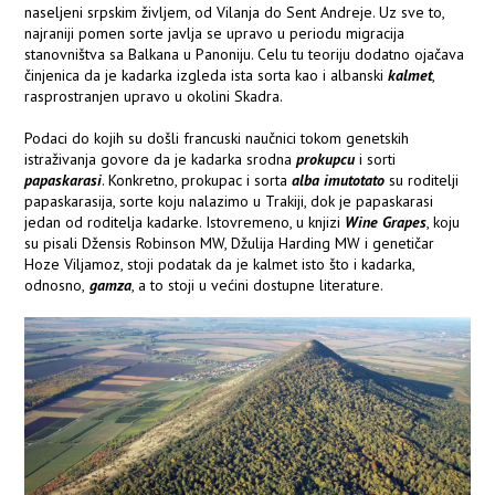
naseljeni srpskim življem, od Vilanja do Sent Andreje. Uz sve to,
najraniji pomen sorte javlja se upravo u periodu migracija
stanovništva sa Balkana u Panoniju. Celu tu teoriju dodatno ojačava
činjenica da je kadarka izgleda ista sorta kao i albanski
kalmet
,
rasprostranjen upravo u okolini Skadra.
Podaci do kojih su došli francuski naučnici tokom genetskih
istraživanja govore da je kadarka srodna
prokupcu
i sorti
papaskarasi
. Konkretno, prokupac i sorta
alba imutotato
su roditelji
papaskarasija, sorte koju nalazimo u Trakiji, dok je papaskarasi
jedan od roditelja kadarke. Istovremeno, u knjizi
Wine Grapes
, koju
su pisali Džensis Robinson MW, Džulija Harding MW i genetičar
Hoze Viljamoz, stoji podatak da je kalmet isto što i kadarka,
odnosno,
gamza
, a to stoji u većini dostupne literature.