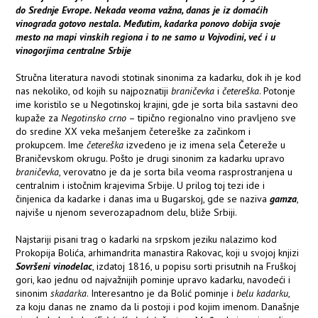
do Srednje Evrope. Nekada veoma važna, danas je iz domaćih
vinograda gotovo nestala. Međutim, kadarka ponovo dobija svoje
mesto na mapi vinskih regiona i to ne samo u Vojvodini, već i u
vinogorjima centralne Srbije
Stručna literatura navodi stotinak sinonima za kadarku, dok ih je kod
nas nekoliko, od kojih su najpoznatiji
braničevka
i
četereška
. Potonje
ime koristilo se u Negotinskoj krajini, gde je sorta bila sastavni deo
kupaže za
Negotinsko crno
– tipično regionalno vino pravljeno sve
do sredine XX veka mešanjem četereške za začinkom i
prokupcem. Ime
četereška
izvedeno je iz imena sela Četereže u
Braničevskom okrugu. Pošto je drugi sinonim za kadarku upravo
braničevka
, verovatno je da je sorta bila veoma rasprostranjena u
centralnim i istočnim krajevima Srbije. U prilog toj tezi ide i
činjenica da kadarke i danas ima u Bugarskoj, gde se naziva
gamza
,
najviše u njenom severozapadnom delu, bliže Srbiji.
Najstariji pisani trag o kadarki na srpskom jeziku nalazimo kod
Prokopija Bolića, arhimandrita manastira Rakovac, koji u svojoj knjizi
Sovršeni vinodelac
, izdatoj 1816, u popisu sorti prisutnih na Fruškoj
gori, kao jednu od najvažnijih pominje upravo kadarku, navodeći i
sinonim
skadarka
. Interesantno je da Bolić pominje i
belu kadarku
,
za koju danas ne znamo da li postoji i pod kojim imenom. Današnje