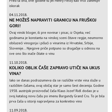
Pred ta dva, ove godine tu jei Henry Fessy kao vrlo zanimljiv
iskorak
04.11.2018.
NE MOŽEŠ NAPRAVITI GRANICU NA FRUŠKOJ
GORI!
Ovaj vinski bloger, ili pre novinar i pisac, iz Osjeka, već
godinama je konstanta na vinskoj sceni čitave regije, neumorno
obilazeći vinogorja i pišući o vinarima iz Hrvatske, Srbije,
Slovenije... Njegove priče potpuno su drugačije u odnosu na
sve ono što inače čitate o vinu
11.10.2018.
KOLIKO OBLIK ČAŠE ZAPRAVO UTIČE NA UKUS
VINA?
Iako se danas podrazumeva da se različite vrste vina služe u
različitim čašama, ovaj običaj star je samo šest decenija. Godine
1958. austrijski proizvođač čaša Klaus Jozef Ridl dodao je u
svoj katalog novu čašu po imenu Burgundy Grand Cru. To je bila
prva čaša u istoriji napravljena za konkretno vino
11.09.2018.