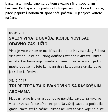
baršunasto i meko vino, sa obiljem svežine i fino ispoliranim
taninima. Probajte je uz pastu sa bolonjez sosom, dobre kobasice,
pileći paprikaš, hobotnicu ispod sača, pačetinu ili jagnjeće kotlete
na žaru.
05.04.2019.
SALON VINA: DOGAĐAJ KOJI JE NOVI SAD
ODAVNO ZASLUŽIO
Vinarije vole vrhunske manifestacije poput Novosadskog Salona
Vina između ostalog i zbog odlične razmene iskustava unutar
esnafa. Ako takmičenja i medalje uzmemo sa rezervom, jedino
mesto gde se možete komparirati sa kolegama svakako da je
jak salon ili festival
25.12.2018.
TRI RECEPTA ZA KUVANO VINO SA RASKOŠNIM
AROMAMA
Magazin Wine Enthusiast doneo je nekoliko saveta za kuvanje
vina, uz zaista fantastične recepte. Najvažniji savet za početnike
glasi: uzmite sveže začine i nikada ne kuvajte vino koje ne biste