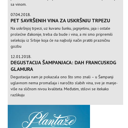
sa vinom.
07.04.2018.
PET SAVRŠENIH VINA ZA USKRŠNJU TRPEZU
Na uskršnjoj trpezi, uz kuvanu šunku, jagnjetinu, jaja i ostale
prolećne đakonije, treba da bude i vina, a mi smo pripremili
selekciju iz Srbije koja će na najbolji način pratiti prazničnu
gozbu
12.01.2018.
DEGUSTACIJA ŠAMPANJACA: DAH FRANCUSKOG
GLAMURA
Degustacija nam je pokazala ono što smo znali – u Šampanji
uglavnom nema promašaja i naročito slabih vina, sve je manje-
više na sličnom nivou kvaliteta. Međutim, stilovi se itekako
razlikuju