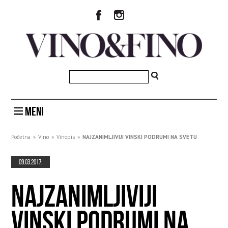
MENI
Početna
»
Vino
»
Vinopis
»
NAJZANIMLJIVIJI VINSKI PODRUMI NA SVETU
09.03.2017.
NAJZANIMLJIVIJI
VINSKI PODRUMI NA