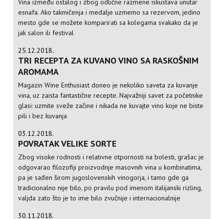
Vina između ostalog i zbog odlične razmene iskustava unutar
esnafa. Ako takmičenja i medalje uzmemo sa rezervom, jedino
mesto gde se možete komparirati sa kolegama svakako da je
jak salon ili festival
25.12.2018.
TRI RECEPTA ZA KUVANO VINO SA RASKOŠNIM
AROMAMA
Magazin Wine Enthusiast doneo je nekoliko saveta za kuvanje
vina, uz zaista fantastične recepte. Najvažniji savet za početnike
glasi: uzmite sveže začine i nikada ne kuvajte vino koje ne biste
pili i bez kuvanja
03.12.2018.
POVRATAK VELIKE SORTE
Zbog visoke rodnosti i relativne otpornosti na bolesti, grašac je
odgovarao filozofiji proizvodnje masovnih vina u kombinatima,
pa je sađen širom jugoslovenskih vinogorja, i tamo gde ga
tradicionalno nije bilo, po pravilu pod imenom italijanski rizling,
valjda zato što je to ime bilo zvučnije i internacionalnije
30.11.2018.