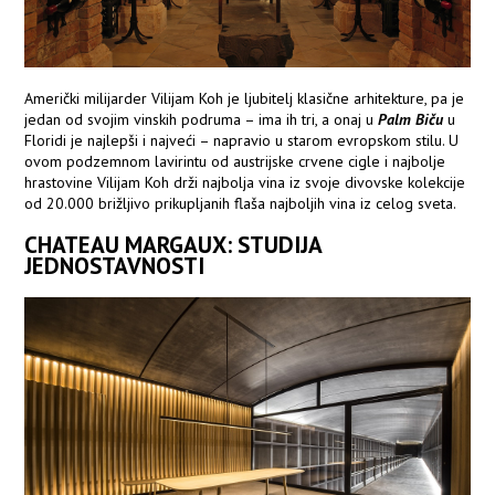
Američki milijarder Vilijam Koh je ljubitelj klasične arhitekture, pa je
jedan od svojim vinskih podruma – ima ih tri, a onaj u
Palm Biču
u
Floridi je najlepši i najveći – napravio u starom evropskom stilu. U
ovom podzemnom lavirintu od austrijske crvene cigle i najbolje
hrastovine Vilijam Koh drži najbolja vina iz svoje divovske kolekcije
od 20.000 brižljivo prikupljanih flaša najboljih vina iz celog sveta.
CHATEAU MARGAUX: STUDIJA
JEDNOSTAVNOSTI