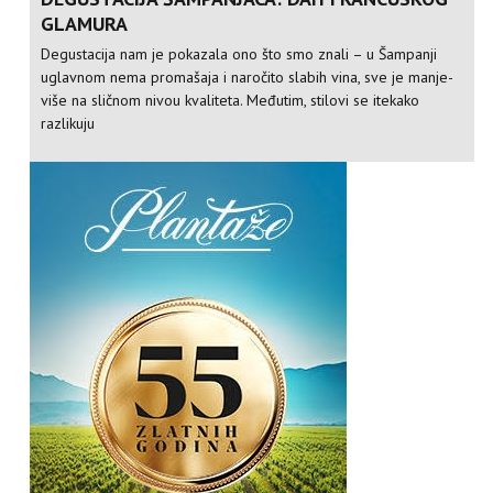
GLAMURA
Degustacija nam je pokazala ono što smo znali – u Šampanji
uglavnom nema promašaja i naročito slabih vina, sve je manje-
više na sličnom nivou kvaliteta. Međutim, stilovi se itekako
razlikuju