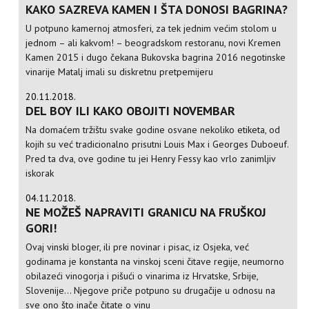
KAKO SAZREVA KAMEN I ŠTA DONOSI BAGRINA?
U potpuno kamernoj atmosferi, za tek jednim većim stolom u
jednom – ali kakvom! – beogradskom restoranu, novi Kremen
Kamen 2015 i dugo čekana Bukovska bagrina 2016 negotinske
vinarije Matalj imali su diskretnu pretpemijeru
20.11.2018.
DEL BOY ILI KAKO OBOJITI NOVEMBAR
Na domaćem tržištu svake godine osvane nekoliko etiketa, od
kojih su već tradicionalno prisutni Louis Max i Georges Duboeuf.
Pred ta dva, ove godine tu jei Henry Fessy kao vrlo zanimljiv
iskorak
04.11.2018.
NE MOŽEŠ NAPRAVITI GRANICU NA FRUŠKOJ
GORI!
Ovaj vinski bloger, ili pre novinar i pisac, iz Osjeka, već
godinama je konstanta na vinskoj sceni čitave regije, neumorno
obilazeći vinogorja i pišući o vinarima iz Hrvatske, Srbije,
Slovenije... Njegove priče potpuno su drugačije u odnosu na
sve ono što inače čitate o vinu