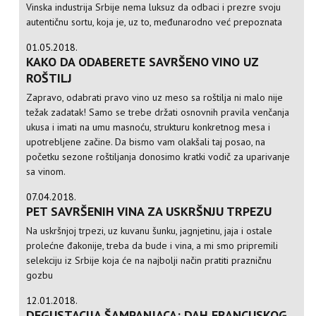
Vinska industrija Srbije nema luksuz da odbaci i prezre svoju
autentičnu sortu, koja je, uz to, međunarodno već prepoznata
01.05.2018.
KAKO DA ODABERETE SAVRŠENO VINO UZ
ROŠTILJ
Zapravo, odabrati pravo vino uz meso sa roštilja ni malo nije
težak zadatak! Samo se trebe držati osnovnih pravila venčanja
ukusa i imati na umu masnoću, strukturu konkretnog mesa i
upotrebljene začine. Da bismo vam olakšali taj posao, na
početku sezone roštiljanja donosimo kratki vodič za uparivanje
sa vinom.
07.04.2018.
PET SAVRŠENIH VINA ZA USKRŠNJU TRPEZU
Na uskršnjoj trpezi, uz kuvanu šunku, jagnjetinu, jaja i ostale
prolećne đakonije, treba da bude i vina, a mi smo pripremili
selekciju iz Srbije koja će na najbolji način pratiti prazničnu
gozbu
12.01.2018.
DEGUSTACIJA ŠAMPANJACA: DAH FRANCUSKOG