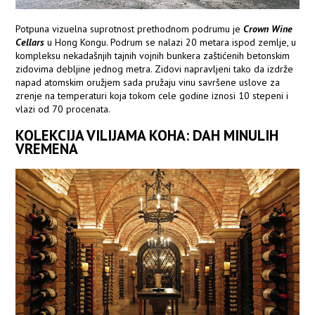
Potpuna vizuelna suprotnost prethodnom podrumu je
Crown Wine
Cellars
u Hong Kongu. Podrum se nalazi 20 metara ispod zemlje, u
kompleksu nekadašnjih tajnih vojnih bunkera zaštićenih betonskim
zidovima debljine jednog metra. Zidovi napravljeni tako da izdrže
napad atomskim oružjem sada pružaju vinu savršene uslove za
zrenje na temperaturi koja tokom cele godine iznosi 10 stepeni i
vlazi od 70 procenata.
KOLEKCIJA VILIJAMA KOHA: DAH MINULIH
VREMENA