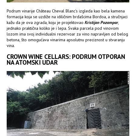
Podrum vinarije Château Cheval Blanc's izgleda kao bela kamena
formacija koja se uzdiže na idiličnim brdašcima Bordoa, a stručnjaci
kažu da je ova zgrada, koju je projektovao
Kristijan Pozampar
,
jednako praktična koliko je i lepa. Svaka parcela pod vinovom
lozom ima svoj individualni rezervoar za vino napravljen od belog
betona, što omogućava vinarima apsolutnu preciznost u stvaranju
vina.
CROWN WINE CELLARS: PODRUM OTPORAN
NA ATOMSKI UDAR