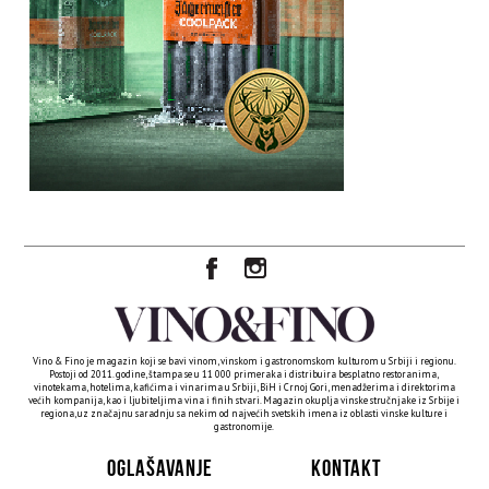
Vino & Fino je magazin koji se bavi vinom, vinskom i gastronomskom kulturom u Srbiji i regionu.
Postoji od 2011. godine, štampa se u 11 000 primeraka i distribuira besplatno restoranima,
vinotekama, hotelima, kafićima i vinarima u Srbiji, BiH i Crnoj Gori, menadžerima i direktorima
većih kompanija, kao i ljubiteljima vina i finih stvari. Magazin okuplja vinske stručnjake iz Srbije i
regiona, uz značajnu saradnju sa nekim od najvećih svetskih imena iz oblasti vinske kulture i
gastronomije.
OGLAŠAVANJE
KONTAKT