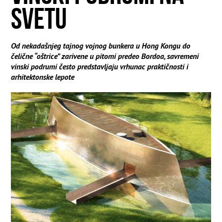
SVETU
Od nekadašnjeg tajnog vojnog bunkera u Hong Kongu do
čelične “oštrice” zarivene u pitomi predeo Bordoa, savremeni
vinski podrumi često predstavljaju vrhunac praktičnosti i
arhitektonske lepote