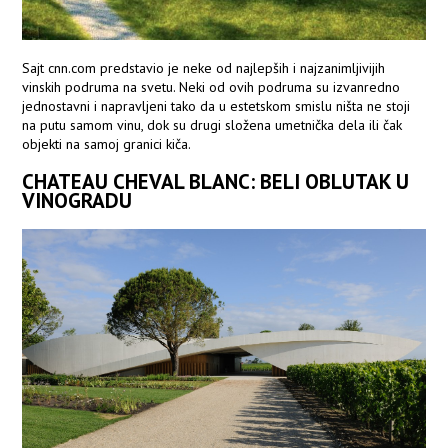
Sajt cnn.com predstavio je neke od najlepših i najzanimljivijih
vinskih podruma na svetu. Neki od ovih podruma su izvanredno
jednostavni i napravljeni tako da u estetskom smislu ništa ne stoji
na putu samom vinu, dok su drugi složena umetnička dela ili čak
objekti na samoj granici kiča.
CHATEAU CHEVAL BLANC: BELI OBLUTAK U
VINOGRADU