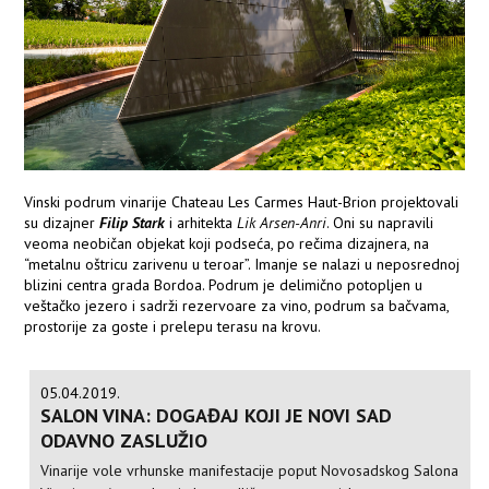
Vinski podrum vinarije Chateau Les Carmes Haut-Brion projektovali
su dizajner
Filip Stark
i arhitekta
Lik Arsen-Anri
. Oni su napravili
veoma neobičan objekat koji podseća, po rečima dizajnera, na
“metalnu oštricu zarivenu u teroar”. Imanje se nalazi u neposrednoj
blizini centra grada Bordoa. Podrum je delimično potopljen u
veštačko jezero i sadrži rezervoare za vino, podrum sa bačvama,
prostorije za goste i prelepu terasu na krovu.
05.04.2019.
SALON VINA: DOGAĐAJ KOJI JE NOVI SAD
ODAVNO ZASLUŽIO
Vinarije vole vrhunske manifestacije poput Novosadskog Salona