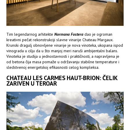
Tim legendarnog arhitekte
Normana Fostera
dao je ogroman
kreativni pečat rekonstrukciji slavne vinarije Chateau Margaux.
Krunski dragulj obnovljene vinarije je nova vinoteka, ukopana ispod
vinograda u cilju da u što manjoj meri naruši ambijentalni balans.
Vinoteka je studija u jednostavnosti i praktičnosti, a napravljena je
od betona čija masa pomaže u održavanju stabilne temperature i
sledstvenoj energetskoj efikasnosti celog kompleksa.
CHATEAU LES CARMES HAUT-BRION: ČELIK
ZARIVEN U TEROAR