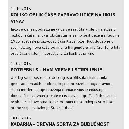
11.10.2018.
KOLIKO OBLIK ČAŠE ZAPRAVO UTIČE NA UKUS
VINA?
Iako se danas podrazumeva da se različite vrste vina služe u
različitim čašama, ovaj običaj star je samo šest decenija. Godine
1958. austrijski proizvođač čaša Klaus Jozef Ridl dodao je u
svoj katalog novu čašu po imenu Burgundy Grand Cru. To je bila
prva čaša u istoriji napravljena za konkretno vino
11.09.2018.
POTREBNI SU NAM VREME I STRPLJENJE
U Srbiji se u poslednjoj deceniji isprofilisala i nametnula
generacija mladih enologa, koja je preuzela ulogu glavnog
stuba modernizacije i razvoja domaće vinske industrije,
donoseći nova znanja, prakse i iskustva i ugrađujući ih u svoje,
osobene, stilove vina. Jedan od onih čiji se rukopis vrlo lako
prepoznaje svakako je Srđan Lukajić
28.06.2018.
KADARKA - DREVNA SORTA ZA BUDUĆNOST