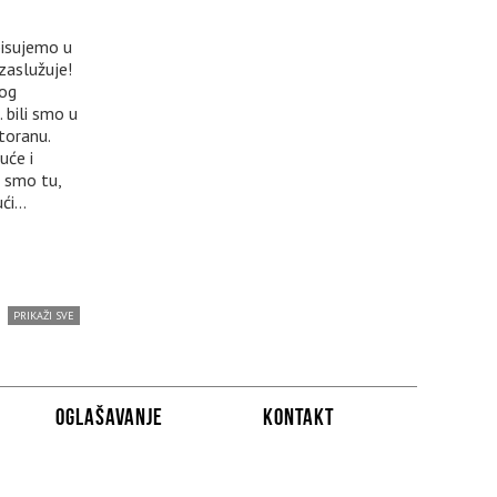
pisujemo u
zaslužuje!
vog
 bili smo u
toranu.
uće i
 smo tu,
i...
PRIKAŽI SVE
OGLAŠAVANJE
KONTAKT