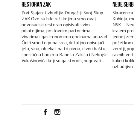
RESTORAN ZAK
NEUE SERB
Prvi. Sjajan. Uzbudljiv. Drugačiji. Svoj. Skup.
Skraćenica
ZAK.Ovo su bile reči kojima smo ovaj
Kuhinja, m
novosadski restoran opisivali svim
NSK – Neue
prijateljima, poslovnim partnerima,
krajem pro
vinarima i gastronomima godinama unazad.
jednoj zeml
Činili smo to puna srca, detaljno opisujući
početkom n
jela, vina, objekat na tri nivoa, divnu baštu,
zemlji, pop
specifičnu harizmu Baneta Zakića i Nebojše
raznih vrst
Vukašinovića koji su ga stvorili, negovali...
kako i kol
uzbudljivu 