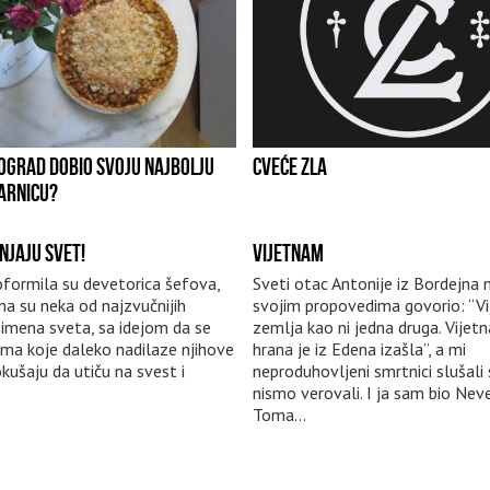
BEOGRAD DOBIO SVOJU NAJBOLJU
CVEĆE ZLA
ARNICU?
NJAJU SVET!
VIJETNAM
formila su devetorica šefova,
Sveti otac Antonije iz Bordejna 
a su neka od najzvučnijih
svojim propovedima govorio: “V
h imena sveta, sa idejom da se
zemlja kao ni jedna druga. Vije
a koje daleko nadilaze njihove
hrana je iz Edena izašla”, a mi
okušaju da utiču na svest i
neproduhovljeni smrtnici slušali 
nismo verovali. I ja sam bio Neve
Toma...