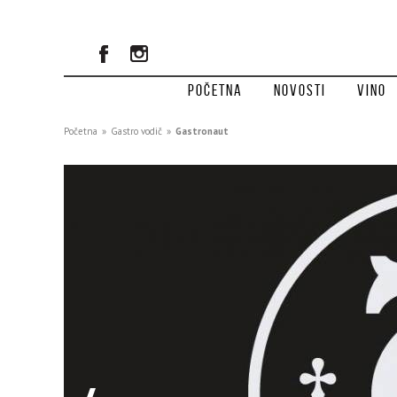
Početna
Novosti
Vino
Početna
»
Gastro vodič
»
Gastronaut