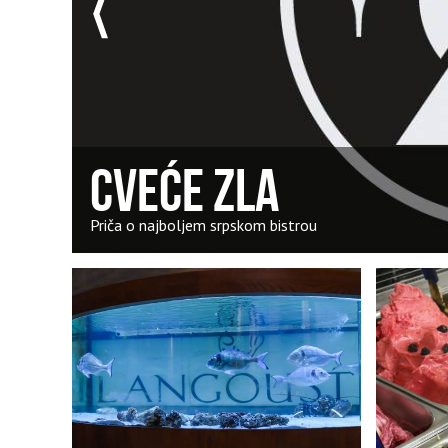
CVEĆE ZLA
Priča o najboljem srpskom bistrou