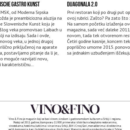
ISCHE GASTRO KUNST
DIJAGONALA 2.0
 MSK, od Moderna Srpska
Prvi restoran koji po drugi put o
ožda je preambiciozna aluzija na
ovoj rubrici. Zašto? Pa zato što 
 Slowenische Kunst koju je
Na samom početku izlaženja o
šlog veka promovisao Laibach u
magazina, sada već daleke 2011.
ji na izdisaju. Sada i ovde,
novom, tada tek otvorenom res
ovog veka, u jednoj drugoj
Četiri godine kasnije, koncem tek
rilično priključenoj na aparate
poprilično umorne 2015. ponovo
a, postavljamo pitanje da li je,
sa jednakim uzbuđenjem iščekujuć
iko moguće razvijati novu,
i karakterističnu...
Vino & Fino je magazin koji se bavi vinom, vinskom i gastronomskom kulturom u Srbiji i regionu.
Postoji od 2011. godine, štampa se u 11 000 primeraka i distribuira besplatno restoranima,
vinotekama, hotelima, kafićima i vinarima u Srbiji, BiH i Crnoj Gori, menadžerima i direktorima
većih kompanija, kao i ljubiteljima vina i finih stvari. Magazin okuplja vinske stručnjake iz Srbije