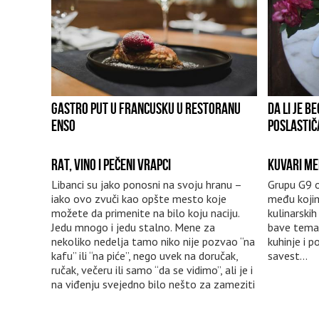
GASTRO PUT U FRANCUSKU U RESTORANU
DA LI JE 
ENSO
POSLASTIČ
RAT, VINO I PEČENI VRAPCI
KUVARI ME
Libanci su jako ponosni na svoju hranu –
Grupu G9 o
iako ovo zvuči kao opšte mesto koje
među kojim
možete da primenite na bilo koju naciju.
kulinarski
Jedu mnogo i jedu stalno. Mene za
bave temam
nekoliko nedelja tamo niko nije pozvao “na
kuhinje i p
kafu” ili “na piće”, nego uvek na doručak,
savest...
ručak, večeru ili samo “da se vidimo”, ali je i
na viđenju svejedno bilo nešto za zameziti