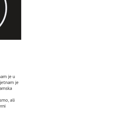
nam je u
ijetnam je
tnamska
smo, ali
rni