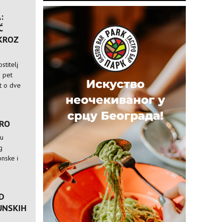
:
Ć
 KROZ
stitelj
i pet
st o dve
TRO
 u
g
nske i
D
UNSKIH