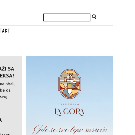
takt
ŽI SA
EKSA!
na obali,
ebe da
 svoj
A