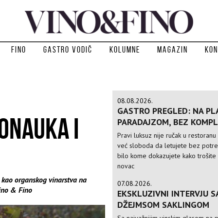
Fino
Gastro vodič
Kolumne
Magazin
Kon
08.08.2026.
GASTRO PREGLED: NA PLA
ONAUKA I
PARADAJZOM, BEZ KOMPL
Pravi luksuz nije ručak u restoranu 
već sloboda da letujete bez potr
bilo kome dokazujete kako trošite
novac
 kao organskog vinarstva na
07.08.2026.
Vino & Fino
EKSKLUZIVNI INTERVJU S
DŽEJMSOM SAKLINGOM