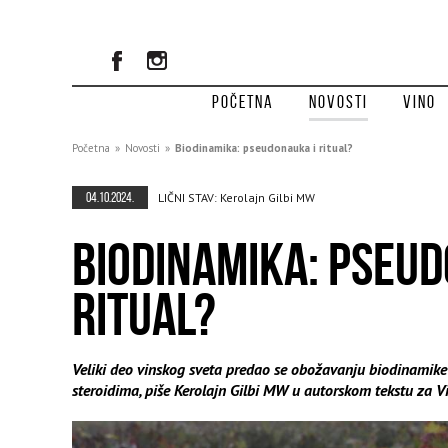
Početna
Novosti
Vino
Početna
»
Novosti
»
Biodinamika: pseudonauka i ritual?
04.10.2024.
LIČNI STAV: Kerolajn Gilbi MW
BIODINAMIKA: PSEUD
RITUAL?
Veliki deo vinskog sveta predao se obožavanju biodinamike
steroidima, piše Kerolajn Gilbi MW u autorskom tekstu za 