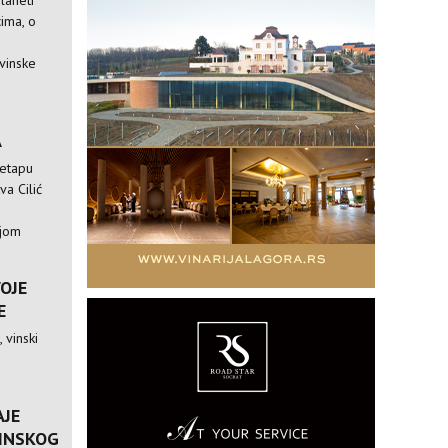
laneti
ima, o
vinske
A
 etapu
va Cilić
ijom
VOJE
E
 vinski
AJE
VINSKOG