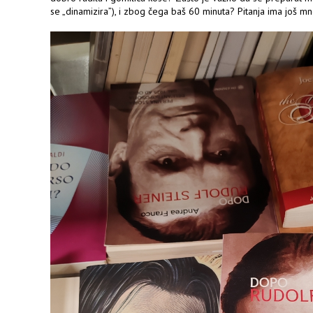
se „dinamizira”), i zbog čega baš 60 minuta? Pitanja ima još m