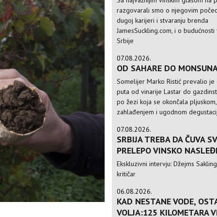
Sa najvažnijim vinskim glasom na p
razgovarali smo o njegovim počec
dugoj karijeri i stvaranju brenda
JamesSuckling.com, i o budućnosti 
Srbije
07.08.2026.
OD SAHARE DO MONSUN
Somelijer Marko Ristić prevalio je
puta od vinarije Lastar do gazdinst
po žezi koja se okončala pljuskom,
zahlađenjem i ugodnom degustac
07.08.2026.
SRBIJA TREBA DA ČUVA S
PRELEPO VINSKO NASLEĐ
Ekskluzivni intervju: Džejms Sakling,
kritičar
06.08.2026.
KAD NESTANE VODE, OST
VOLJA:125 KILOMETARA 