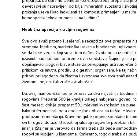
preparata. Da citiramo Demeter-USA, „Upotreba preparata je o
devet i svi su napravljeni od bilja, mineralnih supstanci i životin
prskanju useva i kao inokulanti za kompost, primenjeni u malim 
homeopatski lekovi primenjuju na ljudima”.
Neobična opsesija kravljim rogovima
Sve ovo zvuči pitomo i „zeleno”, a recepti za ove preparate ni
vremena. Međutim, marketinška laskanja biodinamici uglavnom b
se da bi se vegani koji su se tom načinu života odali iz etičkih 
užasnuli nad načinom pripreme ovih sredstava. Štajner je, na p
objašnjavao, „rogovi krave služe za prikupljanje astralno-eterič
pritiskom ka unutra, prodiru u digestivni organizam. Na taj način
prirodi prilagođeno da životna i zvezdana svojstva zrači nazad 
životom - ne, oni čak zrače astralnošću”.
Da, ovaj mambo-džambo je osnova za dva najvažnija biodinam
rogovima. Preparat 500 je kravlja balega nabijena u goveđi ro
šest meseci, dok je preparat 501 mleveni kvarc kojim se pune
kako bi fermentirali pola godine (bez obzira na to što je kvarc i
podložan fermentaciji). Krave ne gube rogove spontano tokom 
svi ti rogovi dolaze. U idealnoj situaciji rogovi bi poreklom b
imanja (Štajner je verovao da farma treba da bude samoodrživi 
rogovi su kupljeni u klanicama. Konkretno, rogovi treba da budu