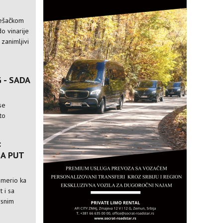
pešačkom
o vinarije
 zanimljivi
 - SADA
se
to
:
A PUT
usmerio ka
t i sa
rsnim