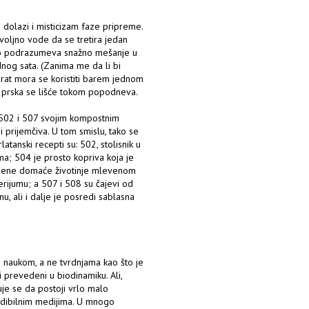
d dolazi i misticizam faze pripreme.
voljno vode da se tretira jedan
 Ovo podrazumeva snažno mešanje u
nog sata. (Zanima me da li bi
rat mora se koristiti barem jednom
 prska se lišće tokom popodneva.
 502 i 507 svojim kompostnim
 prijemčiva. U tom smislu, tako se
latanski recepti su: 502, stolisnik u
ima; 504 je prosto kopriva koja je
bijene domaće životinje mlevenom
rijumu; a 507 i 508 su čajevi od
u, ali i dalje je posredi sablasna
 naukom, a ne tvrdnjama kao što je
i prevedeni u biodinamiku. Ali,
uje se da postoji vrlo malo
redibilnim medijima. U mnogo