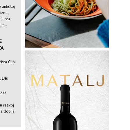
 antičkoj
nizma,
ljeva,
e...
E
CA
rista Cup
LUB
nose
e
ju razvoj
da dobija