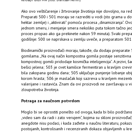
Kerolajn Gilbi MW (foto: Branislav Nenin)
Ako ovo veštičarenje i žrtvovanje životinja nije dovoljno, na re
Preparati 500 i 501 moraju se razrediti u vodi (sto grama u do
hektar zemlje) i „aktivirati” pomoću procesa „dinamiziranja”.
jednom smeru, i menjanje smera nekoliko puta tokom tačno jed
proces propao ako ga prekinete nakon 59 minuta). Svaki prepa
godišnje: 500 se naprskava u zemlju uveče, a preparatom 501
Biodinamički proizvođači moraju, takođe, da dodaju preparate
gomilama. „Na ovaj način kompostna gomila postaje senzitivna i
kompostnoj gomili pridodaje kosmička inteligencija”. A jezivi, šar
bešici jelena; 503 je cvet kamilice fermentiran u kravljim crev
bila zakopana godinu dana; 505 uključuje punjenje lobanje u
korom hrasta; 506 je maslačak koji sazreva u kravljem mezente
valerijane i rastavića. Znam da ovi proizvodi ne završavaju u vin
zloupotreba životinja.
Potraga za naučnom potvrdom
Moglo bi se oprostiti ponešto od ovoga, kada bi bilo podržano
„video sam da radi i zato verujem”, kojima su skloni proizvođač
anegdote nisu podaci, i kada zađete u naučnu literaturu, pokaz
postojanih, kontrolisanih i recenziranih dokaza objavljenih u k