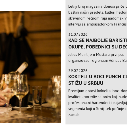
Letnji broj magazina donosi priče o
baštini naših predela, kulturi hedo
skrivenom rečnom raju nadomak Va
intervju sa ambasadorkom Francusk
31.07.2026.
KAD SE NAJBOLJE BARIST
OKUPE, POBEDNICI SU DE
Julius Meinl je u Mostaru prvi put
organizovao regionalni Adriatic Ba
29.07.2026.
KOKTELI U BOCI PUNCH C
STIŽU U SRBIJU
Premijum gotovi kokteli u boci do
kvalitet uporediv sa onim koji nud
profesionalni bartenderi, i najavlju
segmenta koji u Srbiji tek počinje 
zamah