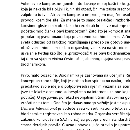
Volim svoje kompostne gomile - dodavanje mojoj bašti te boga
koja je nekada bila biljni i kuhinjski otpad, čini me zaista srećn
zaljube u tu tvar. Ali, svom kompostu ne pridajem magične osobi
provodi kosmičke sile. Za mene je to samo praktično i razbori
koristimo gliste i mikrobe kako bi reciklirali hranljive materije i
početak mog članka bavi kompostom? Zato što je kompost snaž
popularnoj pseudonauci koju poznajemo kao biodinamiku. A čini
sveta odustao od kritičkog razmišljanja i predao se gotovo u
obožavanju biodinamike kao organskog vinarstva na steroidima, 
usvajanje tvrdnji kao što je „proizvođač X se bavi biodinamikom 
taj deo sa sjajnim vinima često tačan, ali mnoga sjajna vina prav
biodinamikom.
Prvo, malo pozadine. Biodinamika je zasnovana na učenjima Ru
koncept antropozofije, koji je opisao kao spiritualnu nauku, i t
predstavio svoje ideje o poljoprivredi i njenim vezama sa eteri
(sve te lekcije dostupne su besplatno na internetu, za one koji
potraže). O njegovim, ponekad neprijatnim ličnim stavovima g
vraćati na tu temu. Ono što je danas mnogo važnije jeste skup u
Demeter International
je vodeće svetsko sertifikaciono telo, s
biodinamike registrovan kao robna marka. Organska sertifikacija
zakonski kontroliše i u SAD i u EU) ali poljoprivredni standar
strana detaljnih pravila. Glavno i obavezujuće pravilo je upot