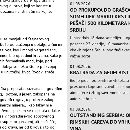
snova standarda. Preparata ima
04.08.2026.
jskog đubriva, koji se koriste u
OD PROKUPCA DO GRAŠCA
dozama na isti način na koji se
SOMELIJER MARKO KRSTI
PEŠAČI 500 KILOMETARA
SRBIJU
U narednih 18 dana somelijer i ugo
su se menjali od Štajnerovog
posetiće 22 vinarije, 10 manastira 
eže od ulaženja u detalje, a čini mi
vinskih rejona Srbije, podižući sve
razloga, kao i mnogi vegetarijanci,
rimer, bio opsednut kravama. Kako je
važne sorte
nih formativnih moći, koje, pod
03.08.2026.
, dobija se nešto što je po svojoj
KRAJ RADA ZA GEUM BIS
u unutrašnji život. Rogovi zrače
Bio je jedan od prvih ruskih lokala
prestonici koje smo zavoleli, i zbo
ička preparata bazirana na goveđim
atmosfere i zbog savremene, sezo
g, i potom, u jesen, zakopana na
autorske hrane
 goveđi rogovi, u proleće zakopani
nertni mineral, i kao takav nije
03.08.2026.
života, pa sam se raspitala odakle
OUTSTANDING SERBIA: O
ili sa vinogradarevog sopstvenog
RIMSKIH CAREVA DO VRH
super-organizam), ali, najčešće,
 od krava, ne od bikova, i to od
VINA