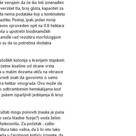
 Ne verujem da će iko biti iznenađen
zitet tla, broj glista, kapacitet za
da nema podataka koji u kontinuitetu
iku. Postoji, ipak, jedan noviji
ravno sproveden opit na 0.8 hektara
ila u upotrebi biodinamičkih
dinamički rad rezultira morfologijom
li su da su potrebna dodatna
oloških kolonija u kravljem stajskom
rćetne kiseline od strane vrsta
 da u malim dozama utiču na obrasce
a vredi znati da govorimo o samo
ira hektar vinograda. Ovo može da
o o odbrambenim hemikalijama kod
 putem isparljivih jedinjenja ili kroz
zultati mogu ponoviti (nauka je puna
eko seća hladne fuzije?) onda želim
funkcionišu. Za početak - zašto
tura tako važna, da li bi isto tako
ša u čarobnom kotliću (izvinite, da