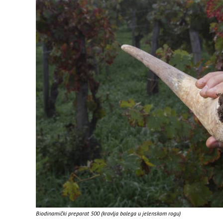
Biodinamički preparat 500 (kravlja balega u jelenskom rogu)