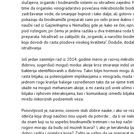
slučajeva, organski i bodinamički sistemi su obrađeni zajedno.
time da organsko vinogradarstvo povećava mikrobiološki biodiver
zadržavanje vode, da smanjuje bujnost i tako dalje, ali gotovo 
pokazuju da biodinamički preparati sami po sebi prave ikakvu razl
naučni rad iz Gajzenhajma u Nemačkoj gde je, kako se čini, isp
pod rizlingom, pri čemu je jedina razlika u dva tretmana roda b
preparata. Istraživači su zaključili da „organski, a naročito bio
koja dovodi do rasta plodova visokog kvaliteta”. Doduše, doda
istraživanja.
Još jedan zanimljiv rad iz 2014. godine merio je razvoj mikrobi
đubrivu, sugerišući mogući modus akcije kroz stvaranje indol si
bakterija identifikovanih u đubrivu. Takvi biljni hormoni mogu
rasta biljaka, sa potencijalnim implikacijama u vinogradu, mad
jednom rogu kravlje balege razređenom tako da se njime tret
ukaže na mogući mehanizam akcije, a mi zaista još uvek učim
biljaka i njihovim interakcijama, kao i komunikaciji između biljaka
mrežu mikoriznih podzemnih veza.
Ponovljivost je, naravno, osnovni stub dobre nauke, i ako se re
otkrića koja drugi naučnici nisu uspeli da potvrde... da li se n
da znam koji su to uspešni biodinamički tretmani i na koji način 
rogovi moraju da budu od muznih krava? I, ako je keratinska ljuš
dobro radila i gomilica kose? Zašto je važno da se preparat me