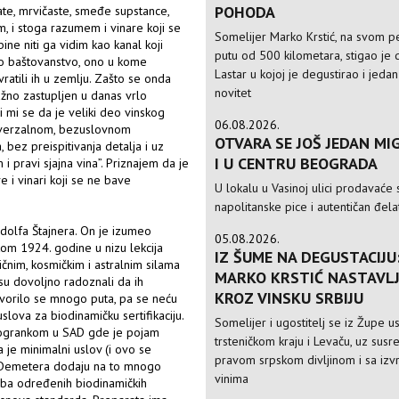
POHODA
te, mrvičaste, smeđe supstance,
om, i stoga razumem i vinare koji se
Somelijer Marko Krstić, na svom 
ne niti ga vidim kao kanal koji
putu od 500 kilometara, stigao je d
to baštovanstvo, ono u kome
Lastar u kojoj je degustirao i jedan
 vratili ih u zemlju. Zašto se onda
novitet
no zastupljen u danas vrlo
 mi se da je veliki deo vinskog
06.08.2026.
niverzalnom, bezuslovnom
OTVARA SE JOŠ JEDAN MIG
bez preispitivanja detalja i uz
I U CENTRU BEOGRADA
i pravi sjajna vina”. Priznajem da je
e i vinari koji se ne bave
U lokalu u Vasinoj ulici prodavaće 
napolitanske pice i autentičan đela
dolfa Štajnera. On je izumeo
05.08.2026.
okom 1924. godine u nizu lekcija
IZ ŠUME NA DEGUSTACIJU
čnim, kosmičkim i astralnim silama
MARKO KRSTIĆ NASTAVLJ
 su dovoljno radoznali da ih
KROZ VINSKU SRBIJU
ovorilo se mnogo puta, pa se neću
slova za biodinamičku sertifikaciju.
Somelijer i ugostitelj se iz Župe 
a ogrankom u SAD gde je pojam
trsteničkom kraju i Levaču, uz susre
 je minimalni uslov (i ovo se
pravom srpskom divljinom i sa izv
di Demetera dodaju na to mnogo
vinima
reba određenih biodinamičkih