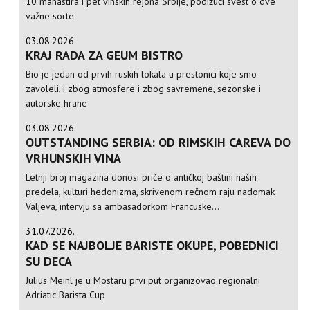
10 manastira i pet vinskih rejona Srbije, podižući svest o dve
važne sorte
03.08.2026.
KRAJ RADA ZA GEUM BISTRO
Bio je jedan od prvih ruskih lokala u prestonici koje smo
zavoleli, i zbog atmosfere i zbog savremene, sezonske i
autorske hrane
03.08.2026.
OUTSTANDING SERBIA: OD RIMSKIH CAREVA DO
VRHUNSKIH VINA
Letnji broj magazina donosi priče o antičkoj baštini naših
predela, kulturi hedonizma, skrivenom rečnom raju nadomak
Valjeva, intervju sa ambasadorkom Francuske...
31.07.2026.
KAD SE NAJBOLJE BARISTE OKUPE, POBEDNICI
SU DECA
Julius Meinl je u Mostaru prvi put organizovao regionalni
Adriatic Barista Cup