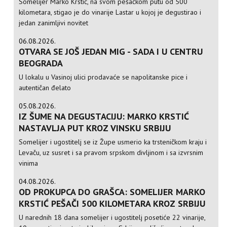
Somelijer Marko Krstić, na svom pešačkom putu od 500
kilometara, stigao je do vinarije Lastar u kojoj je degustirao i
jedan zanimljivi novitet
06.08.2026.
OTVARA SE JOŠ JEDAN MIG - SADA I U CENTRU
BEOGRADA
U lokalu u Vasinoj ulici prodavaće se napolitanske pice i
autentičan đelato
05.08.2026.
IZ ŠUME NA DEGUSTACIJU: MARKO KRSTIĆ
NASTAVLJA PUT KROZ VINSKU SRBIJU
Somelijer i ugostitelj se iz Župe usmerio ka trsteničkom kraju i
Levaču, uz susret i sa pravom srpskom divljinom i sa izvrsnim
vinima
04.08.2026.
OD PROKUPCA DO GRAŠCA: SOMELIJER MARKO
KRSTIĆ PEŠAČI 500 KILOMETARA KROZ SRBIJU
U narednih 18 dana somelijer i ugostitelj posetiće 22 vinarije,