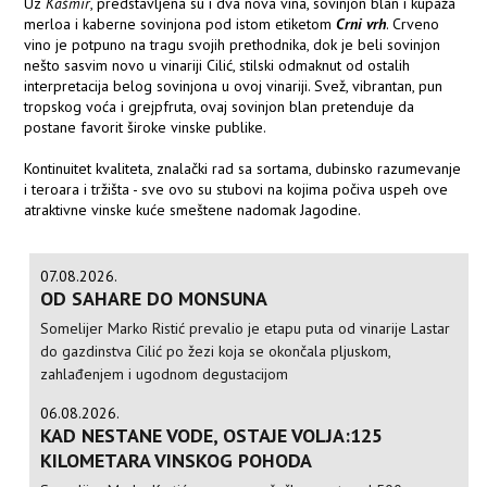
Uz
Kašmir
, predstavljena su i dva nova vina, sovinjon blan i kupaža
merloa i kaberne sovinjona pod istom etiketom
Crni vrh
. Crveno
vino je potpuno na tragu svojih prethodnika, dok je beli sovinjon
nešto sasvim novo u vinariji Cilić, stilski odmaknut od ostalih
interpretacija belog sovinjona u ovoj vinariji. Svež, vibrantan, pun
tropskog voća i grejpfruta, ovaj sovinjon blan pretenduje da
postane favorit široke vinske publike.
Kontinuitet kvaliteta, znalački rad sa sortama, dubinsko razumevanje
i teroara i tržišta - sve ovo su stubovi na kojima počiva uspeh ove
atraktivne vinske kuće smeštene nadomak Jagodine.
07.08.2026.
OD SAHARE DO MONSUNA
Somelijer Marko Ristić prevalio je etapu puta od vinarije Lastar
do gazdinstva Cilić po žezi koja se okončala pljuskom,
zahlađenjem i ugodnom degustacijom
06.08.2026.
KAD NESTANE VODE, OSTAJE VOLJA:125
KILOMETARA VINSKOG POHODA