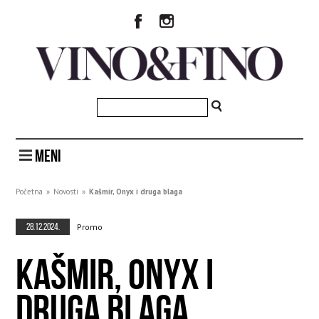
MENI
Početna
»
Novosti
»
Kašmir, Onyx i druga blaga
28.12.2024.
Promo
KAŠMIR, ONYX I
DRUGA BLAGA