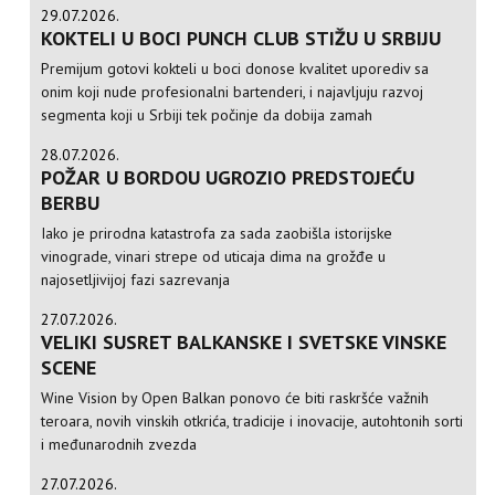
29.07.2026.
KOKTELI U BOCI PUNCH CLUB STIŽU U SRBIJU
Premijum gotovi kokteli u boci donose kvalitet uporediv sa
onim koji nude profesionalni bartenderi, i najavljuju razvoj
segmenta koji u Srbiji tek počinje da dobija zamah
28.07.2026.
POŽAR U BORDOU UGROZIO PREDSTOJEĆU
BERBU
Iako je prirodna katastrofa za sada zaobišla istorijske
vinograde, vinari strepe od uticaja dima na grožđe u
najosetljivijoj fazi sazrevanja
27.07.2026.
VELIKI SUSRET BALKANSKE I SVETSKE VINSKE
SCENE
Wine Vision by Open Balkan ponovo će biti raskršće važnih
teroara, novih vinskih otkrića, tradicije i inovacije, autohtonih sorti
i međunarodnih zvezda
27.07.2026.