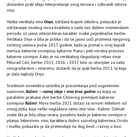
dosledno prati ideju interpretacije svog teroara i odbranih stilova
vina.
Velika vertikala vina
Onyx
, održana krajem oktobra, pokazala je
održavanje visokog nivoa kvaliteta u sada već dužem vremenskom
periodu, uz jasno interpretiran karakter svake pojedinačne berbe.
Vertikala
Onyx
-a bila je prilika i da se jasno uoči promena njegovog
sortnog sastava posle 2017. godine, kada je primat u ovoj kupaži
merloa, kaberne sovinjona, kaberne frana i peti verdoa preuzeo
kaberne sovinjon. Kako je na vertikalnoj degustaciji rekao vinar
Milorad Cilić, berbe 2015, 2016. i 2017. bile su istorijske za naše
vinogradarstvo i vinarstvo, dodavši da je ipak berba 2021. ta koja
je dala najbolji
Onyx
.
Sredinom novembra usledila je prezentacija pod sugestivnim
naslovom
Kašmir – razvoj ideje i vina kroz godine
na kojoj su
paralelno prabane dve berbe Cilićevog premijum kaberne
sovinjona
Kašmir
. Nova berba 2021 dolazi sa novom etiketom od
crnog pliša, koja vešto naglašava samo ime vina - Kašmir. Odmah
znate šta je bila ideja vinara, posebno kada je kaberne sovinjon u
pitanju. Intenzivno vino, karaktera dobro sazrelog kabernea, čvrsto
i muško, pokazalo je da pretenduje na dug život i razvoj u boci
.