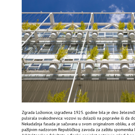
Zgrada Ložionice, izgrađena 1925. godine bila je deo železn
pulsirala svakodnevica: vozovi su dolazili na popravke ili da d
Nekadašnja fasada je sačuvana u svom originalnom obliku, a o
pažljivim nadzorom Republičkog zavoda za zaštitu spomenika k