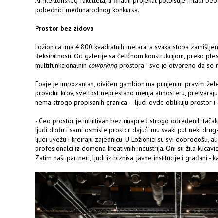
Arhitektonskog fakulteta, a finalni projekat potpisuje mladi be
pobednici međunarodnog konkursa.
Prostor bez zidova
Ložionica ima 4.800 kvadratnih metara, a svaka stopa zamišljen
fleksibilnosti. Od galerije sa čeličnom konstrukcijom, preko ples
multifunkcionalnih
coworking
prostora - sve je otvoreno da se m
Foaje je impozantan, oivičen gambionima punjenim pravim žel
providni krov, svetlost neprestano menja atmosferu, pretvaraju
nema strogo propisanih granica – ljudi ovde oblikuju prostor i 
- Ceo prostor je intuitivan bez unapred strogo određenih tačak
ljudi dođu i sami osmisle prostor dajući mu svaki put neki drugač
ljudi uvežu i kreiraju zajednicu. U Ložionici su svi dobrodošli, al
profesionalci iz domena kreativnih industrija. Oni su žila kucav
Zatim naši partneri, ljudi iz biznisa, javne institucije i građani -