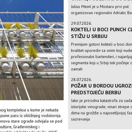
Julius Meinl je u Mostaru prvi put
organizovao regionalni Adriatic Ba
29.07.2026.
KOKTELI U BOCI PUNCH C
STIŽU U SRBIJU
Premijum gotovi kokteli u boci do
kvalitet uporediv sa onim koji nud
profesionalni bartenderi, i najavlju
segmenta koji u Srbiji tek počinje 
zamah
28.07.2026.
POŽAR U BORDOU UGROZ
PREDSTOJEĆU BERBU
Iako je prirodna katastrofa za sad
istorijske vinograde, vinari strepe 
ičkog kompleksa u kome je nekada
dima na grožđe u najosetljivijoj faz
opune paru iz obližnjeg vodotornja.
sazrevanja
bnova stare zgrade odvijala se pod
ulture, Građevinskog i