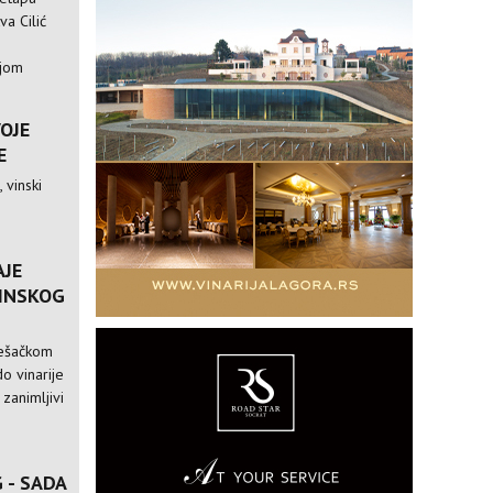
va Cilić
ijom
VOJE
E
 vinski
AJE
VINSKOG
pešačkom
o vinarije
 zanimljivi
 - SADA