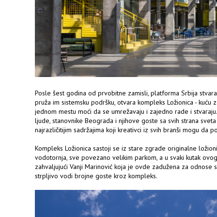
Posle šest godina od prvobitne zamisli, platforma Srbija stvara, 
pruža im sistemsku podršku, otvara kompleks Ložionica - kuću z
jednom mestu moći da se umrežavaju i zajedno rade i stvaraju.
ljude, stanovnike Beograda i njihove goste sa svih strana svet
najrazličitijim sadržajima koji kreativci iz svih branši mogu da 
Kompleks Ložionica sastoji se iz stare zgrade originalne ložio
vodotornja, sve povezano velikim parkom, a u svaki kutak ovog
zahvaljujući Vanji Marinović koja je ovde zadužena za odnose 
strpljivo vodi brojne goste kroz kompleks.