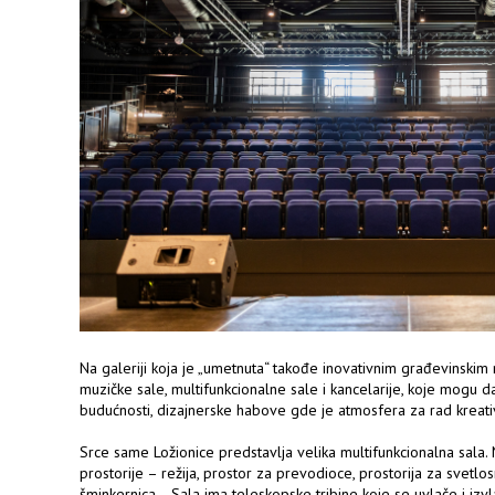
Na galeriji koja je „umetnuta“ takođe inovativnim građevinskim
muzičke sale, multifunkcionalne sale i kancelarije, koje mogu d
budućnosti, dizajnerske habove gde je atmosfera za rad kreativn
Srce same Ložionice predstavlja velika multifunkcionalna sala.
prostorije – režija, prostor za prevodioce, prostorija za svetlos
šminkernica… Sala ima teleskopske tribine koje se uvlače i izvla