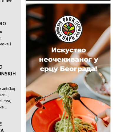
st o dve
TRO
 u
g
nske i
D
UNSKIH
 antičkoj
nizma,
ljeva,
e...
E
CA