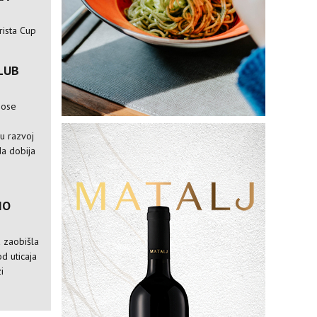
rista Cup
LUB
nose
e
ju razvoj
da dobija
IO
a zaobišla
od uticaja
i