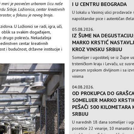
I U CENTRU BEOGRADA
j meri je posvećen urbanom licu naše
du Srbije. Ložionica, centar kreativnih
U lokalu u Vasinoj ulici prodavaće 
prostor, u fokusu je novog broja.
napolitanske pice i autentičan đela
dova. U Ložionici se radi, igra, uči,
05.08.2026.
ja oblik sa svakim događajem,
IZ ŠUME NA DEGUSTACIJU
no drugo pokreću. Nekadašnja
MARKO KRSTIĆ NASTAVLJ
jedinstven centar kreativnih
KROZ VINSKU SRBIJU
lost i budućnost, državne institucije i
Somelijer i ugostitelj se iz Župe 
trsteničkom kraju i Levaču, uz susre
pravom srpskom divljinom i sa izv
vinima
04.08.2026.
OD PROKUPCA DO GRAŠCA
SOMELIJER MARKO KRSTI
PEŠAČI 500 KILOMETARA
SRBIJU
U narednih 18 dana somelijer i ugo
posetiće 22 vinarije, 10 manastira 