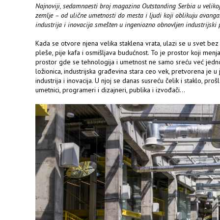
Najnoviji, sedamnaesti broj magazina Outstanding Serbia u veliko
zemlje – od ulične umetnosti do mesta i ljudi koji oblikuju avangar
industrija i inovacija smešten u ingeniozno obnovljen industrijski 
Kada se otvore njena velika staklena vrata, ulazi se u svet bez zi
pleše, pije kafa i osmišljava budućnost. To je prostor koji men
prostor gde se tehnologija i umetnost ne samo sreću već jed
ložionica, industrijska građevina stara ceo vek, pretvorena je u 
industrija i inovacija. U njoj se danas susreću čelik i staklo, proš
umetnici, programeri i dizajneri, publika i izvođači…