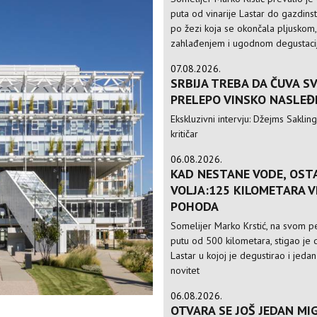
puta od vinarije Lastar do gazdinst
po žezi koja se okončala pljuskom,
zahlađenjem i ugodnom degustac
07.08.2026.
SRBIJA TREBA DA ČUVA S
PRELEPO VINSKO NASLEĐ
Ekskluzivni intervju: Džejms Sakling,
kritičar
06.08.2026.
KAD NESTANE VODE, OST
VOLJA:125 KILOMETARA 
POHODA
Somelijer Marko Krstić, na svom 
putu od 500 kilometara, stigao je d
Lastar u kojoj je degustirao i jedan
novitet
06.08.2026.
OTVARA SE JOŠ JEDAN MIG