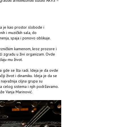
ogradski arhitektonski studio AKVS –
a je kao prostor slobode i
nih i muzičkih sala, do
enja, spaja i ponovo oblikuje.
ezničkim kamenom, kroz prozore i
ći zgradu u živi organizam. Ovde
daju mu život.
a gde se šta radi. Ideja je da ovde
iji život i dinamiku. Ideja je da se
i najvažnija ciljna grupa su
ica celog sistema i njih podržavamo.
 kaže Vanja Marinović.