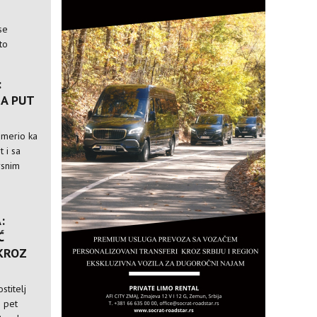
se
to
:
A PUT
usmerio ka
t i sa
rsnim
:
Ć
 KROZ
stitelj
i pet