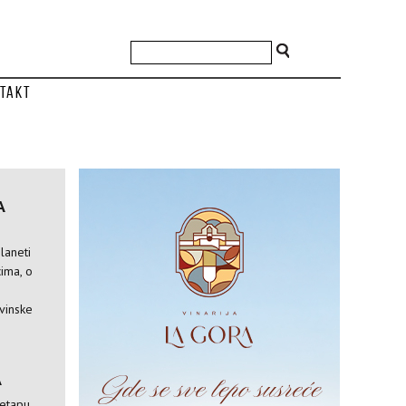
takt
A
laneti
ima, o
vinske
A
 etapu