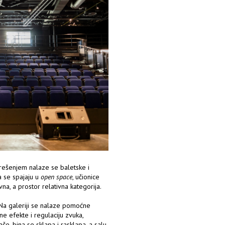
 rešenjem nalaze se baletske i
a se spajaju u
open space
, učionice
a, a prostor relativna kategorija.
 Na galeriji se nalaze pomoćne
ne efekte i regulaciju zvuka,
če, bina se sklapa i rasklapa, a salu