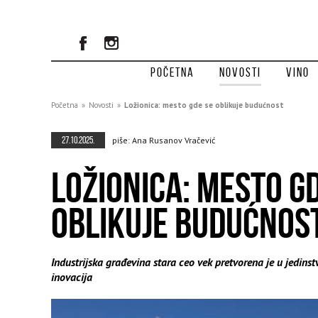
Početna
Novosti
Vino
Početna
»
Novosti
»
Ložionica: mesto gde se oblikuje budućnost
27.10.2025.
piše: Ana Rusanov Vračević
LOŽIONICA: MESTO G
OBLIKUJE BUDUĆNOS
Industrijska građevina stara ceo vek pretvorena je u jedinstv
inovacija