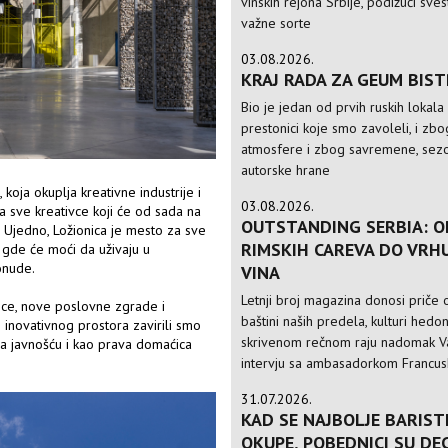
vinskih rejona Srbije, podižući sve
važne sorte
03.08.2026.
KRAJ RADA ZA GEUM BIS
Bio je jedan od prvih ruskih lokala
prestonici koje smo zavoleli, i zbo
atmosfere i zbog savremene, sezo
autorske hrane
koja okuplja kreativne industrije i
03.08.2026.
a sve kreativce koji će od sada na
OUTSTANDING SERBIA: O
 Ujedno, Ložionica je mesto za sve
RIMSKIH CAREVA DO VRH
a gde će moći da uživaju u
ponude.
VINA
Letnji broj magazina donosi priče o
nice, nove poslovne zgrade i
baštini naših predela, kulturi hedo
 inovativnog prostora zavirili smo
skrivenom rečnom raju nadomak Va
sa javnošću i kao prava domaćica
intervju sa ambasadorkom Francusk
31.07.2026.
KAD SE NAJBOLJE BARIST
OKUPE, POBEDNICI SU DE