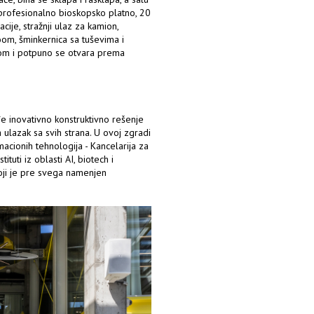
i profesionalno bioskopsko platno, 20
je, stražnji ulaz za kamion,
oom, šminkernica sa tuševima i
om i potpuno se otvara prema
e inovativno konstruktivno rešenje
 ulazak sa svih strana. U ovoj zgradi
rmacionih tehnologija - Kancelarija za
tuti iz oblasti AI, biotech i
oji je pre svega namenjen