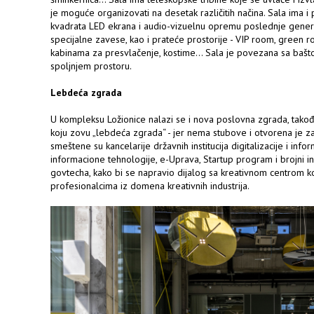
je moguće organizovati na desetak različitih načina. Sala ima 
kvadrata LED ekrana i audio-vizuelnu opremu poslednje generaci
specijalne zavese, kao i prateće prostorije - VIP room, green r
kabinama za presvlačenje, kostime… Sala je povezana sa bašt
spoljnjem prostoru.
Lebdeća zgrada
U kompleksu Ložionice nalazi se i nova poslovna zgrada, takođ
koju zovu „lebdeća zgrada“ - jer nema stubove i otvorena je za
smeštene su kancelarije državnih institucija digitalizacije i info
informacione tehnologije, e-Uprava, Startup program i brojni insti
govtecha, kako bi se napravio dijalog sa kreativnom centrom k
profesionalcima iz domena kreativnih industrija.