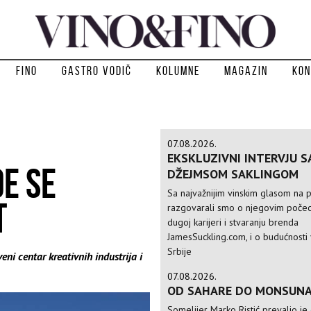
Fino
Gastro vodič
Kolumne
Magazin
Kon
07.08.2026.
EKSKLUZIVNI INTERVJU S
DE SE
DŽEJMSOM SAKLINGOM
Sa najvažnijim vinskim glasom na p
T
razgovarali smo o njegovim počec
dugoj karijeri i stvaranju brenda
JamesSuckling.com, i o budućnosti 
Srbije
eni centar kreativnih industrija i
07.08.2026.
OD SAHARE DO MONSUN
Somelijer Marko Ristić prevalio je