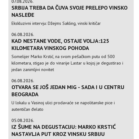
07.08.2026.
SRBIJA TREBA DA ČUVA SVOJE PRELEPO VINSKO
NASLEĐE
Ekskluzivni intervju: Džejms Sakling, vinski kritičar
06.08.2026.
KAD NESTANE VODE, OSTAJE VOLJA:125
KILOMETARA VINSKOG POHODA
Somelijer Marko Krstić, na svom pešačkom putu od 500
kilometara, stigao je do vinarije Lastar u kojoj je degustirao i
jedan zanimljivi novitet
06.08.2026.
OTVARA SE JOŠ JEDAN MIG - SADA I U CENTRU
BEOGRADA
U lokalu u Vasinoj ulici prodavaće se napolitanske pice i
autentičan đelato
05.08.2026.
IZ ŠUME NA DEGUSTACIJU: MARKO KRSTIĆ
NASTAVLJA PUT KROZ VINSKU SRBIJU