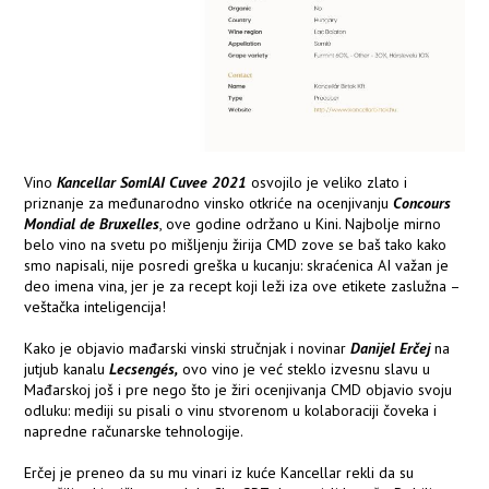
Vino
Kancellar SomlAI Cuvee 2021
osvojilo je veliko zlato i
priznanje za međunarodno vinsko otkriće na ocenjivanju
Concours
Mondial de Bruxelles
, ove godine održano u Kini. Najbolje mirno
belo vino na svetu po mišljenju žirija CMD zove se baš tako kako
smo napisali, nije posredi greška u kucanju: skraćenica AI važan je
deo imena vina, jer je za recept koji leži iza ove etikete zaslužna –
veštačka inteligencija!
Kako je objavio mađarski vinski stručnjak i novinar
Danijel Erčej
na
jutjub kanalu
Lecsengés,
ovo vino je već steklo izvesnu slavu u
Mađarskoj još i pre nego što je žiri ocenjivanja CMD objavio svoju
odluku: mediji su pisali o vinu stvorenom u kolaboraciji čoveka i
napredne računarske tehnologije.
Erčej je preneo da su mu vinari iz kuće Kancellar rekli da su