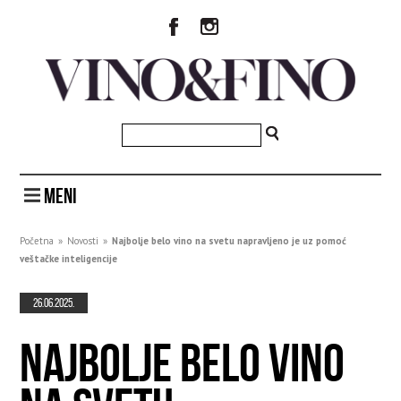
MENI
Početna
»
Novosti
»
Najbolje belo vino na svetu napravljeno je uz pomoć
veštačke inteligencije
26.06.2025.
NAJBOLJE BELO VINO