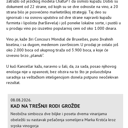
zatražili od jezičkog modela ChatGPT da osmisli kupažu. Dobili su
dokument od 22 strane, od kojih su se dve odnosile na vino, a 20
strana bilo je posvećeno marketinškoj strategiji. Taj deo su
ignorisali i na osnovu uputstva od dve strane napravili kupažu
furminta i lipolista (haršlevela) i još poneke lokalne sorte, i pustili u
u prodaju vino po izuzetno popularnoj ceni od oko 1.000 dinara.
Vino je, kaže žiri Concours Mondial de Bruxelles, puno živahnih
kiselina, i sa dugom, medenom završnicom. U prodaji je ostalo još
oko 2.000 boca od ukupnog tiraža od 3.900 boca, a koje će
izvesno brzo „planuti“.
U kući Kancellar kažu, naravno u šali, da, za sada, posao njihovog
enologa nije u opasnosti, bez obzira na to što je poluozbiljna
saradnja sa veštačkom inteligencijom donela potpuno neočekivan
rezultat.
08.08.2026.
KAD NA TREŠNJI RODI GROŽĐE
Neobična simbioza dve biljke i poseta dvema vinarijama
obeležili su nastavak pešačenja somelijera Marka Krstića kroz
srpska vinogorja