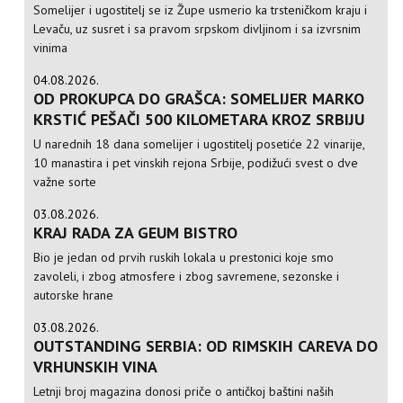
Somelijer i ugostitelj se iz Župe usmerio ka trsteničkom kraju i
Levaču, uz susret i sa pravom srpskom divljinom i sa izvrsnim
vinima
04.08.2026.
OD PROKUPCA DO GRAŠCA: SOMELIJER MARKO
KRSTIĆ PEŠAČI 500 KILOMETARA KROZ SRBIJU
U narednih 18 dana somelijer i ugostitelj posetiće 22 vinarije,
10 manastira i pet vinskih rejona Srbije, podižući svest o dve
važne sorte
03.08.2026.
KRAJ RADA ZA GEUM BISTRO
Bio je jedan od prvih ruskih lokala u prestonici koje smo
zavoleli, i zbog atmosfere i zbog savremene, sezonske i
autorske hrane
03.08.2026.
OUTSTANDING SERBIA: OD RIMSKIH CAREVA DO
VRHUNSKIH VINA
Letnji broj magazina donosi priče o antičkoj baštini naših