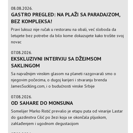
08.08.2026.
GASTRO PREGLED: NA PLAŽI SA PARADAJZOM,
BEZ KOMPLEKSA!
Pravi luksuz nije ručak u restoranu na obali, već sloboda da
letujete bez potrebe da bilo kome dokazujete kako trošite svoj
novac
07.08.2026.
EKSKLUZIVNI INTERVJU SA DŽEJMSOM
SAKLINGOM
Sa najvažnijim vinskim glasom na planeti razgovarali smo o
njegovim počecima, o dugoj karijeri i stvaranju brenda
JamesSuckling.com, i o budućnosti vinske Srbije
07.08.2026.
OD SAHARE DO MONSUNA
Somelijer Marko Ristić prevalio je etapu puta od vinarije Lastar
do gazdinstva Cilić po žezi koja se okončala pljuskom,
zahlađenjem i ugodnom degustacijom