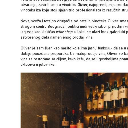
otvaranje, zavirili smo u vinoteku
Oliver
, najopremljeniju prodav
vinoteku iza koje stoji sjajan trio profesionalaca iz različitih stru
Nova, sveža i totalno drugačija od ostalih, vinoteka Oliver smes
strogom centru Beograda i publici nudi veliki izbor prirodnih v
izgleda kao klasičan
wine shop
: u lokal se ulazi kroz galerijski 
zatvorenog dela namenjenog prodaji vina.
Oliver je zamišljen kao mesto koje ima jasnu funkciju - da se u
dobije pouzdana preporuka. Uz maloprodaju vina, Oliver se bav
vina za restorane sa ciljem, kako kažu, da se ugostiteljima ponu
uklopiva u jelovnike.