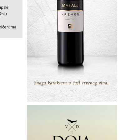
upski
žnju
mičenjima