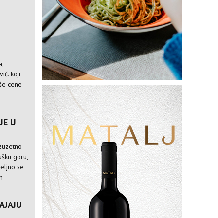
M
a,
ić. koji
iše cene
JE U
 izuzetno
rušku goru,
meljno se
m
AJAJU