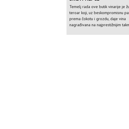
Temelj rada ove butik vinarije je ž
teroar koji, uz beskompromisnu pa
prema čokotu i grozdu, daje vina
nagrađivana na najprestižnijim tak