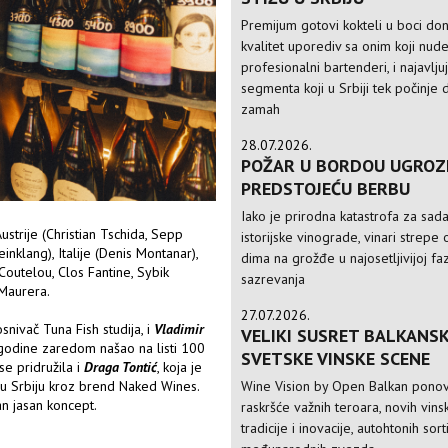
Premijum gotovi kokteli u boci do
kvalitet uporediv sa onim koji nud
profesionalni bartenderi, i najavlju
segmenta koji u Srbiji tek počinje 
zamah
28.07.2026.
POŽAR U BORDOU UGROZ
PREDSTOJEĆU BERBU
Iako je prirodna katastrofa za sad
Austrije (Christian Tschida, Sepp
istorijske vinograde, vinari strepe 
nklang), Italije (Denis Montanar),
dima na grožđe u najosetljivijoj faz
Coutelou, Clos Fantine, Sybik
sazrevanja
 Maurera.
27.07.2026.
 osnivač Tuna Fish studija, i
Vladimir
VELIKI SUSRET BALKANSK
e godine zaredom našao na listi 100
SVETSKE VINSKE SCENE
se pridružila i
Draga Tontić
, koja je
Wine Vision by Open Balkan ponov
 u Srbiju kroz brend Naked Wines.
an jasan koncept.
raskršće važnih teroara, novih vinsk
tradicije i inovacije, autohtonih sorti