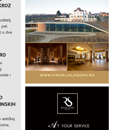
 KROZ
stitelj
i pet
st o dve
TRO
 u
g
nske i
D
UNSKIH
 antičkoj
nizma,