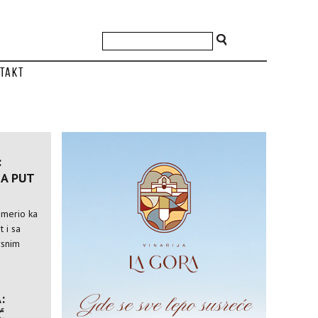
takt
:
A PUT
usmerio ka
t i sa
rsnim
:
Ć