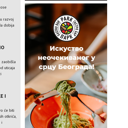
nose
e
ju razvoj
da dobija
IO
a zaobišla
od uticaja
i
E I
o će biti
ih otkrića,
 i