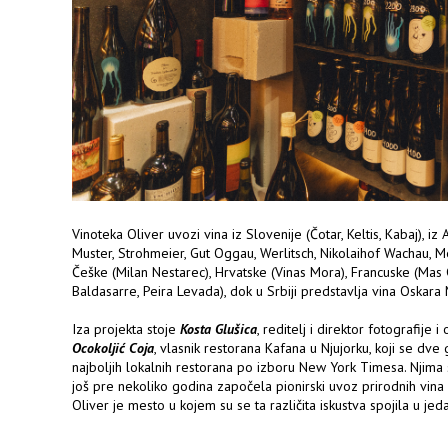
Vinoteka Oliver uvozi vina iz Slovenije (Čotar, Keltis, Kabaj), iz 
Muster, Strohmeier, Gut Oggau, Werlitsch, Nikolaihof Wachau, Mei
Češke (Milan Nestarec), Hrvatske (Vinas Mora), Francuske (Mas 
Baldasarre, Peira Levada), dok u Srbiji predstavlja vina Oskara
Iza projekta stoje
Kosta Glušica
, reditelj i direktor fotografije i
Ocokoljić Coja
, vlasnik restorana Kafana u Njujorku, koji se dv
najboljih lokalnih restorana po izboru New York Timesa. Njima 
još pre nekoliko godina započela pionirski uvoz prirodnih vina
Oliver je mesto u kojem su se ta različita iskustva spojila u jed