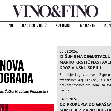
Fino
Gastro vodič
Kolumne
Magazin
Kon
05.08.2026.
IZ ŠUME NA DEGUSTACIJU
 NOVA
MARKO KRSTIĆ NASTAVLJ
KROZ VINSKU SRBIJU
EOGRADA
Somelijer i ugostitelj se iz Župe 
trsteničkom kraju i Levaču, uz susre
pravom srpskom divljinom i sa izv
vinima
je, Češke, Hrvatske, Francuske i
04.08.2026.
OD PROKUPCA DO GRAŠCA
SOMELIJER MARKO KRSTI