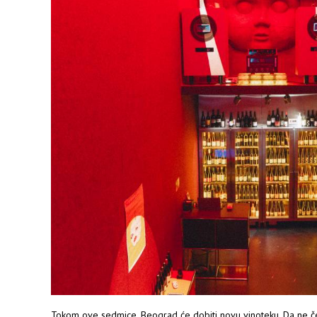
Tokom ove sedmice, Beograd će dobiti novu vinoteku. Da ne ček