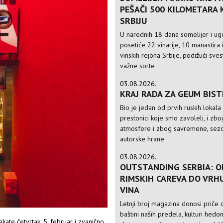
PEŠAČI 500 KILOMETARA
SRBIJU
U narednih 18 dana somelijer i ugo
posetiće 22 vinarije, 10 manastira 
vinskih rejona Srbije, podižući sve
važne sorte
03.08.2026.
KRAJ RADA ZA GEUM BIS
Bio je jedan od prvih ruskih lokala
prestonici koje smo zavoleli, i zbo
atmosfere i zbog savremene, sezo
autorske hrane
03.08.2026.
OUTSTANDING SERBIA: O
RIMSKIH CAREVA DO VRH
VINA
Letnji broj magazina donosi priče o
baštini naših predela, kulturi hedo
ate četvrtak, 5. februar i zvanično