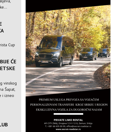
ljeva,
e...
E
CA
rista Cup
BIJE ĆE
VETSKE
og vinskog
ina Šapat,
 i izneo
LUB