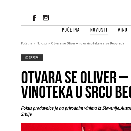
Početna
Novosti
Vino
Početna
»
Novosti
»
Otvara se Oliver – nova vinoteka u srcu Beograda
02.02.2026.
OTVARA SE OLIVER –
VINOTEKA U SRCU B
Fokus prodavnice je na prirodnim vinima iz Slovenije, Austri
Srbije