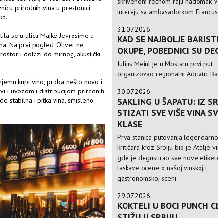
skrivenom rečnom raju nadomak Va
nicu prirodnih vina u prestonici,
intervju sa ambasadorkom Francusk
ka.
31.07.2026.
tila se u ulicu Majke Jevrosime u
KAD SE NAJBOLJE BARIST
ina. Na prvi pogled, Oliver ne
OKUPE, POBEDNICI SU DE
prostor, i dolazi do mirnog, akustički
Julius Meinl je u Mostaru prvi put
organizovao regionalni Adriatic Ba
 njemu kupi vino, proba nešto novo i
i i uvozom i distribucijom prirodnih
30.07.2026.
SAKLING U ŠAPATU: IZ SR
de stabilna i pitka vina, smisleno
STIZATI SVE VIŠE VINA S
KLASE
Prva stanica putovanja legendarn
kritičara kroz Srbiju bio je Atelje v
gde je degustirao sve nove etikete
laskave ocene o našoj vinskoj i
gastronomskoj sceni
29.07.2026.
KOKTELI U BOCI PUNCH C
STIŽU U SRBIJU