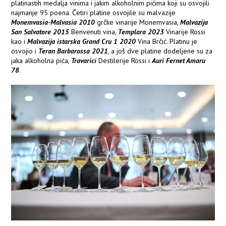
platinastih medalja vinima i jakim alkoholnim pićima koji su osvojili
najmanje 95 poena. Četiri platine osvojile su malvazije
Monemvasia-Malvasia 2010
grčke vinarije Monemvasia,
Malvazija
San Salvatore 2015
Benvenuti vina,
Templara 2023
Vinarije Rossi
kao i
Malvazija istarska Grand Cru 1 2020
Vina Brčić. Platinu je
osvojio i
Teran Barbarossa 2021
, a još dve platine dodeljene su za
jaka alkoholna pića,
Travarici
Destilerije Rossi i
Auri Fernet Amaru
78
.