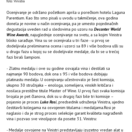
foto: Vinistra
Ocenjivanje je održano početkom aprila u porečkom hotelu Laguna
Parentium. Kao što smo pisali u uvodu u takmičenje, ova godina
donela je novine u način ocenjivanja, pa je umesto pojedinačnih
degustacija uveden rad u sledovima po uzoru na
Decanter World
Wine Awards
, najuglednije ocenjivanje na svetu, a sa kojim Vinistra
blisko sarađuje. Vina su se ocenjivala u tri faze - u prvoj se
dodeljivala preliminarna ocena i uzorci sa 89 i više bodova ušli su
u drugu fazu u kojoj su se dodeljivale medalje, da bi se u trećoj
fazi birali šampioni.
- Zlatnu medalju i ove su godine osvajala vina i destilati sa
najmanje 90 bodova, dok ona s 95 i više bodova dobijaju
platinastu medalju. U ocenjivanju učestvovalo je šest komisija,
ukupno 30 stručnjaka – enologa, somelijera, vinskih kritičara i
nosilaca prestižne titule Master of Wine. U prvoj fazi svaka komisija
brojala je pet članova, dok su u drugoj fazi bile tri komisije –
pojasnio je proces
Luka Rosi
, predsednik udruženja Vinistra, ujedno
čestitavši kolegama na osvojenim titulama i medaljama.Rosi je
naglasio i da je strog proces selekcije garant kvaliteta nagrađenih
vina i pozvao sve vinoljupce da posete 31. Vinistru:
- Medalje osvojene na Vinistri predstavljaju izuzetno vredan alat u