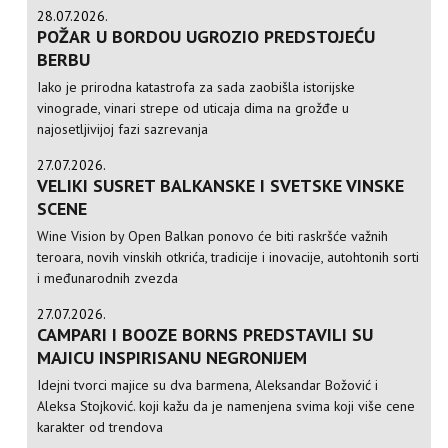
28.07.2026.
POŽAR U BORDOU UGROZIO PREDSTOJEĆU
BERBU
Iako je prirodna katastrofa za sada zaobišla istorijske
vinograde, vinari strepe od uticaja dima na grožđe u
najosetljivijoj fazi sazrevanja
27.07.2026.
VELIKI SUSRET BALKANSKE I SVETSKE VINSKE
SCENE
Wine Vision by Open Balkan ponovo će biti raskršće važnih
teroara, novih vinskih otkrića, tradicije i inovacije, autohtonih sorti
i međunarodnih zvezda
27.07.2026.
CAMPARI I BOOZE BORNS PREDSTAVILI SU
MAJICU INSPIRISANU NEGRONIJEM
Idejni tvorci majice su dva barmena, Aleksandar Božović i
Aleksa Stojković. koji kažu da je namenjena svima koji više cene
karakter od trendova