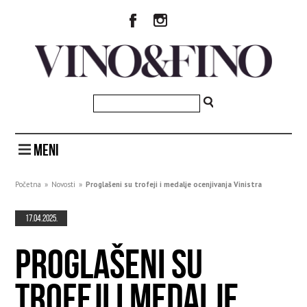
MENI
Početna
»
Novosti
»
Proglašeni su trofeji i medalje ocenjivanja Vinistra
17.04.2025.
PROGLAŠENI SU
TROFEJI I MEDALJE