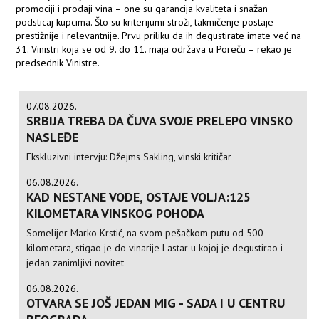
promociji i prodaji vina – one su garancija kvaliteta i snažan
podsticaj kupcima. Što su kriterijumi stroži, takmičenje postaje
prestižnije i relevantnije. Prvu priliku da ih degustirate imate već na
31. Vinistri koja se od 9. do 11. maja održava u Poreču – rekao je
predsednik Vinistre.
07.08.2026.
SRBIJA TREBA DA ČUVA SVOJE PRELEPO VINSKO
NASLEĐE
Ekskluzivni intervju: Džejms Sakling, vinski kritičar
06.08.2026.
KAD NESTANE VODE, OSTAJE VOLJA:125
KILOMETARA VINSKOG POHODA
Somelijer Marko Krstić, na svom pešačkom putu od 500
kilometara, stigao je do vinarije Lastar u kojoj je degustirao i
jedan zanimljivi novitet
06.08.2026.
OTVARA SE JOŠ JEDAN MIG - SADA I U CENTRU