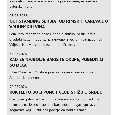
zavoleli, i zbog atmosfere i zbog savremene, sezonske i
autorske hrane
03.08.2026.
OUTSTANDING SERBIA: OD RIMSKIH CAREVA DO
VRHUNSKIH VINA
Letnji broj magazina donosi priče o antičkoj baštini naših
predela, kulturi hedonizma, skrivenom rečnom raju nadomak
Valjeva, intervju sa ambasadorkom Francuske...
31.07.2026.
KAD SE NAJBOLJE BARISTE OKUPE, POBEDNICI
SU DECA
Julius Meinl je u Mostaru prvi put organizovao regionalni
Adriatic Barista Cup
29.07.2026.
KOKTELI U BOCI PUNCH CLUB STIŽU U SRBIJU
Premijum gotovi kokteli u boci donose kvalitet uporediv sa
onim koji nude profesionalni bartenderi, i najavljuju razvoj
segmenta koji u Srbiji tek počinje da dobija zamah