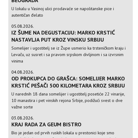
BEOGRADA
U lokalu u Vasinoj ulici prodavaće se napolitanske pice i
autentičan đelato
05.08.2026.
IZ ŠUME NA DEGUSTACIJU: MARKO KRSTIĆ
NASTAVLJA PUT KROZ VINSKU SRBIJU
Somelijer i ugostitelj se iz Župe usmerio ka trsteničkom kraju i
Levaču, uz susret i sa pravom srpskom divljinom i sa izvrsnim
vinima
04.08.2026.
OD PROKUPCA DO GRAŠCA: SOMELIJER MARKO
KRSTIĆ PEŠAČI 500 KILOMETARA KROZ SRBIJU
U narednih 18 dana somelijer i ugostitelj posetiće 22 vinarije,
10 manastira i pet vinskih rejona Srbije, podižući svest o dve
važne sorte
03.08.2026.
KRAJ RADA ZA GEUM BISTRO
Bio je jedan od prvih ruskih lokala u prestonici koje smo