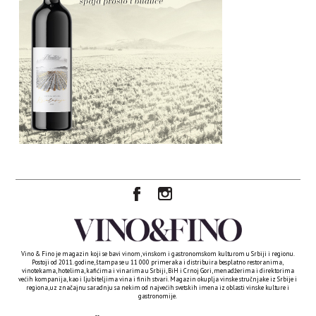
Vino & Fino je magazin koji se bavi vinom, vinskom i gastronomskom kulturom u Srbiji i regionu.
Postoji od 2011. godine, štampa se u 11 000 primeraka i distribuira besplatno restoranima,
vinotekama, hotelima, kafićima i vinarima u Srbiji, BiH i Crnoj Gori, menadžerima i direktorima
većih kompanija, kao i ljubiteljima vina i finih stvari. Magazin okuplja vinske stručnjake iz Srbije i
regiona, uz značajnu saradnju sa nekim od najvećih svetskih imena iz oblasti vinske kulture i
gastronomije.