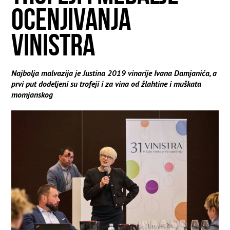
OCENJIVANJA
VINISTRA
Najbolja malvazija je Justina 2019 vinarije Ivana Damjanića, a
prvi put dodeljeni su trofeji i za vina od žlahtine i muškata
momjanskog