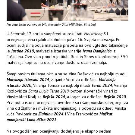
Na čelu žirija ponovo je bila Kerolajn Gilbi MW (foto: Vinistra)
U četvrtak, 17. aprila saopšteni su rezultati
Vinistrinog
31.
ocenjivanja vina i jakih alkoholnih pića i 16. Svijeta malvazija. Po
oceni sudija, najbolja malvazija prispela na ovo ugledno takmičenje
je
Justina 2019
, malvazija istarska vinarije
Ivana Damjanića
iz
Fuškulina. Ovo vino ponelo je titulu Best in Show u konkurenciji 350
malvazija koje su na ocenjivanje došle iz osam zemalja.
Šampionskim titulama okitila su se Vina Dešković za najbolju mladu
Malvaziju istarsku 2024
, Zigante Vero za odležanu
Malvaziju
istarsku 2020
, Vinarija Tomaz za najbolji mladi
Teran 2024
, Vinarija
Kozlović za
Santa Lucia Teran 2019
, potom slovenački vinari iz
Vinske kleti Kralj za
Refošk 2024
, a Jogan za odležani
Refošk 2020
.
Prvi put u istoriji ocenjivanja uvedene su i šampionske kategorije za
vina od žlahtine i muškata momjanskog, a pobedu su odneli Vinska
kuća Pavlomir za
Žlahtinu 2024
. i Vina Franković za
Muškat
momjanski Luna d'Oro 2021
.
Na ovogodišnjem ocenjivanju dodeljeno je ukupno sedam