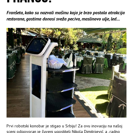
Franšeta, kako su nazvali mašinu koja je brzo postala atrakcija
restorana, gostima donosi sveža peciva, maslinovo ulje, led...
Prvi robotski konobar je stigao u Srbiju! Za ovu inovaciju na našoj
sceni odgovoran je čuveni ugostitelj Nikola Dimitrijević, a „radno