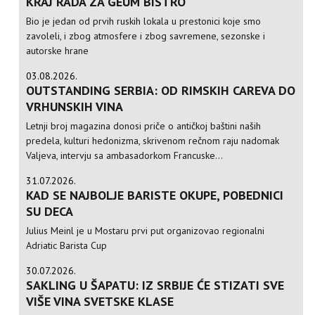
KRAJ RADA ZA GEUM BISTRO
Bio je jedan od prvih ruskih lokala u prestonici koje smo
zavoleli, i zbog atmosfere i zbog savremene, sezonske i
autorske hrane
03.08.2026.
OUTSTANDING SERBIA: OD RIMSKIH CAREVA DO
VRHUNSKIH VINA
Letnji broj magazina donosi priče o antičkoj baštini naših
predela, kulturi hedonizma, skrivenom rečnom raju nadomak
Valjeva, intervju sa ambasadorkom Francuske...
31.07.2026.
KAD SE NAJBOLJE BARISTE OKUPE, POBEDNICI
SU DECA
Julius Meinl je u Mostaru prvi put organizovao regionalni
Adriatic Barista Cup
30.07.2026.
SAKLING U ŠAPATU: IZ SRBIJE ĆE STIZATI SVE
VIŠE VINA SVETSKE KLASE