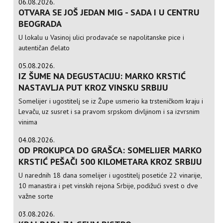
06.08.2026.
OTVARA SE JOŠ JEDAN MIG - SADA I U CENTRU
BEOGRADA
U lokalu u Vasinoj ulici prodavaće se napolitanske pice i
autentičan đelato
05.08.2026.
IZ ŠUME NA DEGUSTACIJU: MARKO KRSTIĆ
NASTAVLJA PUT KROZ VINSKU SRBIJU
Somelijer i ugostitelj se iz Župe usmerio ka trsteničkom kraju i
Levaču, uz susret i sa pravom srpskom divljinom i sa izvrsnim
vinima
04.08.2026.
OD PROKUPCA DO GRAŠCA: SOMELIJER MARKO
KRSTIĆ PEŠAČI 500 KILOMETARA KROZ SRBIJU
U narednih 18 dana somelijer i ugostitelj posetiće 22 vinarije,
10 manastira i pet vinskih rejona Srbije, podižući svest o dve
važne sorte
03.08.2026.