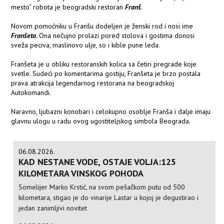
mesto“ robota je beogradski restoran
Franš
.
Novom pomoćniku u Franšu dodeljen je ženski rod i nosi ime
Franšeta
.
Ona nečujno prolazi pored stolova i gostima donosi
sveža peciva, maslinovo ulje, so i kible pune leda.
Franšeta je u obliku restoranskih kolica sa četiri pregrade koje
svetle. Sudeći po komentarima gostiju, Franšeta je brzo postala
prava atrakcija legendarnog restorana na beogradskoj
Autokomandi.
Naravno, ljubazni konobari i celokupno osoblje Franša i dalje imaju
glavnu ulogu u radu ovog ugostiteljskog simbola Beograda.
06.08.2026.
KAD NESTANE VODE, OSTAJE VOLJA:125
KILOMETARA VINSKOG POHODA
Somelijer Marko Krstić, na svom pešačkom putu od 500
kilometara, stigao je do vinarije Lastar u kojoj je degustirao i
jedan zanimljivi novitet