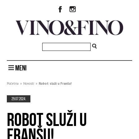
MENI
Početna
»
Novosti
»
Robot služi u Franšu!
29.07.2024.
ROBOT SLUŽI U
FRANŠU!