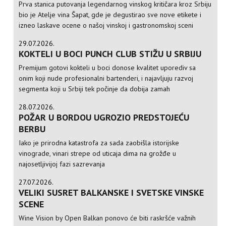
Prva stanica putovanja legendarnog vinskog kritičara kroz Srbiju
bio je Atelje vina Šapat, gde je degustirao sve nove etikete i
izneo laskave ocene o našoj vinskoj i gastronomskoj sceni
29.07.2026.
KOKTELI U BOCI PUNCH CLUB STIŽU U SRBIJU
Premijum gotovi kokteli u boci donose kvalitet uporediv sa
onim koji nude profesionalni bartenderi, i najavljuju razvoj
segmenta koji u Srbiji tek počinje da dobija zamah
28.07.2026.
POŽAR U BORDOU UGROZIO PREDSTOJEĆU
BERBU
Iako je prirodna katastrofa za sada zaobišla istorijske
vinograde, vinari strepe od uticaja dima na grožđe u
najosetljivijoj fazi sazrevanja
27.07.2026.
VELIKI SUSRET BALKANSKE I SVETSKE VINSKE
SCENE
Wine Vision by Open Balkan ponovo će biti raskršće važnih