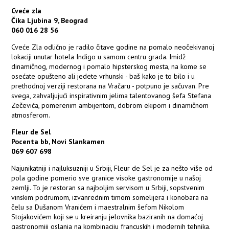
Cveće zla
Čika Ljubina 9, Beograd
060 016 28 56
Cveće Zla odlično je radilo čitave godine na pomalo neočekivanoj
lokaciji unutar hotela Indigo u samom centru grada. Imidž
dinamičnog, modernog i pomalo hipsterskog mesta, na kome se
osećate opušteno ali jedete vrhunski - baš kako je to bilo i u
prethodnoj verziji restorana na Vračaru - potpuno je sačuvan. Pre
svega, zahvaljujući inspirativnim jelima talentovanog šefa Stefana
Zečevića, pomerenim ambijentom, dobrom ekipom i dinamičnom
atmosferom.
Fleur de Sel
Pocenta bb, Novi Slankamen
069 607 698
Najunikatniji i najluksuzniji u Srbiji, Fleur de Sel je za nešto više od
pola godine pomerio sve granice visoke gastronomije u našoj
zemlji. To je restoran sa najboljim servisom u Srbiji, sopstvenim
vinskim podrumom, izvanrednim timom somelijera i konobara na
čelu sa Dušanom Vranićem i maestralnim šefom Nikolom
Stojakovićem koji se u kreiranju jelovnika baziranih na domaćoj
gastronomiji oslanja na kombinaciju francuskih i modernih tehnika.