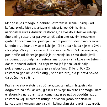
Mnogo ih je i mnogo je dobrih! Restoranska scena u Srbiji - od
kafana, preko bistroa, artizanskih picerija, etničkih kuhinja,
nacionalnih kuća i klasičnih restorana, pa sve do autorske kuhinje i
fine dining restorana, pa sve to još začinjeno raznim kreativnim
gastro konceptima koji postoje u svom prostoru doslovno razapeti
između brze hrane i visoke kuhinje - čini se da nikada nije bila življa
i bogatija. Zbog toga smo mi koji stvaramo Vino & Fino magazin,
posle više od decenije godišnjih priznanja koja smo dodeljivali
šefovima, ugostiteljima i restoranima godine - i na koje smo listom i
danas ponosni, odlučili da napravimo još jedan korak dalje i
pokrenemo godišnje glasanje za izbor Vino & Fino TOP 25
restorana godine. A naš okrugli, pedeseti broj, bio je pravi povod
da počnemo sa time!
Pitali smo skoro stotinu stručnjaka, izelica i iskusnih gostiju da
odgovore na našu anketu, glasaju za svoje favorite i pomognu nam
u izboru. Na narednim stranicama nalazi se naš ovogodišnji izbor
restorana koji su nivoom usluge, servisom, jasno definisanim
konceptom i kontinuirano visokim kulinarskim standardima zavredili