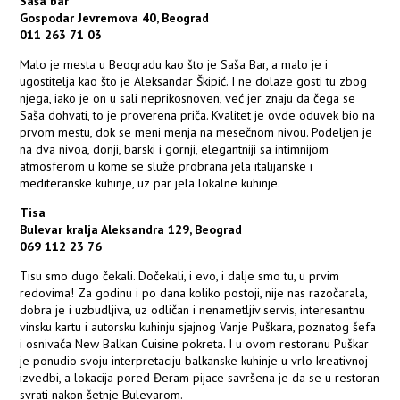
Saša bar
Gospodar Jevremova 40, Beograd
011 263 71 03
Malo je mesta u Beogradu kao što je Saša Bar, a malo je i
ugostitelja kao što je Aleksandar Škipić. I ne dolaze gosti tu zbog
njega, iako je on u sali neprikosnoven, već jer znaju da čega se
Saša dohvati, to je proverena priča. Kvalitet je ovde oduvek bio na
prvom mestu, dok se meni menja na mesečnom nivou. Podeljen je
na dva nivoa, donji, barski i gornji, elegantniji sa intimnijom
atmosferom u kome se služe probrana jela italijanske i
mediteranske kuhinje, uz par jela lokalne kuhinje.
Tisa
Bulevar kralja Aleksandra 129, Beograd
069 112 23 76
Tisu smo dugo čekali. Dočekali, i evo, i dalje smo tu, u prvim
redovima! Za godinu i po dana koliko postoji, nije nas razočarala,
dobra je i uzbudljiva, uz odličan i nenametljiv servis, interesantnu
vinsku kartu i autorsku kuhinju sjajnog Vanje Puškara, poznatog šefa
i osnivača New Balkan Cuisine pokreta. I u ovom restoranu Puškar
je ponudio svoju interpretaciju balkanske kuhinje u vrlo kreativnoj
izvedbi, a lokacija pored Đeram pijace savršena je da se u restoran
svrati nakon šetnje Bulevarom.