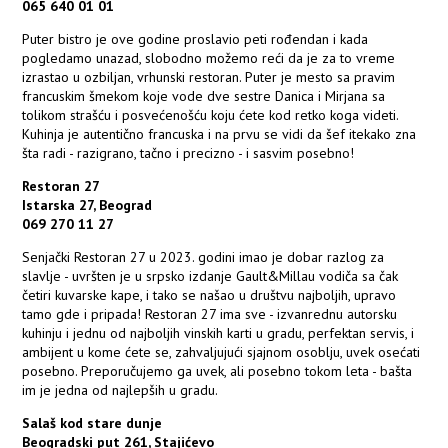
065 640 01 01
Puter bistro je ove godine proslavio peti rođendan i kada
pogledamo unazad, slobodno možemo reći da je za to vreme
izrastao u ozbiljan, vrhunski restoran. Puter je mesto sa pravim
francuskim šmekom koje vode dve sestre Danica i Mirjana sa
tolikom strašću i posvećenošću koju ćete kod retko koga videti.
Kuhinja je autentično francuska i na prvu se vidi da šef itekako zna
šta radi - razigrano, tačno i precizno - i sasvim posebno!
Restoran 27
Istarska 27, Beograd
069 270 11 27
Senjački Restoran 27 u 2023. godini imao je dobar razlog za
slavlje - uvršten je u srpsko izdanje Gault&Millau vodiča sa čak
četiri kuvarske kape, i tako se našao u društvu najboljih, upravo
tamo gde i pripada! Restoran 27 ima sve - izvanrednu autorsku
kuhinju i jednu od najboljih vinskih karti u gradu, perfektan servis, i
ambijent u kome ćete se, zahvaljujući sjajnom osoblju, uvek osećati
posebno. Preporučujemo ga uvek, ali posebno tokom leta - bašta
im je jedna od najlepših u gradu.
Salaš kod stare dunje
Beogradski put 261, Stajićevo