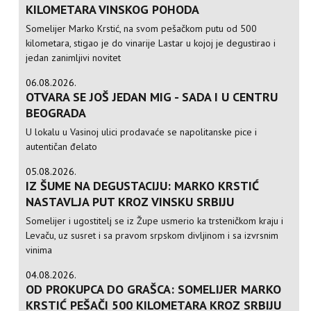
KILOMETARA VINSKOG POHODA
Somelijer Marko Krstić, na svom pešačkom putu od 500
kilometara, stigao je do vinarije Lastar u kojoj je degustirao i
jedan zanimljivi novitet
06.08.2026.
OTVARA SE JOŠ JEDAN MIG - SADA I U CENTRU
BEOGRADA
U lokalu u Vasinoj ulici prodavaće se napolitanske pice i
autentičan đelato
05.08.2026.
IZ ŠUME NA DEGUSTACIJU: MARKO KRSTIĆ
NASTAVLJA PUT KROZ VINSKU SRBIJU
Somelijer i ugostitelj se iz Župe usmerio ka trsteničkom kraju i
Levaču, uz susret i sa pravom srpskom divljinom i sa izvrsnim
vinima
04.08.2026.
OD PROKUPCA DO GRAŠCA: SOMELIJER MARKO
KRSTIĆ PEŠAČI 500 KILOMETARA KROZ SRBIJU