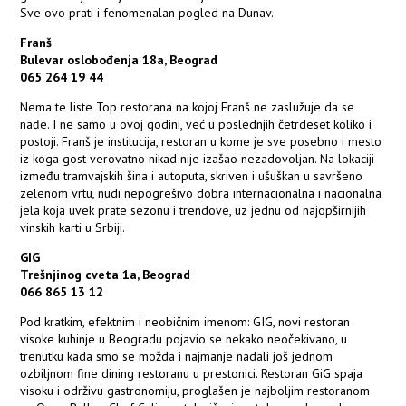
Sve ovo prati i fenomenalan pogled na Dunav.
Franš
Bulevar oslobođenja 18a, Beograd
065 264 19 44
Nema te liste Top restorana na kojoj Franš ne zaslužuje da se
nađe. I ne samo u ovoj godini, već u poslednjih četrdeset koliko i
postoji. Franš je institucija, restoran u kome je sve posebno i mesto
iz koga gost verovatno nikad nije izašao nezadovoljan. Na lokaciji
između tramvajskih šina i autoputa, skriven i ušuškan u savršeno
zelenom vrtu, nudi nepogrešivo dobra internacionalna i nacionalna
jela koja uvek prate sezonu i trendove, uz jednu od najopširnijih
vinskih karti u Srbiji.
GIG
Trešnjinog cveta 1a, Beograd
066 865 13 12
Pod kratkim, efektnim i neobičnim imenom: GIG, novi restoran
visoke kuhinje u Beogradu pojavio se nekako neočekivano, u
trenutku kada smo se možda i najmanje nadali još jednom
ozbiljnom fine dining restoranu u prestonici. Restoran GiG spaja
visoku i održivu gastronomiju, proglašen je najboljim restoranom