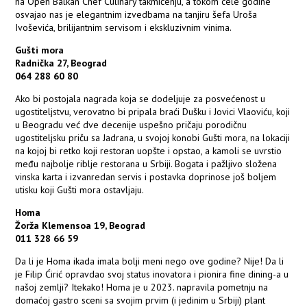
na Open Balkan Chef Culinary takmičenju, a tokom cele godine
osvajao nas je elegantnim izvedbama na tanjiru šefa Uroša
Ivoševića, brilijantnim servisom i ekskluzivnim vinima.
Gušti mora
Radnička 27, Beograd
064 288 60 80
Ako bi postojala nagrada koja se dodeljuje za posvećenost u
ugostiteljstvu, verovatno bi pripala braći Dušku i Jovici Vlaoviću, koji
u Beogradu već dve decenije uspešno pričaju porodičnu
ugostiteljsku priču sa Jadrana, u svojoj konobi Gušti mora, na lokaciji
na kojoj bi retko koji restoran uopšte i opstao, a kamoli se uvrstio
među najbolje riblje restorana u Srbiji. Bogata i pažljivo složena
vinska karta i izvanredan servis i postavka doprinose još boljem
utisku koji Gušti mora ostavljaju.
Homa
Žorža Klemensoa 19, Beograd
011 328 66 59
Da li je Homa ikada imala bolji meni nego ove godine? Nije! Da li
je Filip Ćirić opravdao svoj status inovatora i pionira fine dining-a u
našoj zemlji? Itekako! Homa je u 2023. napravila pometnju na
domaćoj gastro sceni sa svojim prvim (i jedinim u Srbiji) plant