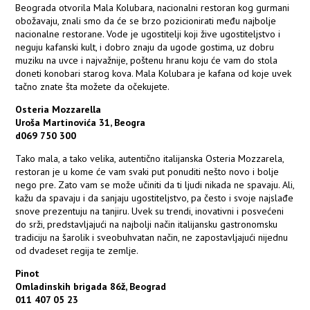
Beograda otvorila Mala Kolubara, nacionalni restoran kog gurmani
obožavaju, znali smo da će se brzo pozicionirati među najbolje
nacionalne restorane. Vode je ugostitelji koji žive ugostiteljstvo i
neguju kafanski kult, i dobro znaju da ugode gostima, uz dobru
muziku na uvce i najvažnije, poštenu hranu koju će vam do stola
doneti konobari starog kova. Mala Kolubara je kafana od koje uvek
tačno znate šta možete da očekujete.
Osteria Mozzarella
Uroša Martinovića 31, Beogra
d069 750 300
Tako mala, a tako velika, autentično italijanska Osteria Mozzarela,
restoran je u kome će vam svaki put ponuditi nešto novo i bolje
nego pre. Zato vam se može učiniti da ti ljudi nikada ne spavaju. Ali,
kažu da spavaju i da sanjaju ugostiteljstvo, pa često i svoje najslađe
snove prezentuju na tanjiru. Uvek su trendi, inovativni i posvećeni
do srži, predstavljajući na najbolji način italijansku gastronomsku
tradiciju na šarolik i sveobuhvatan način, ne zapostavljajući nijednu
od dvadeset regija te zemlje.
Pinot
Omladinskih brigada 86ž, Beograd
011 407 05 23