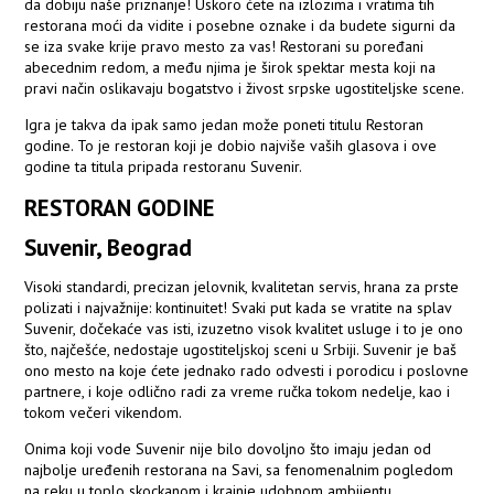
da dobiju naše priznanje! Uskoro ćete na izlozima i vratima tih
restorana moći da vidite i posebne oznake i da budete sigurni da
se iza svake krije pravo mesto za vas! Restorani su poređani
abecednim redom, a među njima je širok spektar mesta koji na
pravi način oslikavaju bogatstvo i živost srpske ugostiteljske scene.
Igra je takva da ipak samo jedan može poneti titulu Restoran
godine. To je restoran koji je dobio najviše vaših glasova i ove
godine ta titula pripada restoranu Suvenir.
RESTORAN GODINE
Suvenir, Beograd
Visoki standardi, precizan jelovnik, kvalitetan servis, hrana za prste
polizati i najvažnije: kontinuitet! Svaki put kada se vratite na splav
Suvenir, dočekaće vas isti, izuzetno visok kvalitet usluge i to je ono
što, najčešće, nedostaje ugostiteljskoj sceni u Srbiji. Suvenir je baš
ono mesto na koje ćete jednako rado odvesti i porodicu i poslovne
partnere, i koje odlično radi za vreme ručka tokom nedelje, kao i
tokom večeri vikendom.
Onima koji vode Suvenir nije bilo dovoljno što imaju jedan od
najbolje uređenih restorana na Savi, sa fenomenalnim pogledom
na reku u toplo skockanom i krajnje udobnom ambijentu