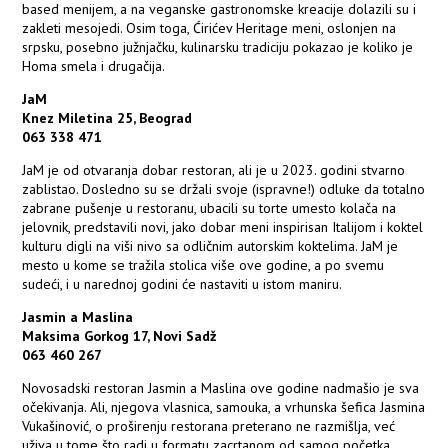
based menijem, a na veganske gastronomske kreacije dolazili su i
zakleti mesojedi. Osim toga, Ćirićev Heritage meni, oslonjen na
srpsku, posebno južnjačku, kulinarsku tradiciju pokazao je koliko je
Homa smela i drugačija.
JaM
Knez Miletina 25, Beograd
063 338 471
JaM je od otvaranja dobar restoran, ali je u 2023. godini stvarno
zablistao. Dosledno su se držali svoje (ispravne!) odluke da totalno
zabrane pušenje u restoranu, ubacili su torte umesto kolača na
jelovnik, predstavili novi, jako dobar meni inspirisan Italijom i koktel
kulturu digli na viši nivo sa odličnim autorskim koktelima. JaM je
mesto u kome se tražila stolica više ove godine, a po svemu
sudeći, i u narednoj godini će nastaviti u istom maniru.
Jasmin a Maslina
Maksima Gorkog 17, Novi Sadž
063 460 267
Novosadski restoran Jasmin a Maslina ove godine nadmašio je sva
očekivanja. Ali, njegova vlasnica, samouka, a vrhunska šefica Jasmina
Vukašinović, o proširenju restorana preterano ne razmišlja, već
uživa u tome što radi u formatu zacrtanom od samog početka.