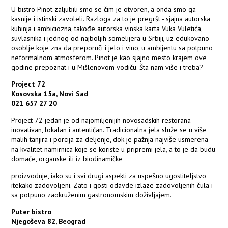
U bistro Pinot zaljubili smo se čim je otvoren, a onda smo ga
kasnije i istinski zavoleli. Razloga za to je pregršt - sjajna autorska
kuhinja i ambiciozna, takođe autorska vinska karta Vuka Vuletića,
suvlasnika i jednog od najboljih somelijera u Srbiji, uz edukovano
osoblje koje zna da preporuči i jelo i vino, u ambijentu sa potpuno
neformalnom atmosferom. Pinot je kao sjajno mesto krajem ove
godine prepoznat i u Mišlenovom vodiču. Šta nam više i treba?
Project 72
Kosovska 15a, Novi Sad
021 657 27 20
Project 72 jedan je od najomiljenijih novosadskih restorana -
inovativan, lokalan i autentičan. Tradicionalna jela služe se u više
malih tanjira i porcija za deljenje, dok je pažnja najviše usmerena
na kvalitet namirnica koje se koriste u pripremi jela, a to je da budu
domaće, organske ili iz biodinamičke
proizvodnje, iako su i svi drugi aspekti za uspešno ugostiteljstvo
itekako zadovoljeni. Zato i gosti odavde izlaze zadovoljenih čula i
sa potpuno zaokruženim gastronomskim doživljajem.
Puter bistro
Njegoševa 82, Beograd