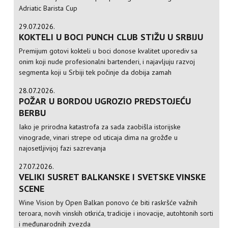
Adriatic Barista Cup
29.07.2026.
KOKTELI U BOCI PUNCH CLUB STIŽU U SRBIJU
Premijum gotovi kokteli u boci donose kvalitet uporediv sa
onim koji nude profesionalni bartenderi, i najavljuju razvoj
segmenta koji u Srbiji tek počinje da dobija zamah
28.07.2026.
POŽAR U BORDOU UGROZIO PREDSTOJEĆU
BERBU
Iako je prirodna katastrofa za sada zaobišla istorijske
vinograde, vinari strepe od uticaja dima na grožđe u
najosetljivijoj fazi sazrevanja
27.07.2026.
VELIKI SUSRET BALKANSKE I SVETSKE VINSKE
SCENE
Wine Vision by Open Balkan ponovo će biti raskršće važnih
teroara, novih vinskih otkrića, tradicije i inovacije, autohtonih sorti
i međunarodnih zvezda