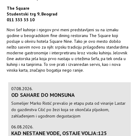
The Square
Studentski trg 9, Beograd
011 333 35 10
Novi šef kuhinje i njegov prvi meni predstavljeni su na izmaku
godine u beogradskom fine dining restoranu The Square koji
posluje u okviru hotela Square Nine. Tako je ovo mesto dobilo
nešto sasvim novo za njih: srpsku tradiciju prilagođenu standardima
moderne gastronomije i interpretiranu kroz visoku kuhinju. Jelovnik
čine autorska jela koja prvo nastaju u crtežima šefa, pa tek onda u
kuhinji i na tanjirima. To sve prati i izvanredan servis, kao i nova
vinska karta, značajno bogatija nego ranije.
07.08.2026.
OD SAHARE DO MONSUNA
Somelijer Marko Ristić prevalio je etapu puta od vinarije Lastar
do gazdinstva Cilić po žezi koja se okončala pljuskom,
zahlađenjem i ugodnom degustacijom
06.08.2026.
KAD NESTANE VODE, OSTAJE VOLJA:125