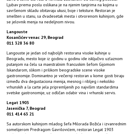
Ljubav prema poslu oslikana je na njenim tanjirima na kojima u
savršenom skladu obitavaju ukusi, boje i teksture. Restoran je
smešten u stanu, sa dvadesetak mesta i otvorenom kuhinjom, gde
se jelovnik menja na nedeljnom nivou.
Langouste
Kosančićev venac 29, Beograd
011 328 36 80
Langouste je jedan od najboljih restorana visoke kuhinje u
Beogradu, mesto koje iz godinu u godinu ide isključivo uzlaznom
putanjom na čelu sa maestralnim francuskim šefom Gijomom
Iskandarom, slikom i prilikom beogradske scene visoke
gastronomije. Dominantno je večernji restoran u kome gosti biraju
između dva degustaciona menija, mesnog i ribljeg i nekoliko
vrhunskih a la carte jela pripremljenih po najvišim standardima
svetske gastronomije, uz odličan odabir vina i vrhunski servis.
Legat 1903
Jasenička 7, Beograd
011 414 63 21
Sa autorskom kuhinjom mladog šefa Milorada Božića i izvanrednim
somelijerom Predragom Gavrilovićem, restoran Legat 1903