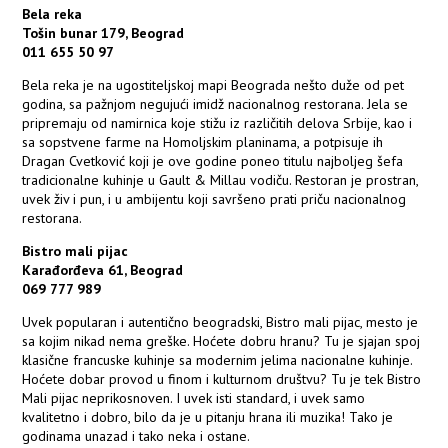
Bela reka
Tošin bunar 179, Beograd
011 655 50 97
Bela reka je na ugostiteljskoj mapi Beograda nešto duže od pet
godina, sa pažnjom negujući imidž nacionalnog restorana. Jela se
pripremaju od namirnica koje stižu iz različitih delova Srbije, kao i
sa sopstvene farme na Homoljskim planinama, a potpisuje ih
Dragan Cvetković koji je ove godine poneo titulu najboljeg šefa
tradicionalne kuhinje u Gault & Millau vodiču. Restoran je prostran,
uvek živ i pun, i u ambijentu koji savršeno prati priču nacionalnog
restorana.
Bistro mali pijac
Karađorđeva 61, Beograd
069 777 989
Uvek popularan i autentično beogradski, Bistro mali pijac, mesto je
sa kojim nikad nema greške. Hoćete dobru hranu? Tu je sjajan spoj
klasične francuske kuhinje sa modernim jelima nacionalne kuhinje.
Hoćete dobar provod u finom i kulturnom društvu? Tu je tek Bistro
Mali pijac neprikosnoven. I uvek isti standard, i uvek samo
kvalitetno i dobro, bilo da je u pitanju hrana ili muzika! Tako je
godinama unazad i tako neka i ostane.