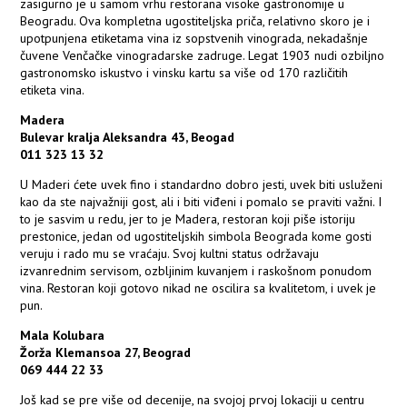
zasigurno je u samom vrhu restorana visoke gastronomije u
Beogradu. Ova kompletna ugostiteljska priča, relativno skoro je i
upotpunjena etiketama vina iz sopstvenih vinograda, nekadašnje
čuvene Venčačke vinogradarske zadruge. Legat 1903 nudi ozbiljno
gastronomsko iskustvo i vinsku kartu sa više od 170 različitih
etiketa vina.
Madera
Bulevar kralja Aleksandra 43, Beogad
011 323 13 32
U Maderi ćete uvek fino i standardno dobro jesti, uvek biti usluženi
kao da ste najvažniji gost, ali i biti viđeni i pomalo se praviti važni. I
to je sasvim u redu, jer to je Madera, restoran koji piše istoriju
prestonice, jedan od ugostiteljskih simbola Beograda kome gosti
veruju i rado mu se vraćaju. Svoj kultni status održavaju
izvanrednim servisom, ozbljinim kuvanjem i raskošnom ponudom
vina. Restoran koji gotovo nikad ne oscilira sa kvalitetom, i uvek je
pun.
Mala Kolubara
Žorža Klemansoa 27, Beograd
069 444 22 33
Još kad se pre više od decenije, na svojoj prvoj lokaciji u centru