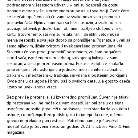
podređenom višesatnom uživanju – oni su odabrali da gostu
ponude mnogo više, a vremenom su postajali sve bolji. Ovde ćete
se osećati opušteno, ali će vam uz svako novo vino promeniti
postavku čaša. Njihovi konobari su brzi i uslužni, a svaki od njih
poznaje jelovnik jednako kao i obimnu i pažljivo složenu vinsku
kartu. Istovremeno, sasvim su relaksirani i direktni. Jelovnik se
menja sezonski, a sva jela dobro su promišljena. Poznata, a uvek sa
samo njihovim, ličnim tvistom. I uvek savršeno pripremljena. Na
Suveniru će vas prvo „podmititi“ ogromnom, vrućom pogačom
ispod sača, ispečenom u posebnoj, izdvojenoj kuhinji uz sam
restoran, a seku je pred vašim očima. Posle nje dolaze znalački
pripremljena jela oslonjena u jednakoj meri na internacionalnu,
balkansku i mediteransku tradiciju, servirana u poštenim porcijama.
Ovde znaju da ugode i brinu baš o svakom detalju, a gost to oseća
i zato se uvek iznova vraća.
Bez previše pretenzija, ali izvanredno promišljen, Suvenir je takav
tip restorana koji ne može da vam dosadi. Jer oni znaju da tajna
uspešnog ugostiteljstva leži u održavanju istih standarda kvaliteta i
usluge, i u poštenju. Beogradski gosti to umeju da cene, o čemu
govori neprekidno pun restoran. Potrebno nam je još ovakvih
mesta! Zato je Suvenir restoran godine 2023. u izboru Vino & Fino
magazina.