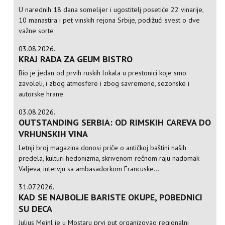
U narednih 18 dana somelijer i ugostitelj posetiće 22 vinarije,
10 manastira i pet vinskih rejona Srbije, podižući svest o dve
važne sorte
03.08.2026.
KRAJ RADA ZA GEUM BISTRO
Bio je jedan od prvih ruskih lokala u prestonici koje smo
zavoleli, i zbog atmosfere i zbog savremene, sezonske i
autorske hrane
03.08.2026.
OUTSTANDING SERBIA: OD RIMSKIH CAREVA DO
VRHUNSKIH VINA
Letnji broj magazina donosi priče o antičkoj baštini naših
predela, kulturi hedonizma, skrivenom rečnom raju nadomak
Valjeva, intervju sa ambasadorkom Francuske...
31.07.2026.
KAD SE NAJBOLJE BARISTE OKUPE, POBEDNICI
SU DECA
Julius Meinl je u Mostaru prvi put organizovao regionalni