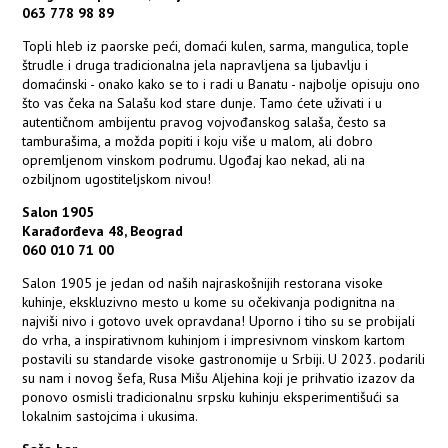
063 778 98 89
Topli hleb iz paorske peći, domaći kulen, sarma, mangulica, tople
štrudle i druga tradicionalna jela napravljena sa ljubavlju i
domaćinski - onako kako se to i radi u Banatu - najbolje opisuju ono
što vas čeka na Salašu kod stare dunje. Tamo ćete uživati i u
autentičnom ambijentu pravog vojvođanskog salaša, često sa
tamburašima, a možda popiti i koju više u malom, ali dobro
opremljenom vinskom podrumu. Ugođaj kao nekad, ali na
ozbiljnom ugostiteljskom nivou!
Salon 1905
Karađorđeva 48, Beograd
060 010 71 00
Salon 1905 je jedan od naših najraskošnijih restorana visoke
kuhinje, ekskluzivno mesto u kome su očekivanja podignitna na
najviši nivo i gotovo uvek opravdana! Uporno i tiho su se probijali
do vrha, a inspirativnom kuhinjom i impresivnom vinskom kartom
postavili su standarde visoke gastronomije u Srbiji. U 2023. podarili
su nam i novog šefa, Rusa Mišu Aljehina koji je prihvatio izazov da
ponovo osmisli tradicionalnu srpsku kuhinju eksperimentišući sa
lokalnim sastojcima i ukusima.