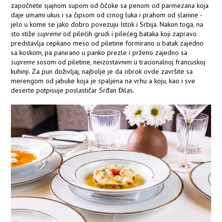
započnete sjajnom supom od čičoke sa penom od parmezana koja
daje umami ukus i sa čipsom od crnog luka i prahom od slanine -
jelo u kome se jako dobro povezuju Istok i Srbija. Nakon toga, na
sto stiže
supreme
od pilećih grudi i pilećeg bataka koji zapravo
predstavlja cepkano meso od piletine formirano u batak zajedno
sa koskom, pa panirano u panko prezle i prženo zajedno sa
supreme
sosom od piletine, neizostavnim u tracionalnoj francuskoj
kuhinji. Za pun doživljaj, najbolje je da obrok ovde završite sa
merengom od jabuke koja je spaljena na vrhu a koju, kao i sve
deserte potpisuje poslastičar Srđan Đilas.