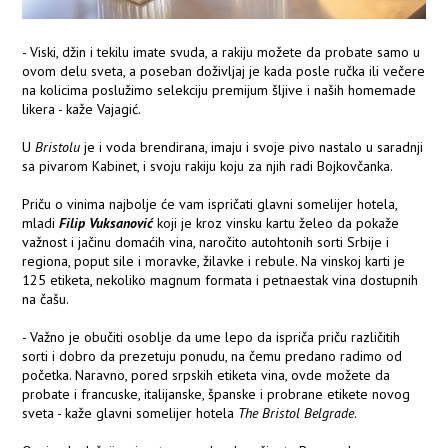
- Viski, džin i tekilu imate svuda, a rakiju možete da probate samo u
ovom delu sveta, a poseban doživljaj je kada posle ručka ili večere
na kolicima poslužimo selekciju premijum šljive i naših homemade
likera - kaže Vajagić.
U
Bristolu
je i voda brendirana, imaju i svoje pivo nastalo u saradnji
sa pivarom Kabinet, i svoju rakiju koju za njih radi Bojkovčanka.
Priču o vinima najbolje će vam ispričati glavni somelijer hotela,
mladi
Filip Vuksanović
koji je kroz vinsku kartu želeo da pokaže
važnost i jačinu domaćih vina, naročito autohtonih sorti Srbije i
regiona, poput sile i moravke, žilavke i rebule. Na vinskoj karti je
125 etiketa, nekoliko magnum formata i petnaestak vina dostupnih
na čašu.
- Važno je obučiti osoblje da ume lepo da ispriča priču različitih
sorti i dobro da prezetuju ponudu, na čemu predano radimo od
početka. Naravno, pored srpskih etiketa vina, ovde možete da
probate i francuske, italijanske, španske i probrane etikete novog
sveta - kaže glavni somelijer hotela
The Bristol
Belgrade
.