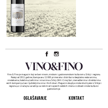
Vino & Fino je magazin koji se bavi vinom, vinskom i gastronomskom kulturom u Srbiji i regionu.
Postoji od 2011. godine, štampa se u 11 000 primeraka i distribuira besplatno restoranima,
vinotekama, hotelima, kafićima i vinarima u Srbiji, BiH i Crnoj Gori, menadžerima i direktorima
većih kompanija, kao i ljubiteljima vina i finih stvari. Magazin okuplja vinske stručnjake iz Srbije i
regiona, uz značajnu saradnju sa nekim od najvećih svetskih imena iz oblasti vinske kulture i
gastronomije.
OGLAŠAVANJE
KONTAKT