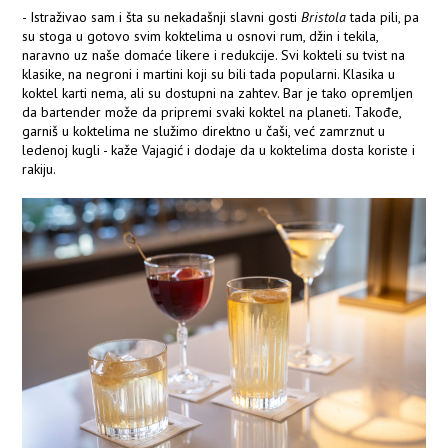
- Istraživao sam i šta su nekadašnji slavni gosti
Bristola
tada pili, pa
su stoga u gotovo svim koktelima u osnovi rum, džin i tekila,
naravno uz naše domaće likere i redukcije. Svi kokteli su tvist na
klasike, na negroni i martini koji su bili tada popularni. Klasika u
koktel karti nema, ali su dostupni na zahtev. Bar je tako opremljen
da bartender može da pripremi svaki koktel na planeti. Takođe,
garniš u koktelima ne služimo direktno u čaši, već zamrznut u
ledenoj kugli - kaže Vajagić i dodaje da u koktelima dosta koriste i
rakiju.