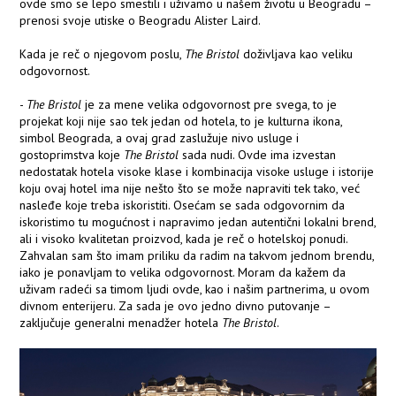
ovde smo se lepo smestili i uživamo u našem životu u Beogradu –
prenosi svoje utiske o Beogradu Alister Laird.
Kada je reč o njegovom poslu,
The Bristol
doživljava kao veliku
odgovornost.
-
The Bristol
je za mene velika odgovornost pre svega, to je
projekat koji nije sao tek jedan od hotela, to je kulturna ikona,
simbol Beograda, a ovaj grad zaslužuje nivo usluge i
gostoprimstva koje
The Bristol
sada nudi. Ovde ima izvestan
nedostatak hotela visoke klase i kombinacija visoke usluge i istorije
koju ovaj hotel ima nije nešto što se može napraviti tek tako, već
nasleđe koje treba iskoristiti. Osećam se sada odgovornim da
iskoristimo tu mogućnost i napravimo jedan autentični lokalni brend,
ali i visoko kvalitetan proizvod, kada je reč o hotelskoj ponudi.
Zahvalan sam što imam priliku da radim na takvom jednom brendu,
iako je ponavljam to velika odgovornost. Moram da kažem da
uživam radeći sa timom ljudi ovde, kao i našim partnerima, u ovom
divnom enterijeru. Za sada je ovo jedno divno putovanje –
zaključuje generalni menadžer hotela
The Bristol
.