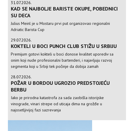
31.07.2026.
KAD SE NAJBOLJE BARISTE OKUPE, POBEDNICI
SU DECA
Julius Meinl je u Mostaru prvi put organizovao regionalni
Adriatic Barista Cup
29.07.2026.
KOKTELI U BOCI PUNCH CLUB STIŽU U SRBIJU
Premijum gotovi kokteli u boci donose kvalitet uporediv sa
onim koji nude profesionalni bartenderi, i najavljuju razvoj
segmenta koji u Srbiji tek počinje da dobija zamah
28.07.2026.
POŽAR U BORDOU UGROZIO PREDSTOJEĆU
BERBU
Iako je prirodna katastrofa za sada zaobišla istorijske
vinograde, vinari strepe od uticaja dima na grožđe u
najosetljivijoj fazi sazrevanja