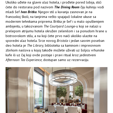
Ukoliko uđete na glavni ulaz hotela, i prođete pored lobija, stići
ćete do restorana pod nazivom
The Dining Room
čiju kuhinju vodi
mladi šef
Ivan Britka
. Njegov stil u kuvanju zasnovan je na
francuskoj školi, na tanjirima vešto spajajući lokalne ukuse sa
modernim tehnikama priprema. Britka je šef i u malo opuštenijem
ambijentu, u takozvanom
The Courtyard Lounge
-u koji se nalazi u
prelepom atrijumu hotela okružen zelenilom i sa ponudom hrane u
bistroovskom stilu, a na koji ćete prvo naići ukoliko ulazite na
sporedni ulaz hotela. Srce novog
Bristola
i jedan sasvim poseban
deo hotela je
The Library
, biblioteka sa kaminom i impresivnom
zbirkom naslova u kojoj takođe možete uživati uz šoljicu vrhunske
kafe ili uz čaj koji ovde postaje i pravi ritual kroz jedinstveni
Afternoon Tea Experience,
dostupan samo uz rezervaciju.