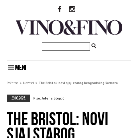
MENI
Početna
»
Novosti
»
The Bristol: novi sjaj starog beogradskog šarmera
29.03.2025.
Piše: Jelena Stojčić
THE BRISTOL: NOVI
SJAJ STAROG