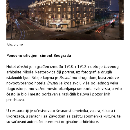
foto: promo
Ponovno oživljeni simbol Beograda
Hotel
Bristol
je izgrađen između 1910. i 1912. i delo je čuvenog
arhitekte Nikole Nestorovića čiji portret, uz fotografije drugih
istaknutih ljudi Srbije kojima je
Bristol
bio drugi dom, krasi zidove
novootvorenog hotela.
Bristol
je kroz svoju više od jednog veka
dugu istoriju bio važno mesto okupljanja umetnika svih vrsta, a vrlo
često je bio i mesto održavanja različitih balova i pozorišnih
predstava.
U restauraciji je učestvovalo šesnaest umetnika, vajara, slikara i
likorezaca, u saradnji sa Zavodom za zaštitu spomenika kulture, te
su sačuvani autentični elementi originalne arhitekture.