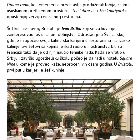
Dining room
, koji enterijerski predstavlja produžetak lobija, zatim u
ušuškanom prefinjenom prostoru -
The Library
i u
The Courtyard
-u
opuštenijoj verziji centralnog restorana.
Šef kuhinje novog Bristola je
Ivan Britka
koji se za kuvanje
zainteresovao još u ranom detinjstvu. Odrastao je u Švajcarskoj
gde je i započeo svoju kulinarsku karijeru u restoranima francuske
kuhinje. Svi šefovi sa kojima je ikad radio u inostranstvu bili su
Francuzi tako da je od njih naučio tehnike rada. Kada se vratio u
Srbiju i završio ugostiteljsku školu počeo je da radi u hotelu
Square
Nine
u kome je proveo, kaže, neprocenjivih osam godina. U
Bristolu
,
prvi put u karijeri je šef kuhinje.