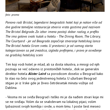
foto: promo
Ponovo radi Bristol, legendarni beogradski hotel koji je nakon više od
dve godine temeljne restauracije otvorio vrata gostima pod nazivom
The Bristol Belgrade. Za izbor imena postoji dobar razlog, a prefiks
The ima gotovo svaki kutak u hotelu - The Dining Room, The Library,
The Courtyard - jer od Beograda započinje stvaranje hotelskog lanca
The Bristol hotela širom sveta. U prestonici je od samog starta
kategorizovan sa pet zvezdica, izgleda prefinjeno, i pravo je osveženje
na gradskoj hotelskoj sceni
Tim koji vodi hotel je mlad, ali sa dosta iskustva, a mnogi od njih
poznaju se već odavno iz prestoničkih hotela
,
dok se generalni
direktor hotela
Alister Laird
sa porodicom doselio u Beograd kako
bi stao na čelo ovog jedinstvenog hotela. U užurbani Beograd
stigao je iz Irske gde je živeo četrdesetak minuta vožnje od
Dablina.
- Veoma mi se sviđa Beograd i teško mi je da nađem stvari koje mi
se ne sviđaju. Volim da se snabdevam na lokalnoj pijaci, volim
ljubaznost svojih komšija i ovde, u mom timu. I posle šest meseci