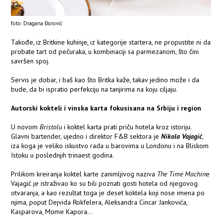
foto: Dragana Đorović
Takođe, iz Britkine kuhinje, iz kategorije startera, ne propustite ni da
probate tart od pečuraka, u kombinaciji sa parmezanom, što čini
savršen spoj.
Servis je dobar, i baš kao što Britka kaže, takav jedino može i da
bude, da bi ispratio perfekciju na tanjirima na koju ciljaju.
Autorski kokteli i vinska karta fokusisana na Srbiju i region
U novom
Bristolu
i koktel karta prati priču hotela kroz istoriju.
Glavni bartender, ujedno i direktor F&B sektora je
Nikola Vajagić
,
iza koga je veliko iskustvo rada u barovima u Londonu i na Bliskom
Istoku u poslednjih trinaest godina.
Prilikom kreiranja koktel karte zanimljivog naziva
The Time Machin
e
Vajagić je istraživao ko su bili poznati gosti hotela od njegovog
otvaranja, a kao rezultat toga je deset koktela koji nose imena po
njima, poput Dejvida Rokfelera, Aleksandra Cincar Jankovića,
Kasparova, Mome Kapora…