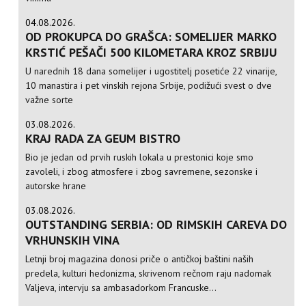
04.08.2026.
OD PROKUPCA DO GRAŠCA: SOMELIJER MARKO
KRSTIĆ PEŠAČI 500 KILOMETARA KROZ SRBIJU
U narednih 18 dana somelijer i ugostitelj posetiće 22 vinarije,
10 manastira i pet vinskih rejona Srbije, podižući svest o dve
važne sorte
03.08.2026.
KRAJ RADA ZA GEUM BISTRO
Bio je jedan od prvih ruskih lokala u prestonici koje smo
zavoleli, i zbog atmosfere i zbog savremene, sezonske i
autorske hrane
03.08.2026.
OUTSTANDING SERBIA: OD RIMSKIH CAREVA DO
VRHUNSKIH VINA
Letnji broj magazina donosi priče o antičkoj baštini naših
predela, kulturi hedonizma, skrivenom rečnom raju nadomak
Valjeva, intervju sa ambasadorkom Francuske...