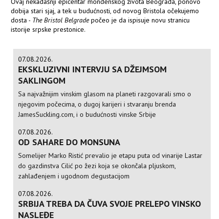
Ovaj nekadašnji epicentar mondenskog života Beograda, ponovo
dobija stari sjaj, a tek u budućnosti, od novog Bristola očekujemo
dosta -
The Bristol Belgrade
počeo je da ispisuje novu stranicu
istorije srpske prestonice.
07.08.2026.
EKSKLUZIVNI INTERVJU SA DŽEJMSOM
SAKLINGOM
Sa najvažnijim vinskim glasom na planeti razgovarali smo o
njegovim počecima, o dugoj karijeri i stvaranju brenda
JamesSuckling.com, i o budućnosti vinske Srbije
07.08.2026.
OD SAHARE DO MONSUNA
Somelijer Marko Ristić prevalio je etapu puta od vinarije Lastar
do gazdinstva Cilić po žezi koja se okončala pljuskom,
zahlađenjem i ugodnom degustacijom
07.08.2026.
SRBIJA TREBA DA ČUVA SVOJE PRELEPO VINSKO
NASLEĐE