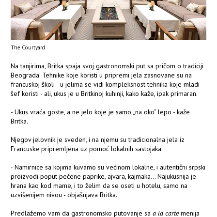
The Courtyard
Na tanjirima, Britka spaja svoj gastronomski put sa pričom o tradiciji
Beograda. Tehnike koje koristi u pripremi jela zasnovane su na
francuskoj školi - u jelima se vidi kompleksnost tehnika koje mladi
šef koristi - ali, ukus je u Britkinoj kuhinji, kako kaže, ipak primaran.
- Ukus vraća goste, a ne jelo koje je samo „na oko” lepo - kaže
Britka.
Njegov jelovnik je sveden, i na njemu su tradicionalna jela iz
Francuske pripremljena uz pomoć lokalnih sastojaka.
- Namirnice sa kojima kuvamo su većinom lokalne, i autentični srpski
proizvodi poput pečene paprike, ajvara, kajmaka… Najukusnija je
hrana kao kod mame, i to želim da se oseti u hotelu, samo na
uzvišenijem nivou - objašnjava Britka.
Predlažemo vam da gastronomsko putovanje sa
a la carte
menija