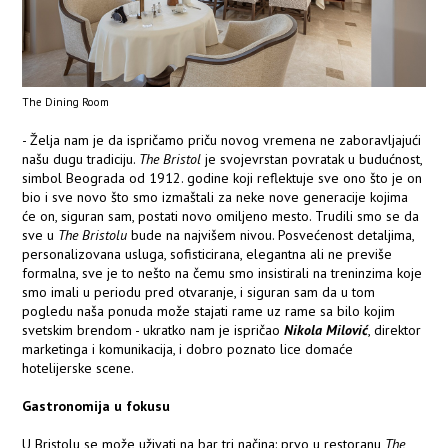
The Dining Room
- Želja nam je da ispričamo priču novog vremena ne zaboravljajući
našu dugu tradiciju.
The Bristol
je svojevrstan povratak u budućnost,
simbol Beograda od 1912. godine koji reflektuje sve ono što je on
bio i sve novo što smo izmaštali za neke nove generacije kojima
će on, siguran sam, postati novo omiljeno mesto. Trudili smo se da
sve u
The Bristolu
bude na najvišem nivou. Posvećenost detaljima,
personalizovana usluga, sofisticirana, elegantna ali ne previše
formalna, sve je to nešto na čemu smo insistirali na treninzima koje
smo imali u periodu pred otvaranje, i siguran sam da u tom
pogledu naša ponuda može stajati rame uz rame sa bilo kojim
svetskim brendom - ukratko nam je ispričao
Nikola Milović
, direktor
marketinga i komunikacija, i dobro poznato lice domaće
hotelijerske scene.
Gastronomija u fokusu
U Bristolu se može uživati na bar tri načina: prvo u restoranu
The