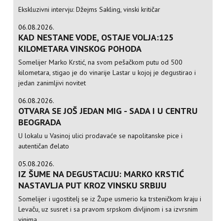
Ekskluzivni intervju: Džejms Sakling, vinski kritičar
06.08.2026.
KAD NESTANE VODE, OSTAJE VOLJA:125
KILOMETARA VINSKOG POHODA
Somelijer Marko Krstić, na svom pešačkom putu od 500
kilometara, stigao je do vinarije Lastar u kojoj je degustirao i
jedan zanimljivi novitet
06.08.2026.
OTVARA SE JOŠ JEDAN MIG - SADA I U CENTRU
BEOGRADA
U lokalu u Vasinoj ulici prodavaće se napolitanske pice i
autentičan đelato
05.08.2026.
IZ ŠUME NA DEGUSTACIJU: MARKO KRSTIĆ
NASTAVLJA PUT KROZ VINSKU SRBIJU
Somelijer i ugostitelj se iz Župe usmerio ka trsteničkom kraju i
Levaču, uz susret i sa pravom srpskom divljinom i sa izvrsnim
vinima