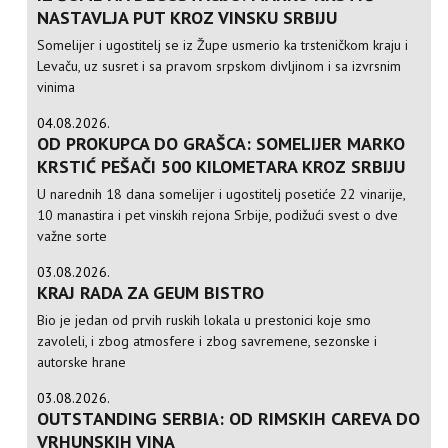
NASTAVLJA PUT KROZ VINSKU SRBIJU
Somelijer i ugostitelj se iz Župe usmerio ka trsteničkom kraju i
Levaču, uz susret i sa pravom srpskom divljinom i sa izvrsnim
vinima
04.08.2026.
OD PROKUPCA DO GRAŠCA: SOMELIJER MARKO
KRSTIĆ PEŠAČI 500 KILOMETARA KROZ SRBIJU
U narednih 18 dana somelijer i ugostitelj posetiće 22 vinarije,
10 manastira i pet vinskih rejona Srbije, podižući svest o dve
važne sorte
03.08.2026.
KRAJ RADA ZA GEUM BISTRO
Bio je jedan od prvih ruskih lokala u prestonici koje smo
zavoleli, i zbog atmosfere i zbog savremene, sezonske i
autorske hrane
03.08.2026.
OUTSTANDING SERBIA: OD RIMSKIH CAREVA DO
VRHUNSKIH VINA