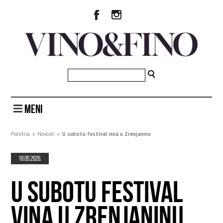
MENI
Početna
»
Novosti
»
U subotu festival vina u Zrenjaninu
18.05.2026.
U SUBOTU FESTIVAL
VINA U ZRENJANINU