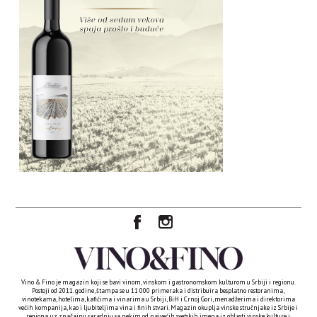
Vino & Fino je magazin koji se bavi vinom, vinskom i gastronomskom kulturom u Srbiji i regionu.
Postoji od 2011. godine, štampa se u 11 000 primeraka i distribuira besplatno restoranima,
vinotekama, hotelima, kafićima i vinarima u Srbiji, BiH i Crnoj Gori, menadžerima i direktorima
većih kompanija, kao i ljubiteljima vina i finih stvari. Magazin okuplja vinske stručnjake iz Srbije i
regiona, uz značajnu saradnju sa nekim od najvećih svetskih imena iz oblasti vinske kulture i