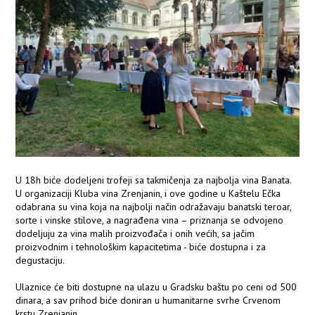
U 18h biće dodeljeni trofeji sa takmičenja za najbolja vina Banata.
U organizaciji Kluba vina Zrenjanin, i ove godine u Kaštelu Ečka
odabrana su vina koja na najbolji način odražavaju banatski teroar,
sorte i vinske stilove, a nagrađena vina – priznanja se odvojeno
dodeljuju za vina malih proizvođača i onih većih, sa jačim
proizvodnim i tehnološkim kapacitetima - biće dostupna i za
degustaciju.
Ulaznice će biti dostupne na ulazu u Gradsku baštu po ceni od 500
dinara, a sav prihod biće doniran u humanitarne svrhe Crvenom
krstu Zrenjanin.