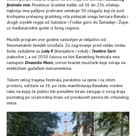
festivala vina
. Posetioce Gradske bašte, od 16 do 22h, očekuju
najbolja vina pažljivo probrane selekcije 50 izlagača, koji će pod
krošnjama prelepog gradskog vrta pokazati snagu teroara Banata i
drugih srpskih regija od Subotice i Fruške gore do Šumadije i Župe,
uz međunarodne goste iz šireg regiona.
Muzički program ove godine sastavljen je isključivo od
fenomenalnih ženskih izvođača. Za zagrevanje pred veliku vinsku
žurku zadužene su
Lady K
(klavijature i vokal) i
Teodora Sarić
(saksofon ), a od 20:30 časova na bini Banatskog festivala vina
nastupiće
Dinamika Music
, izvrsni kvartet muzičarki koje sviraju na
električnim gudačkim instrumentima.
Tokom celog trajanja festivala, paralelno sa njime i na istom
prostoru, održaće se 26. po redu manifestacija Banatske vredne
ruke, na kojoj će publici biti ponuđeni birani zalogaji iz ovog kraja
poznatog po izvanrednoj hrani, od preukusnih peciva do vrhunskog
mesa.