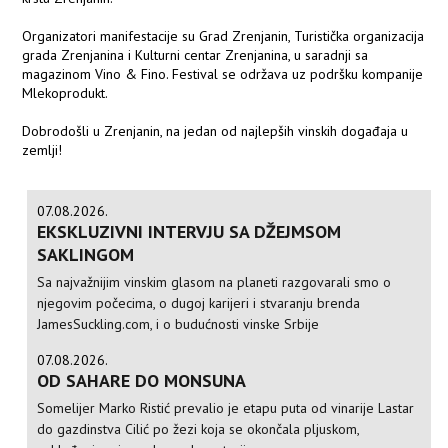
Organizatori manifestacije su Grad Zrenjanin, Turistička organizacija
grada Zrenjanina i Kulturni centar Zrenjanina, u saradnji sa
magazinom Vino & Fino. Festival se održava uz podršku kompanije
Mlekoprodukt.
Dobrodošli u Zrenjanin, na jedan od najlepših vinskih događaja u
zemlji!
07.08.2026.
EKSKLUZIVNI INTERVJU SA DŽEJMSOM
SAKLINGOM
Sa najvažnijim vinskim glasom na planeti razgovarali smo o
njegovim počecima, o dugoj karijeri i stvaranju brenda
JamesSuckling.com, i o budućnosti vinske Srbije
07.08.2026.
OD SAHARE DO MONSUNA
Somelijer Marko Ristić prevalio je etapu puta od vinarije Lastar
do gazdinstva Cilić po žezi koja se okončala pljuskom,