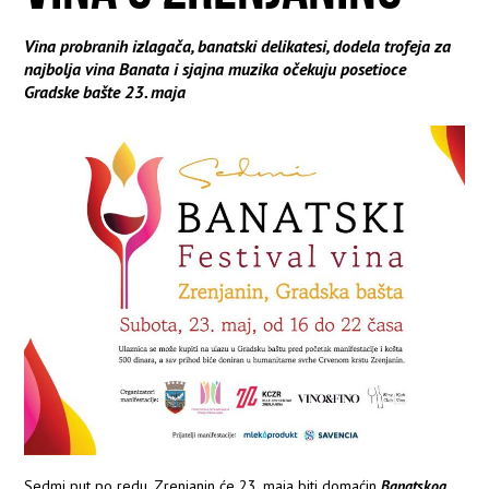
Vina probranih izlagača, banatski delikatesi, dodela trofeja za
najbolja vina Banata i sjajna muzika očekuju posetioce
Gradske bašte 23. maja
Sedmi put po redu, Zrenjanin će 23. maja biti domaćin
Banatskog