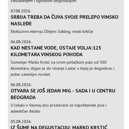
zahlađenjem i ugodnom degustacijom
07.08.2026.
SRBIJA TREBA DA ČUVA SVOJE PRELEPO VINSKO
NASLEĐE
Ekskluzivni intervju: Džejms Sakling, vinski kritičar
06.08.2026.
KAD NESTANE VODE, OSTAJE VOLJA:125
KILOMETARA VINSKOG POHODA
Somelijer Marko Krstić, na svom pešačkom putu od 500
kilometara, stigao je do vinarije Lastar u kojoj je degustirao i
jedan zanimljivi novitet
06.08.2026.
OTVARA SE JOŠ JEDAN MIG - SADA I U CENTRU
BEOGRADA
U lokalu u Vasinoj ulici prodavaće se napolitanske pice i
autentičan đelato
05.08.2026.
IZ ŠUME NA DEGUSTACIJU: MARKO KRSTIĆ