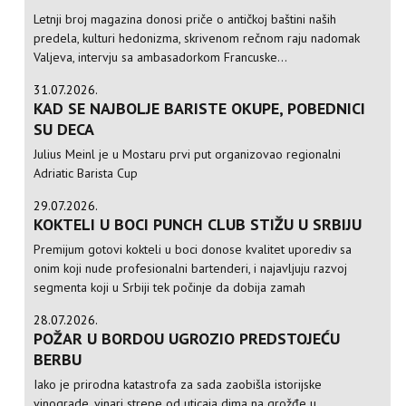
Letnji broj magazina donosi priče o antičkoj baštini naših
predela, kulturi hedonizma, skrivenom rečnom raju nadomak
Valjeva, intervju sa ambasadorkom Francuske...
31.07.2026.
KAD SE NAJBOLJE BARISTE OKUPE, POBEDNICI
SU DECA
Julius Meinl je u Mostaru prvi put organizovao regionalni
Adriatic Barista Cup
29.07.2026.
KOKTELI U BOCI PUNCH CLUB STIŽU U SRBIJU
Premijum gotovi kokteli u boci donose kvalitet uporediv sa
onim koji nude profesionalni bartenderi, i najavljuju razvoj
segmenta koji u Srbiji tek počinje da dobija zamah
28.07.2026.
POŽAR U BORDOU UGROZIO PREDSTOJEĆU
BERBU
Iako je prirodna katastrofa za sada zaobišla istorijske
vinograde, vinari strepe od uticaja dima na grožđe u