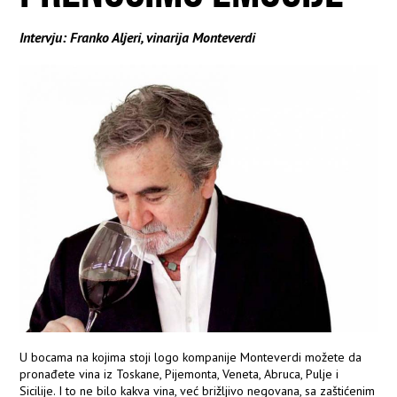
Intervju: Franko Aljeri, vinarija Monteverdi
U bocama na kojima stoji logo kompanije Monteverdi možete da
pronađete vina iz Toskane, Pijemonta, Veneta, Abruca, Pulje i
Sicilije. I to ne bilo kakva vina, već brižljivo negovana, sa zaštićenim