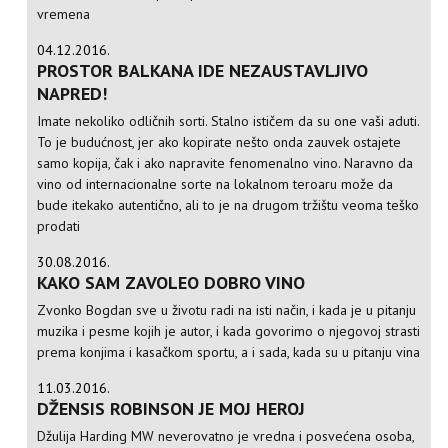
vremena
04.12.2016.
PROSTOR BALKANA IDE NEZAUSTAVLJIVO
NAPRED!
Imate nekoliko odličnih sorti. Stalno ističem da su one vaši aduti.
To je budućnost, jer ako kopirate nešto onda zauvek ostajete
samo kopija, čak i ako napravite fenomenalno vino. Naravno da
vino od internacionalne sorte na lokalnom teroaru može da
bude itekako autentično, ali to je na drugom tržištu veoma teško
prodati
30.08.2016.
KAKO SAM ZAVOLEO DOBRO VINO
Zvonko Bogdan sve u životu radi na isti način, i kada je u pitanju
muzika i pesme kojih je autor, i kada govorimo o njegovoj strasti
prema konjima i kasačkom sportu, a i sada, kada su u pitanju vina
11.03.2016.
DŽENSIS ROBINSON JE MOJ HEROJ
Džulija Harding MW neverovatno je vredna i posvećena osoba,