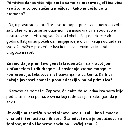
Primitivo danas više nije sorta samo za masovna, jeftina vina,
kao što je to bio slučaj u prošlosti. Kako je došlo do tih
promena?
- Da, u pravu ste! U prošlosti, sorte poput primitiva ili nero d avole
sa Sicilije koristile su se uglavnom za masovna vina zbog svoje
ekstraktivnosti i visokog sadržaja alkohola. Ali, pre tridesetak
godina, Italijani su počeli da menjaju ideje o vinifikaciji i od tada se
sve više pažnje posvećuje kvalitetu i kvalitetnim vinima od tih
dragocenih sorti.
Znamo da je primitivo genetski identičan sa kratošijom,
zinfandelom i tribidragom. U poslednje vreme mnogo je
konferencija, tekstova i istraživanja na tu temu. Da li ta
pažnja javnosti pomaže popularizaciji vina od primitiva?
- Naravno da pomaže. Zapravo, činjenica da se jedna ista sorta krije
pod ta tri imena pomaže svima koji rade sa njom, kako god da je
zovu.
Uz obilje autentičnih sorti vinove loze, u Italiji ima i mnogo
vina od internacionalnih sorti. Šta mislite da je budućnost za
šardone, merlo i kaberne sovinjon u vašoj zemlji?