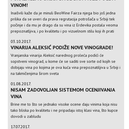
VINOM!
Inaišvili kaže da je minuli BeoWine Fairza njega bio još jedna
prilika da se uveri da prava regrutacija potrošača u Srbiji tek
počinje i da mu je drago da su vina iz Erdevika postala veoma
prepoznatljiva, i po kvalitetu i po vizuelnom stilu koji ih prati
03.10.2017.
VINARIJA ALEKSIĆ PODIŽE NOVE VINOGRADE!
Vranjanska vinarija Aleksić narednog proleća podići će
sopstveni vinograd, u kome će se saditi sve sorte od kojih se
dobijaju vina po kojima je ova kuća vina prepoznatiljiva u Srbiji i
na takmičenjima širom sveta
01.08.2017.
NISAM ZADOVOLJAN SISTEMOM OCENJIVANJA
VINA
Brine me to što se jednako visoke ocene daju vinima koja nisu
tako bliska po kvalitetu i ne pripadaju istoj klasi vina, što kupce
dovodi u zabludu
17.07.2017.