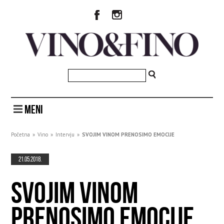
MENI
Početna
»
Vino
»
Intervju
»
SVOJIM VINOM PRENOSIMO EMOCIJE
21.05.2018.
SVOJIM VINOM
PRENOSIMO EMOCIJE