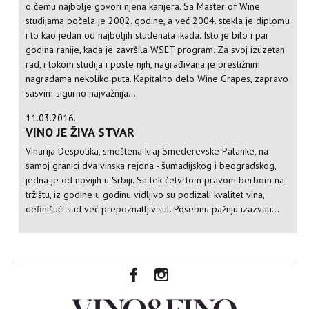
o čemu najbolje govori njena karijera. Sa Master of Wine
studijama počela je 2002. godine, a već 2004. stekla je diplomu
i to kao jedan od najboljih studenata ikada. Isto je bilo i par
godina ranije, kada je završila WSET program. Za svoj izuzetan
rad, i tokom studija i posle njih, nagrađivana je prestižnim
nagradama nekoliko puta. Kapitalno delo Wine Grapes, zapravo
sasvim sigurno najvažnija...
11.03.2016.
VINO JE ŽIVA STVAR
Vinarija Despotika, smeštena kraj Smederevske Palanke, na
samoj granici dva vinska rejona - šumadijskog i beogradskog,
jedna je od novijih u Srbiji. Sa tek četvrtom pravom berbom na
tržištu, iz godine u godinu vidljivo su podizali kvalitet vina,
definišući sad već prepoznatljiv stil. Posebnu pažnju izazvali...