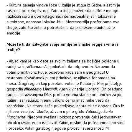
- Kultura gajenja vinove loze u Italiju je stigla iz Grčke, a zatim je
raširena po celoj Evropi. Zato u Italiji možete da nađete mnogo
različitih sorti u obe kategorije: internacionalne, ali i takozvane
autohtone, odnosno lokalne. Mi u Monteverdiju preferiramo ove
druge, zato što želimo potrošačima da prenesemo autentične
emocije.
Možete li da izdvojite svoje omiljene vinske regije i vina iz
Italije?
- Ah, to vam je kao dete sa svojim željama za božićne poklone u
radnji sa igračkama... Ali, pokušaću da odgovorim. Naravno da
volim primitivo iz Pulje, posebno kada sam u Beogradu! U
restoranu Kovač uvek pijem primitivo uz njihova fenomenalna
mesa. Drugi region koji posebno volim je Kalabrija. Moj prijatelj je
gospodin
Nikodemo Librandi
, vlasnik vinarije Librandi. On predano
radi na istraživanjima DNK profila veoma starih sorti tipičnih za jug
Italije i zahvaljujući njemu uskoro ćemo imati neke vesti da
saopštimo! Na stranu naše prijateljstvo, zaista mi se dopada Ćiro iz
njihove vinarije. Takođe, uživam u pino griđu
Valdadige Santa
Margherita
! Njegova svežina i pitkost pretvaraju čak i jednostavan
obrok u izvanredno iskustvo! Zatim, mislim da je fenomenalno vino
i proseko. Volim ga zbog njegove pitkosti i svestranosti. Mi