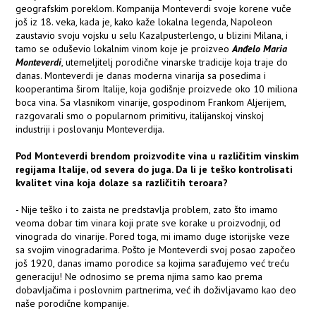
geografskim poreklom. Kompanija Monteverdi svoje korene vuče
još iz 18. veka, kada je, kako kaže lokalna legenda, Napoleon
zaustavio svoju vojsku u selu Kazalpusterlengo, u blizini Milana, i
tamo se oduševio lokalnim vinom koje je proizveo
Anđelo Maria
Monteverdi
, utemeljitelj porodične vinarske tradicije koja traje do
danas. Monteverdi je danas moderna vinarija sa posedima i
kooperantima širom Italije, koja godišnje proizvede oko 10 miliona
boca vina. Sa vlasnikom vinarije, gospodinom Frankom Aljerijem,
razgovarali smo o popularnom primitivu, italijanskoj vinskoj
industriji i poslovanju Monteverdija.
Pod Monteverdi brendom proizvodite vina u različitim vinskim
regijama Italije, od severa do juga. Da li je teško kontrolisati
kvalitet vina koja dolaze sa različitih teroara?
- Nije teško i to zaista ne predstavlja problem, zato što imamo
veoma dobar tim vinara koji prate sve korake u proizvodnji, od
vinograda do vinarije. Pored toga, mi imamo duge istorijske veze
sa svojim vinogradarima. Pošto je Monteverdi svoj posao započeo
još 1920, danas imamo porodice sa kojima sarađujemo već treću
generaciju! Ne odnosimo se prema njima samo kao prema
dobavljačima i poslovnim partnerima, već ih doživljavamo kao deo
naše porodične kompanije.