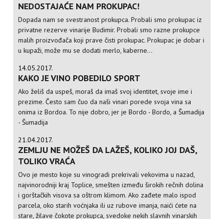
NEDOSTAJAĆE NAM PROKUPAC!
Dopada nam se svestranost prokupca. Probali smo prokupac iz
privatne rezerve vinarije Budimir. Probali smo razne prokupce
malih proizvođača koji prave čisti prokupac. Prokupac je dobar i
u kupaži, može mu se dodati merlo, kaberne...
14.05.2017.
KAKO JE VINO POBEDILO SPORT
Ako želiš da uspeš, moraš da imaš svoj identitet, svoje ime i
prezime. Često sam čuo da naši vinari porede svoja vina sa
onima iz Bordoa. To nije dobro, jer je Bordo - Bordo, a Šumadija
- Šumadija
21.04.2017.
ZEMLJU NE MOŽEŠ DA LAŽEŠ, KOLIKO JOJ DAŠ,
TOLIKO VRAĆA
Ovo je mesto koje su vinogradi prekrivali vekovima u nazad,
najvinorodniji kraj Toplice, smešten između širokih rečnih dolina
i gorštačkih visova sa oštrom klimom. Ako zađete malo ispod
parcela, oko starih voćnjaka ili uz rubove imanja, naići ćete na
stare, žilave čokote prokupca, svedoke nekih slavnih vinarskih