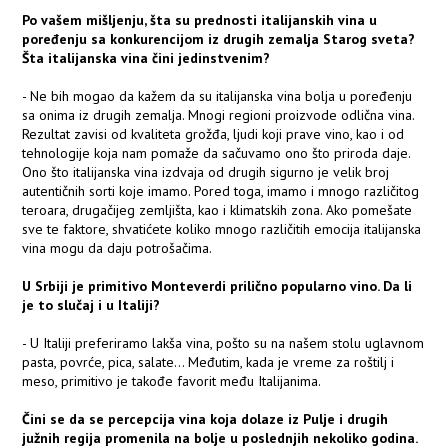
Po vašem mišljenju, šta su prednosti italijanskih vina u
poređenju sa konkurencijom iz drugih zemalja Starog sveta?
Šta italijanska vina čini jedinstvenim?
- Ne bih mogao da kažem da su italijanska vina bolja u poređenju
sa onima iz drugih zemalja. Mnogi regioni proizvode odlična vina.
Rezultat zavisi od kvaliteta grožđa, ljudi koji prave vino, kao i od
tehnologije koja nam pomaže da sačuvamo ono što priroda daje.
Ono što italijanska vina izdvaja od drugih sigurno je velik broj
autentičnih sorti koje imamo. Pored toga, imamo i mnogo različitog
teroara, drugačijeg zemljišta, kao i klimatskih zona. Ako pomešate
sve te faktore, shvatićete koliko mnogo različitih emocija italijanska
vina mogu da daju potrošačima.
U Srbiji je primitivo Monteverdi prilično popularno vino. Da li
je to slučaj i u Italiji?
- U Italiji preferiramo lakša vina, pošto su na našem stolu uglavnom
pasta, povrće, pica, salate... Međutim, kada je vreme za roštilj i
meso, primitivo je takođe favorit među Italijanima.
Čini se da se percepcija vina koja dolaze iz Pulje i drugih
južnih regija promenila na bolje u poslednjih nekoliko godina.