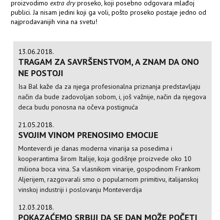
proizvodimo
extra dry
proseko, koji posebno odgovara mlađoj
publici. Ja nisam jedini koji ga voli, pošto proseko postaje jedno od
najprodavanijih vina na svetu!
13.06.2018.
TRAGAM ZA SAVRŠENSTVOM, A ZNAM DA ONO
NE POSTOJI
Isa Bal kaže da za njega profesionalna priznanja predstavljaju
način da bude zadovoljan sobom, i, još važnije, način da njegova
deca budu ponosna na očeva postignuća
21.05.2018.
SVOJIM VINOM PRENOSIMO EMOCIJE
Monteverdi je danas moderna vinarija sa posedima i
kooperantima širom Italije, koja godišnje proizvede oko 10
miliona boca vina. Sa vlasnikom vinarije, gospodinom Frankom
Aljerijem, razgovarali smo o popularnom primitivu, italijanskoj
vinskoj industriji i poslovanju Monteverdija
12.03.2018.
POKAZAĆEMO SRBIJI DA SE DAN MOŽE POČETI