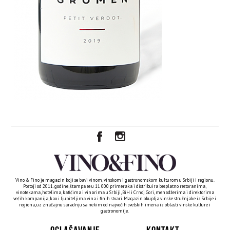
Vino & Fino je magazin koji se bavi vinom, vinskom i gastronomskom kulturom u Srbiji i regionu.
Postoji od 2011. godine, štampa se u 11 000 primeraka i distribuira besplatno restoranima,
vinotekama, hotelima, kafićima i vinarima u Srbiji, BiH i Crnoj Gori, menadžerima i direktorima
većih kompanija, kao i ljubiteljima vina i finih stvari. Magazin okuplja vinske stručnjake iz Srbije i
regiona, uz značajnu saradnju sa nekim od najvećih svetskih imena iz oblasti vinske kulture i
gastronomije.