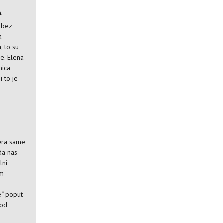
A
i bez
a
, to su
je. Elena
nica
i to je
era same
 da nas
lni
om
e“ poput
 od