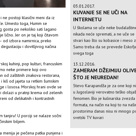
03.01.2017.
KUVANJE SE NE UČI NA
ne postoji klasični meni da iz
INTERNETU
eče. Umesto toga, Humm se
U školama se uče neke budalaštine
og gosta po nekoliko sati lagano
nikada neće spremati, a ne uče s
 lično. Jer on je taj koji čitavom
stvari kao što su kobasice i meso 
– od izbora namirnica, preko
egustaciju i dovitljivog načina
Samo treba da se prevede Eskofj
svega toga
j kuhinji, pop kulturi, francuskim
13.12.2016.
samo neke primere koji ovo
ZAMERAM DŽEJMIJU OLIV
n od zaštitnih znakova restorana,
ŠTO JE NEUREDAN!
 i kiš od jajeta sa retkim šumskim
Stevo Karapandža je za one koji n
e i lososa. Morskoj hrani ovde se
u Jugoslaviji verovatno teško objaš
, i dolazi u pratnji krema od zelenih
reni od delikatnih i kontrastnih
fenomen. Bio je kulinarska zvezda
formata, na način na koji to na naš
prostorima danas nisu ni mnogo po
m tanjiru! U porciji se nalaze sočni
svetski TV kuvari
činskim biljem.
da menija je pečena patka punjena i