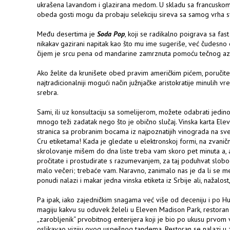
ukrašena lavandom i glazirana medom. U skladu sa francuskom k
obeda gosti mogu da probaju selekciju sireva sa samog vrha 
Među desertima je
Soda Pop
, koji se radikalno poigrava sa fas
nikakav gazirani napitak kao što mu ime sugeriše, već čudesno
čijem je srcu pena od mandarine zamrznuta pomoću tečnog az
Ako želite da krunišete obed pravim američkim pićem, poručite
najtradicionalniji mogući način južnjačke aristokratije minulih v
srebra.
Sami, ili uz konsultaciju sa somelijerom, možete odabrati jedin
mnogo teži zadatak nego što je obično slučaj. Vinska karta El
stranica sa probranim bocama iz najpoznatijih vinograda na sv
Cru etiketama! Kada je gledate u elektronskoj formi, na zvani
skrolovanje mišem do dna liste treba vam skoro pet minuta a,
pročitate i prostudirate s razumevanjem, za taj poduhvat slobo
malo večeri; trebaće vam. Naravno, zanimalo nas je da li se m
ponudi nalazi i makar jedna vinska etiketa iz Srbije ali, nažalost,
Pa ipak, iako zajedničkim snagama već više od deceniju i po H
magiju kakvu su oduvek želeli u Eleven Madison Park, restoran
„zarobljenik“ prvobitnog enterijera koji je bio po ukusu prvom v
oslikavao viziju ovog uspešnog tandema. Restoran se nalazi u 