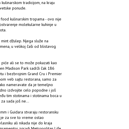
ulinarskom tradicijom, na kraju
svetske ponude.
t food kulinarskim tropama - ovo nije
 ostvarenje molekularne kuhinje u
ota.
 mint džulep. Njega služe na
remena, u velikoj čaši od blistavog
o piće ali se to može pokazati kao
even Madison Park sadrži čak 186
etu i bezbrojnim Grand Cru i Premier
čnom veb sajtu restorana, samo za
 ako nameravate da je temeljno
dno izdvojite celo popodne i još
eđu tim stotinama i stotinama boca u
 za sada još ne...
umm i Guidara stvaraju restoransku
 je za sve to vreme ostao
lasniku ali nikada nije do kraja
znamenitoj zgradi Metropolitan Life