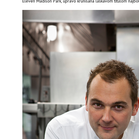
Eleven Madison Park, upravo krunisana laskavom titulom najbol