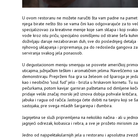
U ovom restoranu ne možete naručiti šta vam padne na pamet i 
njega birate nešto što se vama čini kao odgovarajuće za to v
specijalizovao za kreativne menije koje sam sklapa i koji svak
vode kroz istu priču, specijalno osmišljenu od strane šefa kuhinje
doživljaju daruje nezaboravan duh, sve do poslednjeg detalja 
njihovog uklapanja i pripremanja, pa do redosleda gangova za d
serviranja svakog jela ponaosob.
U degustacionom meniju smenjuju se posvete američkoj primorsko
uticajima, južnjačkim teškim i aromatičnim jelima. Navešćemo 
demonstriraju. Preprženi foa gra sa želeom od šparoga je jeda
kao i neobično "soul fud" jelo - brizla u hrskavom kornetu. Tu su
pečurkama, potom kavijar garniran paštetama od dimljene kečig
pridaje veliki značaj: morski jež iznova dobija pohvale kritičara
jabuka i ragua od račića. Jastoga ćete dobiti na tanjiru koji se ša
sastojaka, pre svega mladih šargarepa i đumbira.
Jagnjetina se služi pripremljena na nekoliko načina - ali u jedno
jagnjeći odrezak, kobasica i rebra, a sve je prožeto mirisnim za
Jedno od najspektakularnijih jela u restoranu i apsolutna zvez