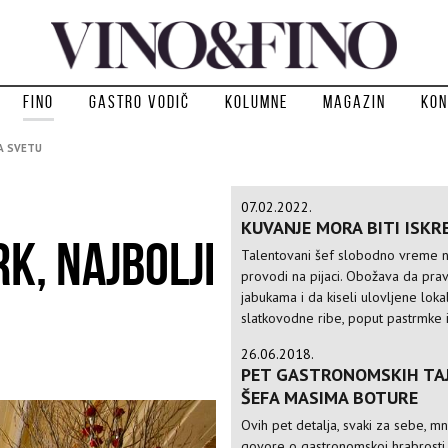
Fino
Gastro vodič
Kolumne
Magazin
Kon
A SVETU
07.02.2022.
KUVANJE MORA BITI ISKR
K, NAJBOLJI
Talentovani šef slobodno vreme n
provodi na pijaci. Obožava da prav
jabukama i da kiseli ulovljene loka
slatkovodne ribe, poput pastrmke 
26.06.2018.
PET GASTRONOMSKIH TA
ŠEFA MASIMA BOTURE
Ovih pet detalja, svaki za sebe, 
govore o gastronomskoj hrabrosti 