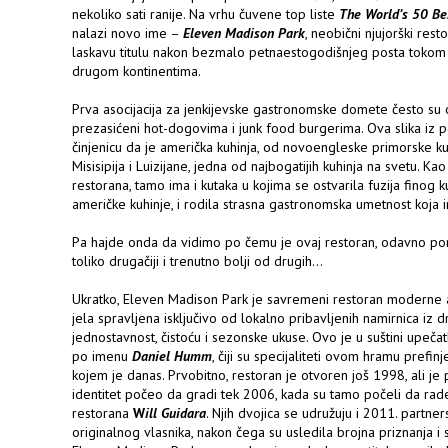
nekoliko sati ranije. Na vrhu čuvene top liste
The World’s 50 Be
nalazi novo ime –
Eleven Madison Park
, neobični njujorški res
laskavu titulu nakon bezmalo petnaestogodišnjeg posta tokom k
drugom kontinentima.
Prva asocijacija za jenkijevske gastronomske domete često su o
prezasićeni hot-dogovima i junk food burgerima. Ova slika iz 
činjenicu da je američka kuhinja, od novoengleske primorske kul
Misisipija i Luizijane, jedna od najbogatijih kuhinja na svetu. 
restorana, tamo ima i kutaka u kojima se ostvarila fuzija finog 
američke kuhinje, i rodila strasna gastronomska umetnost koja in
Pa hajde onda da vidimo po čemu je ovaj restoran, odavno pono
toliko drugačiji i trenutno bolji od drugih...
Ukratko, Eleven Madison Park je savremeni restoran moderne am
jela spravljena isključivo od lokalno pribavljenih namirnica iz 
jednostavnost, čistoću i sezonske ukuse. Ovo je u suštini upečat
po imenu
Daniel Humm
, čiji su specijaliteti ovom hramu prefin
kojem je danas. Prvobitno, restoran je otvoren još 1998, ali je
identitet počeo da gradi tek 2006, kada su tamo počeli da r
restorana
W
ill Guidara
. Njih dvojica se udružuju i 2011. partner
originalnog vlasnika, nakon čega su usledila brojna priznanja i 