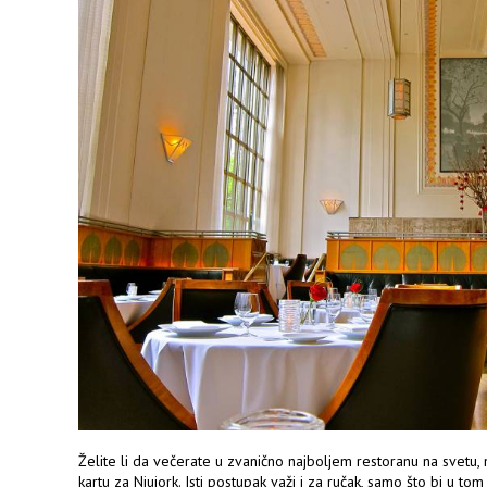
Želite li da večerate u zvanično najboljem restoranu na svetu,
kartu za Njujork. Isti postupak važi i za ručak, samo što bi u to