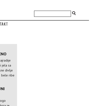
takt
ENO
ajradije
i jela sa
lne divlje
i bele ribe
JNI
mnogo
koja je