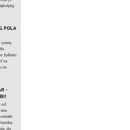
najboljeg
G POLA
 scene,
eđu
se šuškalo
f sa
u se
R -
BI!
: od
oranu
svetskih
vlasnika
iju, do