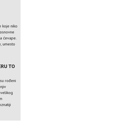
 koje niko
e osnovne
za ćevape.
e, umesto
ERU TO
isu rođeni
njiv
 velikog
im
znatiji