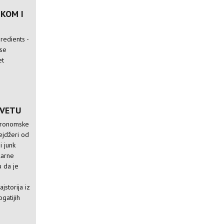
JKOM I
redients -
 se
et
SVETU
stronomske
ejdžeri od
i junk
larne
u da je
e
jstorija iz
ogatijih