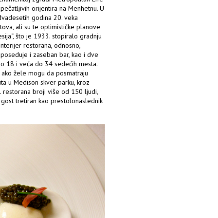
ečatljivih orijentira na Menhetnu. U
e dvadesetih godina 20. veka
ova, ali su te optimističke planove
ija“, što je 1933. stopiralo gradnju
enterijer restorana, odnosno,
poseduje i zaseban bar, kao i dve
do 18 i veća do 34 sedećih mesta.
ni ako žele mogu da posmatraju
uta u Medison skver parku, kroz
restorana broji više od 150 ljudi,
 gost tretiran kao prestolonaslednik