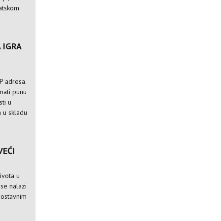
vatskom
 IGRA
IP adresa.
imati punu
ti u
a u skladu
VEĆI
ivota u
j se nalazi
dnostavnim