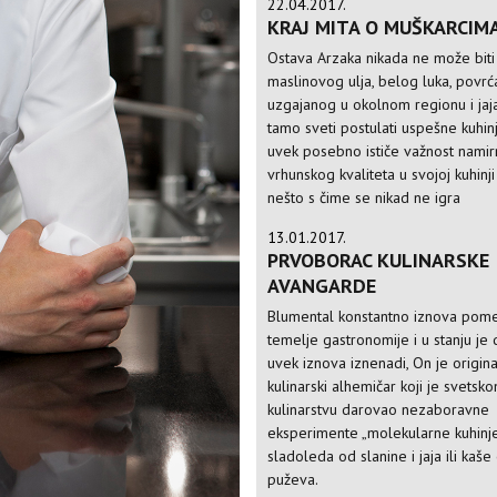
22.04.2017.
KRAJ MITA O MUŠKARCIM
Ostava Arzaka nikada ne može bit
maslinovog ulja, belog luka, povrć
uzgajanog u okolnom regionu i jaja
tamo sveti postulati uspešne kuhin
uvek posebno ističe važnost namir
vrhunskog kvaliteta u svojoj kuhinji 
nešto s čime se nikad ne igra
13.01.2017.
PRVOBORAC KULINARSKE
AVANGARDE
Blumental konstantno iznova pom
temelje gastronomije i u stanju je
uvek iznova iznenadi, On je origina
kulinarski alhemičar koji je svetsk
kulinarstvu darovao nezaboravne
eksperimente „molekularne kuhinj
sladoleda od slanine i jaja ili kaše
puževa.