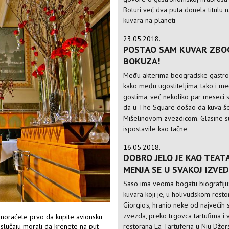
Boturi već dva puta donela titulu 
kuvara na planeti
23.05.2018.
POSTAO SAM KUVAR ZBO
BOKUZA!
Među akterima beogradske gastro
kako među ugostiteljima, tako i m
gostima, već nekoliko par meseci 
da u The Square došao da kuva še
Mišelinovom zvezdicom. Glasine s
ispostavile kao tačne
16.05.2018.
DOBRO JELO JE KAO TEATA
MENJA SE U SVAKOJ IZVED
Saso ima veoma bogatu biografiju
kuvara koji je, u holivudskom rest
Giorgio's, hranio neke od najvećih 
zvezda, preko trgovca tartufima i 
 moraćete prvo da kupite avionsku
restorana La Tartuferia u Nju Džers
m slučaju morali da krenete na put