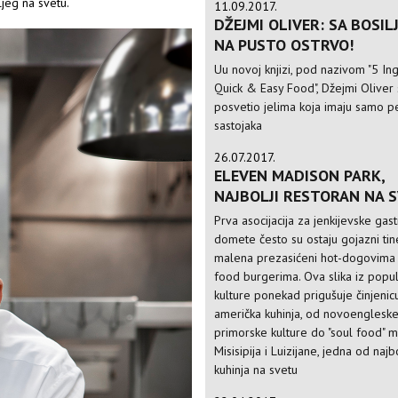
jeg na svetu.
11.09.2017.
DŽEJMI OLIVER: SA BOSIL
NA PUSTO OSTRVO!
Uu novoj knjizi, pod nazivom "5 Ing
Quick & Easy Food", Džejmi Oliver
posvetio jelima koja imaju samo p
sastojaka
26.07.2017.
ELEVEN MADISON PARK,
NAJBOLJI RESTORAN NA 
Prva asocijacija za jenkijevske ga
domete često su ostaju gojazni tin
malena prezasićeni hot-dogovima 
food burgerima. Ova slika iz popu
kulture ponekad prigušuje činjenic
američka kuhinja, od novoenglesk
primorske kulture do "soul food" ma
Misisipija i Luizijane, jedna od najb
kuhinja na svetu