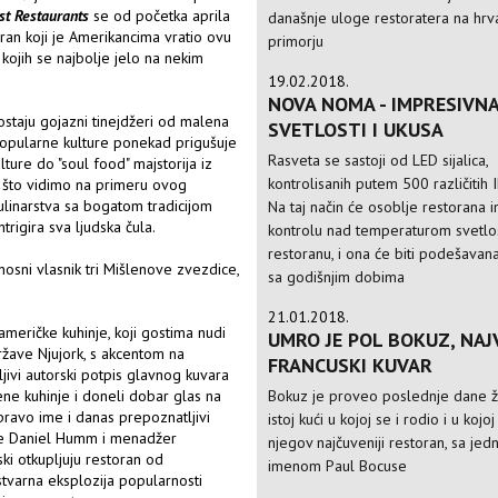
st Restaurants
se od početka aprila
današnje uloge restoratera na hr
toran koji je Amerikancima vratio ovu
primorju
ojih se najbolje jelo na nekim
19.02.2018.
NOVA NOMA - IMPRESIVNA
staju gojazni tinejdžeri od malena
SVETLOSTI I UKUSA
popularne kulture ponekad prigušuje
Rasveta se sastoji od LED sijalica,
ture do "soul food" majstorija iz
kontrolisanih putem 500 različitih 
Kao što vidimo na primeru ovog
kulinarstva sa bogatom tradicijom
Na taj način će osoblje restorana 
trigira sva ljudska čula.
kontrolu nad temperaturom svetlos
restoranu, i ona će biti podešavan
sni vlasnik tri Mišlenove zvezdice,
sa godišnjim dobima
21.01.2018.
eričke kuhinje, koji gostima nudi
UMRO JE POL BOKUZ, NAJ
države Njujork, s akcentom na
FRANCUSKI KUVAR
ljivi autorski potpis glavnog kuvara
Bokuz je proveo poslednje dane ž
jene kuhinje i doneli dobar glas na
 pravo ime i danas prepoznatljivi
istoj kući u kojoj se i rodio i u kojo
ade Daniel Humm i menadžer
njegov najčuveniji restoran, sa je
ski otkupljuju restoran od
imenom Paul Bocuse
stvarna eksplozija popularnosti