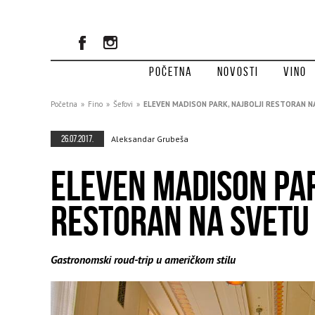
Početna
Novosti
Vino
Početna
»
Fino
»
Šefovi
»
ELEVEN MADISON PARK, NAJBOLJI RESTORAN N
26.07.2017.
Aleksandar Grubeša
ELEVEN MADISON PAR
RESTORAN NA SVETU
Gastronomski roud-trip u američkom stilu