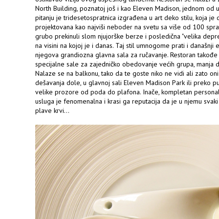
North Building, poznatoj još i kao Eleven Madison, jednom od up
pitanju je tridesetospratnica izgrađena u art deko stilu, koja j
projektovana kao najviši neboder na svetu sa više od 100 sprat
grubo prekinuli slom njujorške berze i posledična "velika depres
na visini na kojoj je i danas. Taj stil umnogome prati i današnji 
njegova grandiozna glavna sala za ručavanje. Restoran takođe 
specijalne sale za zajedničko obedovanje većih grupa, manja 
Nalaze se na balkonu, tako da te goste niko ne vidi ali zato o
dešavanja dole, u glavnoj sali Eleven Madison Park ili preko p
velike prozore od poda do plafona. Inače, kompletan personal 
usluga je fenomenalna i krasi ga reputacija da je u njemu svaki
plave krvi...