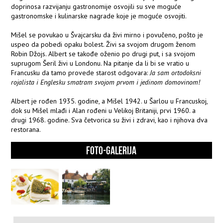
doprinosa razvijanju gastronomije osvojili su sve moguće
gastronomske i kulinarske nagrade koje je moguće osvojiti.
Mišel se povukao u Švajcarsku da živi mirno i povučeno, pošto je
uspeo da pobedi opaku bolest. Živi sa svojom drugom ženom
Robin Džojs. Albert se takođe oženio po drugi put, i sa svojom
suprugom Šeril živi u Londonu. Na pitanje da li bi se vratio u
Francusku da tamo provede starost odgovara:
Ja sam ortodoksni
rojalista i Englesku smatram svojom prvom i jedinom domovinom!
Albert je rođen 1935. godine, a Mišel 1942. u Šarlou u Francuskoj,
dok su Mišel mlađi i Alan rođeni u Velikoj Britaniji, prvi 1960. a
drugi 1968. godine. Sva četvorica su živi i zdravi, kao i njihova dva
restorana.
FOTO-GALERIJA