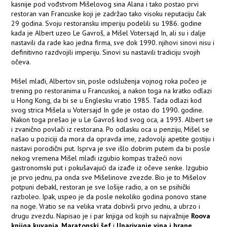
kasnije pod vođstvom Mišelovog sina Alana i tako postao prvi
restoran van Francuske koji je zadržao tako visoku reputaciju čak
29 godina. Svoju restoransku imperiju podelili su 1986. godine
kada je Albert uzeo Le Gavroš, a Mišel Votersajd In, ali su i dalje
nastavili da rade kao jedna firma, sve dok 1990. njihovi sinovi nisu i
definitivno razdvojili imperiju. Sinovi su nastavili tradiciju svojih
očeva.
Mišel mlađi, Albertov sin, posle odsluženja vojnog roka počeo je
trening po restoranima u Francuskoj, a nakon toga na kratko odlazi
u Hong Kong, da bi se u Englesku vratio 1985. Tada odlazi kod
svog strica Mišela u Votersajd In gde je ostao do 1990. godine.
Nakon toga prešao je u Le Gavroš kod svog oca, a 1993. Albert se
i zvanično povlači iz restorana. Po odlasku oca u penziju, Mišel se
našao u poziciji da mora da opravda ime, zadovolji apetite gostiju i
nastavi porodični put. Isprva je sve išlo dobrim putem da bi posle
nekog vremena Mišel mlađi izgubio kompas tražeći novi
gastronomski put i pokušavajući da izađe iz očeve senke. Izgubio
je prvo jednu, pa onda sve Mišelinove zvezde. Bio je to Mišelov
potpuni debakl, restoran je sve lošije radio, a on se psihički
razboleo. Ipak, uspeo je da posle nekoliko godina ponovo stane
na noge. Vratio se na velika vrata dobivši prvo jednu, a ubrzo i
drugu zvezdu. Napisao je i par knjiga od kojih su najvažnije
Roova
knjiga kuvanja
,
Maratonski šef
i
Uparivanje vina i hrane
.