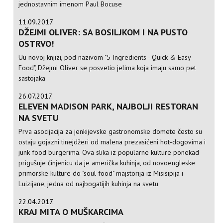
jednostavnim imenom Paul Bocuse
11.09.2017.
DŽEJMI OLIVER: SA BOSILJKOM I NA PUSTO
OSTRVO!
Uu novoj knjizi, pod nazivom "5 Ingredients - Quick & Easy
Food", Džejmi Oliver se posvetio jelima koja imaju samo pet
sastojaka
26.07.2017.
ELEVEN MADISON PARK, NAJBOLJI RESTORAN
NA SVETU
Prva asocijacija za jenkijevske gastronomske domete često su
ostaju gojazni tinejdžeri od malena prezasićeni hot-dogovima i
junk food burgerima. Ova slika iz popularne kulture ponekad
prigušuje činjenicu da je američka kuhinja, od novoengleske
primorske kulture do "soul food" majstorija iz Misisipija i
Luizijane, jedna od najbogatijih kuhinja na svetu
22.04.2017.
KRAJ MITA O MUŠKARCIMA