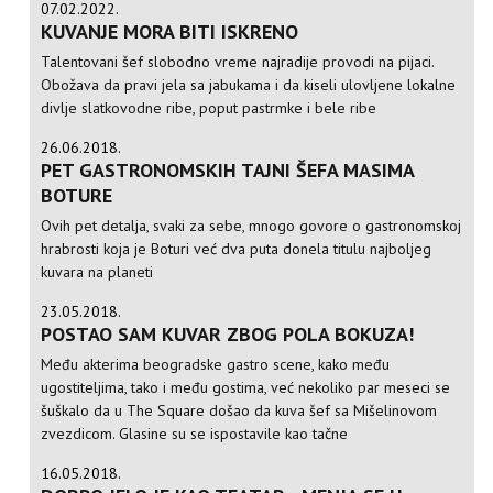
07.02.2022.
KUVANJE MORA BITI ISKRENO
Talentovani šef slobodno vreme najradije provodi na pijaci.
Obožava da pravi jela sa jabukama i da kiseli ulovljene lokalne
divlje slatkovodne ribe, poput pastrmke i bele ribe
26.06.2018.
PET GASTRONOMSKIH TAJNI ŠEFA MASIMA
BOTURE
Ovih pet detalja, svaki za sebe, mnogo govore o gastronomskoj
hrabrosti koja je Boturi već dva puta donela titulu najboljeg
kuvara na planeti
23.05.2018.
POSTAO SAM KUVAR ZBOG POLA BOKUZA!
Među akterima beogradske gastro scene, kako među
ugostiteljima, tako i među gostima, već nekoliko par meseci se
šuškalo da u The Square došao da kuva šef sa Mišelinovom
zvezdicom. Glasine su se ispostavile kao tačne
16.05.2018.