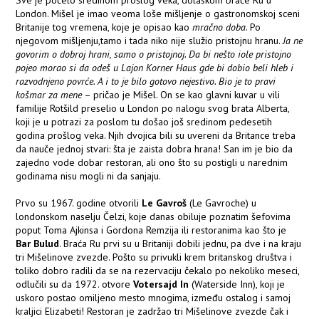
Sve je počelo sredinom prošlog veka, dolaskom braće Ru u
London. Mišel je imao veoma loše mišljenje o gastronomskoj sceni
Britanije tog vremena, koje je opisao kao
mračno doba
. Po
njegovom mišljenju,tamo i tada niko nije služio pristojnu hranu.
Ja ne
govorim o dobroj hrani, samo o pristojnoj. Da bi nešto iole pristojno
pojeo morao si da odeš u Lajon Korner Haus gde bi dobio beli hleb i
razvodnjeno povrće. A i to je bilo gotovo nejestivo. Bio je to pravi
košmar za mene
– pričao je Mišel. On se kao glavni kuvar u vili
familije Rotšild preselio u London po nalogu svog brata Alberta,
koji je u potrazi za poslom tu došao još sredinom pedesetih
godina prošlog veka. Njih dvojica bili su uvereni da Britance treba
da nauče jednoj stvari: šta je zaista dobra hrana! San im je bio da
zajedno vode dobar restoran, ali ono što su postigli u narednim
godinama nisu mogli ni da sanjaju.
Prvo su 1967. godine otvorili
Le Gavroš
(Le Gavroche) u
londonskom naselju Čelzi, koje danas obiluje poznatim šefovima
poput Toma Ajkinsa i Gordona Remzija ili restoranima kao što je
Bar Bulud
. Braća Ru prvi su u Britaniji dobili jednu, pa dve i na kraju
tri Mišelinove zvezde. Pošto su privukli krem britanskog društva i
toliko dobro radili da se na rezervaciju čekalo po nekoliko meseci,
odlučili su da 1972. otvore
Votersajd In
(Waterside Inn), koji je
uskoro postao omiljeno mesto mnogima, između ostalog i samoj
kraljici Elizabeti! Restoran je zadržao tri Mišelinove zvezde čak i