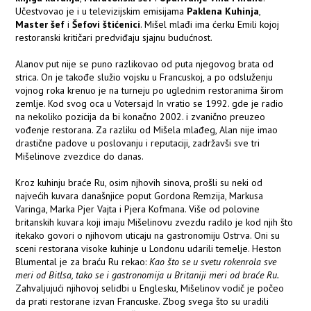
Učestvovao je i u televizijskim emisijama
Paklena Kuhinja
,
Master šef
i
Šefovi štićenici
. Mišel mlađi ima ćerku Emili kojoj
restoranski kritičari predviđaju sjajnu budućnost.
Alanov put nije se puno razlikovao od puta njegovog brata od
strica. On je takođe služio vojsku u Francuskoj, a po odsluženju
vojnog roka krenuo je na turneju po uglednim restoranima širom
zemlje. Kod svog oca u Votersajd In vratio se 1992. gde je radio
na nekoliko pozicija da bi konačno 2002. i zvanično preuzeo
vođenje restorana. Za razliku od Mišela mlađeg, Alan nije imao
drastične padove u poslovanju i reputaciji, zadržavši sve tri
Mišelinove zvezdice do danas.
Kroz kuhinju braće Ru, osim njhovih sinova, prošli su neki od
najvećih kuvara današnjice poput Gordona Remzija, Markusa
Varinga, Marka Pjer Vajta i Pjera Kofmana. Više od polovine
britanskih kuvara koji imaju Mišelinovu zvezdu radilo je kod njih što
itekako govori o njihovom uticaju na gastronomiju Ostrva. Oni su
sceni restorana visoke kuhinje u Londonu udarili temelje. Heston
Blumental je za braću Ru rekao:
Kao što se u svetu rokenrola sve
meri od Bitlsa, tako se i gastronomija u Britaniji meri od braće Ru.
Zahvaljujući njihovoj selidbi u Englesku, Mišelinov vodič je počeo
da prati restorane izvan Francuske. Zbog svega što su uradili