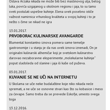
Ostava Arzaka nikada ne može biti bez maslinovog ulja, belog
luka, povrća uzgajanog u okolnom regionu i jaja, to su tamo
sveti postulati uspešne kuhinje. Elena uvek posebno ističe
važnost namirnica vrhunskog kvaliteta u svojoj kuhinji i to je
nešto s čime se nikad ne igra
13.01.2017.
PRVOBORAC KULINARSKE AVANGARDE
Blumental konstantno iznova pomera same temelje
gastronomije i u stanju je da nas uvek iznova iznenadi, On je
originalni kulinarski alhemičar koji je svetskom kulinarstvu
darovao nezaboravne eksperimente „molekularne kuhinje“
poput sladoleda od slanine i jaja ili kaše od puževa.
03.01.2017.
KUVANJE SE NE UČI NA INTERNETU
U školama se uče neke budalaštine koje niko nikada neće
spremati, a ne uče se osnovne stvari kao što su kobasice i meso
za ćevape. Samo treba da se prevede Eskofje, umesto svega
toga
13.12.2016.