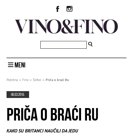
MENI
Početna
»
Fino
»
Šefovi
»
Priča o braći Ru
06.03.2016.
PRIČA O BRAĆI RU
KAKO SU BRITANCI NAUČILI DA JEDU