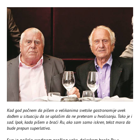
Kad god počnem da pišem o velikanima svetske gastronomije uvek
dođem u situaciju da se uplašim da ne preteram u hvalisanju. Tako je i
sad. Ipak, kada pišem o braći Ru, ako sam samo iskren, tekst mora da
bude prepun superlativa.