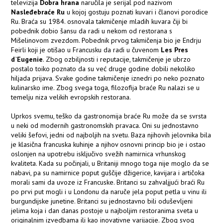
televizija
Dobra hrana
naručila je serijal pod nazivom
Nasleđebraće Ru
u kojoj gostuju poznati kuvari i članovi porodice
Ru. Braća su 1984. osnovala takmičenje mladih kuvara čiji bi
pobednik dobio šansu da radi u nekom od restorana s
Mišelinovom zvezdom. Pobednik prvog takmičenja bio je Endrju
Feirli koji je otišao u Francusku da radi u čuvenom
Les Pres
d`Eugenie
. Zbog ozbiljnosti i reputacije, takmičenje je ubrzo
postalo toiko poznato da su već druge godine dobili nekoliko
hiljada prijava. Svake godine takmičenje iznedri po neko poznato
kulinarsko ime. Zbog svega toga, filozofija braće Ru nalazi se u
temelju niza velikih evropskih restorana.
Uprkos svemu, teško da gastronomija braće Ru može da se svrsta
u neki od modernih gastronomskih pravaca. Oni su jednostavno
veliki šefovi, jedni od najboljih na svetu. Baza njihovih jelovnika bila
je klasična francuska kuhinje a njihov osnovni princip bio je i ostao
oslonjen na upotrebu isključivo svežih namirnica vrhunskog
kvaliteta. Kada su počinjali, u Britaniji mnogo toga nije moglo da se
nabavi, pa su namirnice poput guščije džigerice, kavijara i artičoka
morali sami da uvoze iz Francuske. Britanci su zahvaljjući braći Ru
po prvi put mogli i u Londonu da naruče jela poput petla u vinu ili
burgundijske junetine. Britanci su jednostavno bili oduševljeni
jelima koja i dan danas postoje u najboljim restoranima sveta u
originalnim izvedbama ili kao inovativne varijacije. Zbog svog