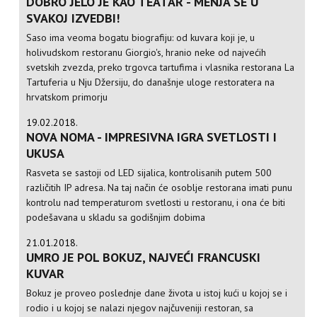
DOBRO JELO JE KAO TEATAR - MENJA SE U
SVAKOJ IZVEDBI!
Saso ima veoma bogatu biografiju: od kuvara koji je, u
holivudskom restoranu Giorgio's, hranio neke od najvećih
svetskih zvezda, preko trgovca tartufima i vlasnika restorana La
Tartuferia u Nju Džersiju, do današnje uloge restoratera na
hrvatskom primorju
19.02.2018.
NOVA NOMA - IMPRESIVNA IGRA SVETLOSTI I
UKUSA
Rasveta se sastoji od LED sijalica, kontrolisanih putem 500
različitih IP adresa. Na taj način će osoblje restorana imati punu
kontrolu nad temperaturom svetlosti u restoranu, i ona će biti
podešavana u skladu sa godišnjim dobima
21.01.2018.
UMRO JE POL BOKUZ, NAJVEĆI FRANCUSKI
KUVAR
Bokuz je proveo poslednje dane života u istoj kući u kojoj se i
rodio i u kojoj se nalazi njegov najčuveniji restoran, sa