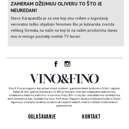
ZAMERAM DŽEJMIJU OLIVERU TO ŠTO JE
NEUREDAN!
Stevo Karapandža je za one koji nisu rođeni u Jugoslaviji
verovatno teško objašnjiv fenomen. Bio je kulinarska zvezda
velikog formata, na način na koji to na našim prostorima danas
nisu ni mnogo poznatiji svetski TV kuvari
Vino & Fino je magazin koji se bavi vinom, vinskom i gastronomskom kulturom u Srbiji i regionu.
Postoji od 2011. godine, štampa se u 11 000 primeraka i distribuira besplatno restoranima,
vinotekama, hotelima, kafićima i vinarima u Srbiji, BiH i Crnoj Gori, menadžerima i direktorima
većih kompanija, kao i ljubiteljima vina i finih stvari. Magazin okuplja vinske stručnjake iz Srbije i
regiona, uz značajnu saradnju sa nekim od najvećih svetskih imena iz oblasti vinske kulture i
gastronomije.
OGLAŠAVANJE
KONTAKT