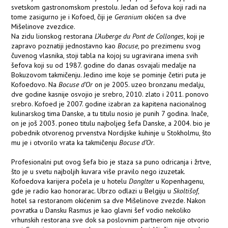
svetskom gastronomskom prestolu. Jedan od šefova koji radi na
tome zasigurno je i Kofoed, čiji je
Geranium
okićen sa dve
Mišelinove zvezdice.
Na zidu lionskog restorana
L’Auberge du Pont de Collonges
, koji je
zapravo poznatiji jednostavno kao
Bocuse
, po prezimenu svog
čuvenog vlasnika, stoji tabla na kojoj su ugravirana imena svih
šefova koji su od 1987. godine do danas osvajali medalje na
Bokuzovom takmičenju. Jedino ime koje se pominje četiri puta je
Kofoedovo. Na
Bocuse d’Or
on je 2005. uzeo bronzanu medalju,
dve godine kasnije osvojio je srebro, 2010. zlato i 2011. ponovo
srebro. Kofoed je 2007. godine izabran za kapitena nacionalnog
kulinarskog tima Danske, a tu titulu nosio je punih 7 godina. Inače,
on je još 2003. poneo titulu najboljeg šefa Danske, a 2004. bio je
pobednik otvorenog prvenstva Nordijske kuhinje u Stokholmu, što
mu je i otvorilo vrata ka takmičenju
Bocuse d’Or
.
Profesionalni put ovog šefa bio je staza sa puno odricanja i žrtve,
što je u svetu najboljih kuvara više pravilo nego izuzetak.
Kofoedova karijera počela je u hotelu
Danglter
u Kopenhagenu,
gde je radio kao honorarac. Ubrzo odlazi u Belgiju u
Skoltišof
,
hotel sa restoranom okićenim sa dve Mišelinove zvezde. Nakon
povratka u Dansku Rasmus je kao glavni šef vodio nekoliko
vrhunskih restorana sve dok sa poslovnim partnerom nije otvorio