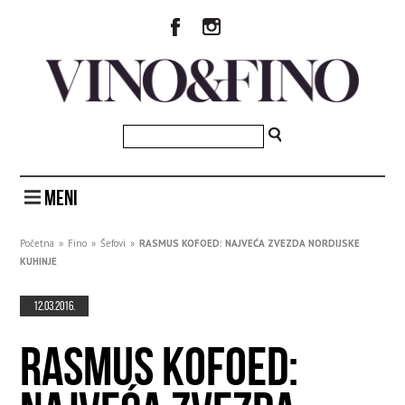
MENI
Početna
»
Fino
»
Šefovi
»
RASMUS KOFOED: NAJVEĆA ZVEZDA NORDIJSKE
KUHINJE
12.03.2016.
RASMUS KOFOED: