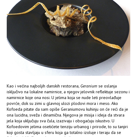
Kao i većina najboljih danskih restorana,
Geranium
se oslanja
isključivo na lokalne namirnice, a njegov jelovnik reflektuje sezonu i
namirnice koje ona nosi. U jelima koja se nude leti preovlađuje
povrće, dok su zimi u glavnoj ulozi plodovi mora i meso. Ako
Kofoeda pitate da sam opiše Geraniumovu kuhinju on će reći da je
ona lucidna, sveža i dinamična. Njegova je misija i ideja da stvara
jela koja uključuju sva čula, izazivaju i obogaćuju iskustvo. U
Kofoedovim jelima osetićete tenziju urbanog i prirode, to su tanjiri
koji gosta stavljaju u sferu koja ga totalno izoluje i teraju da se