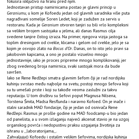
fokusira isključivo na hranu pred njim.
Jednostavan pristup namirnicama postao je glavni princip u
Geraniumu
, u kom je Kofoedu jedan od glavnih saradnika više puta
nagrađivani somelije Soren Ledet, koji je zadužen za servis u
restoranu. Kada je
Geranium
otvoren tanjiri su bili vrlo kompleksni
sa velikim brojem sastojaka u jelima, ali danas Rasmus cilja
svedene tanjire čistog izraza. Na primer, njegova vizija jastoga sa
toplim dresingom od cvekle, klicama i gelom od cvekle, jelo je sa
kojim je osvojio zlato na
Bocus d’Or
. Danas, on to isto jelo pravi sa
jakobovim kapicama, a ono je postalo vizuelno mnogo
jednostavnije, iako je proces pripreme mnogo komplikovaniji, jer
zbog svedenog broja namirnica, svaki sastojak mora da bude
savršen.
Iako se Rene Redžepi smatra glavnim šefom čiji je rad nordijsku
kuhinju svrstao među najbolje na svetu, postoji mnogo šefova koji
su tu umešali prste i koji su takođe veoma zaslužni za takvu
reputaciju. U tom društvu su šefovi poput Magnusa Nilsena,
Torstena Šmita, Madsa Resflunda i naravno Kofoed. On je inače i
stalni saradnik MAD fondacije, čiji je jedan od osnivača Rene
Redžepi. Rasmus je prošle godine na MAD foodcamp-u bio jedan
od panelista, a u svom izlaganju najveći akcenat stavio je na uzgoj
organskog povrća i nedopustivu praksu uzgajanja životinja za
ishranu u ,,laboratorijama,,.
Zahvaljujući Kofoedu i ostalim velikim šefovima, nordijska kuhinja