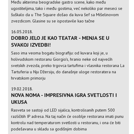
Među akterima beogradske gastro scene, kako među
ugostiteljima, tako i među gostima, već nekoliko par meseci se
šuškalo da u The Square došao da kuva šef sa Mišelinovom
zvezdicom. Glasine su se ispostavile kao tačne
16.05.2018.
DOBRO JELO JE KAO TEATAR - MENJA SE U
SVAKOJ IZVEDBI!
Saso ima veoma bogatu biografiju: od kuvara koji je, u
holivudskom restoranu Giorgio's, hranio neke od najvećih
svetskih zvezda, preko trgovca tartufima i vlasnika restorana La
Tartuferia u Nju Džersiju, do današnje uloge restoratera na
hrvatskom primorju
19.02.2018.
NOVA NOMA - IMPRESIVNA IGRA SVETLOSTI I
UKUSA
Rasveta se sastoji od LED sijalica, kontrolisanih putem 500
različitih IP adresa. Na taj način će osoblje restorana imati punu
kontrolu nad temperaturom svetlosti u restoranu, i ona će biti
podešavana u skladu sa godišnjim dobima