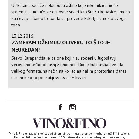
U školama se uče neke budalaštine koje niko nikada neće
spremati, a ne uče se osnovne stvari kao što su kobasice i meso
za ćevape. Samo treba da se prevede Eskofje, umesto svega
toga
13.12.2016.
ZAMERAM DŽEJMIJU OLIVERU TO ŠTO JE
NEUREDAN!
Stevo Karapandža je za one koji nisu rođeni u Jugoslaviji
verovatno teško objašnjiv fenomen. Bio je kulinarska zvezda
velikog formata, na način na koji to na našim prostorima danas
nisu ni mnogo poznatiji svetski TV kuvari
Vino & Fino je magazin koji se bavi vinom, vinskom i gastronomskom kulturom u Srbiji i regionu.
Postoji od 2011. godine, štampa se u 11 000 primeraka i distribuira besplatno restoranima,