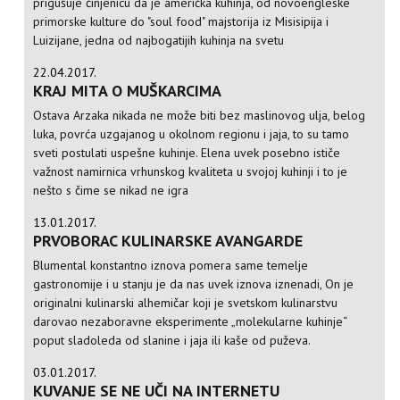
prigušuje činjenicu da je američka kuhinja, od novoengleske
primorske kulture do "soul food" majstorija iz Misisipija i
Luizijane, jedna od najbogatijih kuhinja na svetu
22.04.2017.
KRAJ MITA O MUŠKARCIMA
Ostava Arzaka nikada ne može biti bez maslinovog ulja, belog
luka, povrća uzgajanog u okolnom regionu i jaja, to su tamo
sveti postulati uspešne kuhinje. Elena uvek posebno ističe
važnost namirnica vrhunskog kvaliteta u svojoj kuhinji i to je
nešto s čime se nikad ne igra
13.01.2017.
PRVOBORAC KULINARSKE AVANGARDE
Blumental konstantno iznova pomera same temelje
gastronomije i u stanju je da nas uvek iznova iznenadi, On je
originalni kulinarski alhemičar koji je svetskom kulinarstvu
darovao nezaboravne eksperimente „molekularne kuhinje“
poput sladoleda od slanine i jaja ili kaše od puževa.
03.01.2017.
KUVANJE SE NE UČI NA INTERNETU