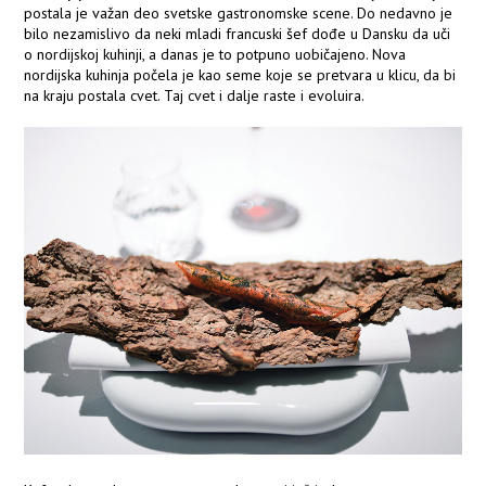
postala je važan deo svetske gastronomske scene. Do nedavno je
bilo nezamislivo da neki mladi francuski šef dođe u Dansku da uči
o nordijskoj kuhinji, a danas je to potpuno uobičajeno. Nova
nordijska kuhinja počela je kao seme koje se pretvara u klicu, da bi
na kraju postala cvet. Taj cvet i dalje raste i evoluira.