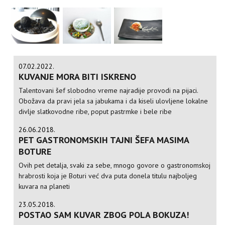
07.02.2022.
KUVANJE MORA BITI ISKRENO
Talentovani šef slobodno vreme najradije provodi na pijaci.
Obožava da pravi jela sa jabukama i da kiseli ulovljene lokalne
divlje slatkovodne ribe, poput pastrmke i bele ribe
26.06.2018.
PET GASTRONOMSKIH TAJNI ŠEFA MASIMA
BOTURE
Ovih pet detalja, svaki za sebe, mnogo govore o gastronomskoj
hrabrosti koja je Boturi već dva puta donela titulu najboljeg
kuvara na planeti
23.05.2018.
POSTAO SAM KUVAR ZBOG POLA BOKUZA!