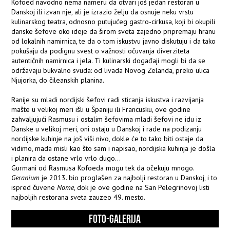
Kofoed navodno nema nameru da otvari još jedan restoran u
Danskoj ili izvan nje, ali je izrazio želju da osnuje neku vrstu
kulinarskog teatra, odnosno putujućeg gastro-cirkusa, koji bi okupili
danske šefove oko ideje da širom sveta zajedno pripremaju hranu
od lokalnih namirnica, te da o tom iskustvu javno diskutuju i da tako
pokušaju da podignu svest o važnosti očuvanja diverziteta
autentičnih namirnica i jela. Ti kulinarski događaji mogli bi da se
održavaju bukvalno svuda: od livada Novog Zelanda, preko ulica
Njujorka, do čileanskih planina.
Ranije su mladi nordijski šefovi radi sticanja iskustva i razvijanja
mašte u velikoj meri išli u Španiju ili Francusku, ove godine
zahvaljujući Rasmusu i ostalim šefovima mladi šefovi ne idu iz
Danske u velikoj meri, oni ostaju u Danskoj i rade na podizanju
nordijske kuhinje na još viši nivo, dokle će to tako biti ostaje da
vidimo, mada misli kao što sam i napisao, nordijska kuhinja je došla
i planira da ostane vrlo vrlo dugo...
Gurmani od Rasmusa Kofoeda mogu tek da očekuju mnogo.
Geranium
je 2013. bio proglašen za najbolji restoran u Danskoj, i to
ispred čuvene
Nome
, dok je ove godine na San Pelegrinovoj listi
najboljih restorana sveta zauzeo 49. mesto.
FOTO-GALERIJA