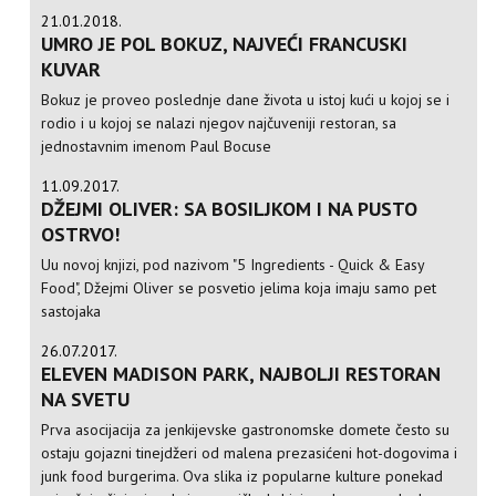
21.01.2018.
UMRO JE POL BOKUZ, NAJVEĆI FRANCUSKI
KUVAR
Bokuz je proveo poslednje dane života u istoj kući u kojoj se i
rodio i u kojoj se nalazi njegov najčuveniji restoran, sa
jednostavnim imenom Paul Bocuse
11.09.2017.
DŽEJMI OLIVER: SA BOSILJKOM I NA PUSTO
OSTRVO!
Uu novoj knjizi, pod nazivom "5 Ingredients - Quick & Easy
Food", Džejmi Oliver se posvetio jelima koja imaju samo pet
sastojaka
26.07.2017.
ELEVEN MADISON PARK, NAJBOLJI RESTORAN
NA SVETU
Prva asocijacija za jenkijevske gastronomske domete često su
ostaju gojazni tinejdžeri od malena prezasićeni hot-dogovima i
junk food burgerima. Ova slika iz popularne kulture ponekad