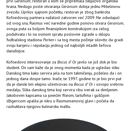
prvi
Geranium
, restoran u kom se pripremala isključivo organska
hrana. Nedugo posle otvaranja
Geranium
dobija jednu Mišelinovu
zvezdu. Uprkos sjajnom početku, restoran je zbog bankrota
Kofoedovog partnera nažalost zatvoren već 2009. Ne odustajući
od svog sna, Rasmus već naredne godine ponovo otvara
Geranium
,
ovoga puta sa boljom finansijskom konstrukcijom iza celog
poduhvata i to na osmom spratu poslovne zgrade u sklopu
fudbalskog stadiona
Parken
i sa tog mesta počinje silovito da gradi
svoju karijeru i reputaciju jednog od najboljih mladih šefova
današnjice.
Kofoedovo interesovanje za
Bocus d’ Or
javilo se još dok je bio
student. On sam kaže da je onog momenta kada je ugledao sliku
Danskog tima kako servira jela na tom takmičenju, poželeo da i on
jednog dana dospe tamo. Inače, te 1997. godine to je bio prvi put
da je danski tim ekipno učestvovao na
Bocus d’ Or
i osvojio srebrnu
medalju. Slika danskog tima koji servira ribu iverak sa dimljenim
Jakobovim kapicama sa junećim fileom, tartufima i guščijom
džigericom upalila je iskru u Rasmunsenovoj glavi i počela da
razbuktava njegovu kulinarsku maštu.