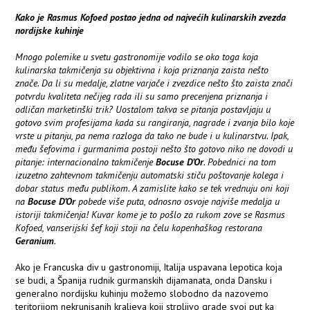
Kako je Rasmus Kofoed postao jedna od najvećih kulinarskih zvezda
nordijske kuhinje
Mnogo polemike u svetu gastronomije vodilo se oko toga koja
kulinarska takmičenja su objektivna i koja priznanja zaista nešto
znače. Da li su medalje, zlatne varjače i zvezdice nešto što zaista znači
potvrdu kvaliteta nečijeg rada ili su samo precenjena priznanja i
odličan marketinški trik? Uostalom takva se pitanja postavljaju u
gotovo svim profesijama kada su rangiranja, nagrade i zvanja bilo koje
vrste u pitanju, pa nema razloga da tako ne bude i u kulinarstvu. Ipak,
među šefovima i gurmanima postoji nešto što gotovo niko ne dovodi u
pitanje: internacionalno takmičenje
Bocuse D’Or
. Pobednici na tom
izuzetno zahtevnom takmičenju automatski stiču poštovanje kolega i
dobar status među publikom. A zamislite kako se tek vrednuju oni koji
na
Bocuse D’Or
pobede više puta, odnosno osvoje najviše medalja u
istoriji takmičenja! Kuvar kome je to pošlo za rukom zove se Rasmus
Kofoed, vanserijski šef koji stoji na čelu kopenhaškog restorana
Geranium
.
Ako je Francuska div u gastronomiji, Italija uspavana lepotica koja
se budi, a Španija rudnik gurmanskih dijamanata, onda Dansku i
generalno nordijsku kuhinju možemo slobodno da nazovemo
teritorijom nekrunisanih kraljeva koji strpljivo grade svoj put ka