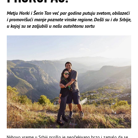
Metju Horki i Šerin Tan već par godina putuju svetom, obilazeći
i promovišući manje poznate vinske regione. Došli su i do Srbije,
u kojoj su se zaljubili u našu autohtonu sortu
Njihovo vreme u Srbiji prošlo je neočekivano brzo i zamalo da se