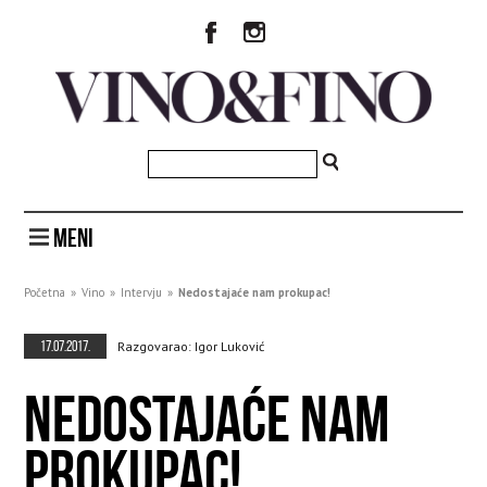
MENI
Početna
»
Vino
»
Intervju
»
Nedostajaće nam prokupac!
17.07.2017.
Razgovarao: Igor Luković
NEDOSTAJAĆE NAM
PROKUPAC!