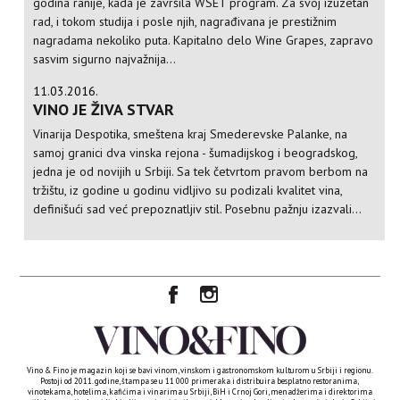
godina ranije, kada je završila WSET program. Za svoj izuzetan
rad, i tokom studija i posle njih, nagrađivana je prestižnim
nagradama nekoliko puta. Kapitalno delo Wine Grapes, zapravo
sasvim sigurno najvažnija...
11.03.2016.
VINO JE ŽIVA STVAR
Vinarija Despotika, smeštena kraj Smederevske Palanke, na
samoj granici dva vinska rejona - šumadijskog i beogradskog,
jedna je od novijih u Srbiji. Sa tek četvrtom pravom berbom na
tržištu, iz godine u godinu vidljivo su podizali kvalitet vina,
definišući sad već prepoznatljiv stil. Posebnu pažnju izazvali...
Vino & Fino je magazin koji se bavi vinom, vinskom i gastronomskom kulturom u Srbiji i regionu.
Postoji od 2011. godine, štampa se u 11 000 primeraka i distribuira besplatno restoranima,
vinotekama, hotelima, kafićima i vinarima u Srbiji, BiH i Crnoj Gori, menadžerima i direktorima