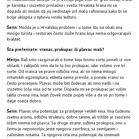
je šarolika i izuzetno privlačna i sveža. Hrvatska hrana mi se
dopada ali mislim da joj nedostaje još malo rafinmana kako bi se
bolje uklopila u njihovu vinsku kulturu.
Šerin:
Možda je u Hrvatskoj problem i u tome što na obali ima
mnogo turista i restorani često služe hranu koja nema odgovarajući
kvalitet.
Šta preferirate: vranac, prokupac ili plavac mali?
Metju:
Baš smo razgovarali o tome koju bismo sortu poneli iz ove
oblasti. I zaključili smo da bi to bio prokupac, iako volimo sve tri
sorte. Od vranca se prave odlična vina, ali on nema mnogo
vrhunskih egzemplara, etiketa nema previše, a poneki vranci su
često precenjeni. Plavac može biti čudesan ali smo naišli i na
izuzetno loša vina od te sorte. Dopada mi se prokupac jer volim
lakša crvena vina, kojih čovek može popiti više a da se pri tome i
dalje oseća dobro.
Šerin:
Plavac ima potencijal za pravljenje velikih vina. Ima čudesnu
cvetnu aromu, odličnu strukturu, dobre tanine, ali tržište je zasićeno
lošim vinima od plavca. Sa druge strane, suština prokupca, ono u
čemu je neponovljiv, jeste njegova završnica, sa zemljanim i
začinskim notama. Ta njegova crta ima potencijal da iznenadi