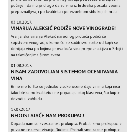
počinje i da mu je drago da su vina iz Erdevika postala veoma
prepoznatljiva, i po kvalitetu i po vizuelnom stilu koji ih prati
03.10.2017.
VINARIJA ALEKSIĆ PODIŽE NOVE VINOGRADE!
Vranjanska vinarija Aleksić narednog proleća podići će
sopstveni vinograd, u kome će se saditi sve sorte od kojih se
dobijaju vina po kojima je ova kuća vina prepoznatiljiva u Srbiji i
na takmičenjima širom sveta
01.08.2017.
NISAM ZADOVOLJAN SISTEMOM OCENJIVANJA
VINA
Brine me to što se jednako visoke ocene daju vinima koja nisu
tako bliska po kvalitetu i ne pripadaju istoj klasi vina, što kupce
dovodi u zabludu
17.07.2017.
NEDOSTAJAĆE NAM PROKUPAC!
Dopada nam se svestranost prokupca. Probali smo prokupac iz
privatne rezerve vinarije Budimir. Probali smo razne prokupce