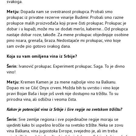
svakoga.
Metju:
Dopada nam se svestranost prokupca. Probali smo
prokupac iz privatne rezerve vinarije Budimir. Probali smo razne
prokupce malih proizvođača koji prave čisti prokupac. Prokupac je
dobar i u kupaži, može mu se dodati merlo, kaberne...Od prokupca
nastaje dobar roze, takođe. Za mene prokupac objedinjuje osobine
pino noara, grenaša, širaza. Nedostajaće mi prokupac, vino koje
sam ovde pio gotovo svakog dana.
Koja su vam omiljena vina iz Srbije?
Šerin:
Ivanović prokupac. Experiment prokupac. Saga. To je divno
vino!
Metju:
Kremen Kamen je za mene najbolje vino na Balkanu.
Dopao mi se Cilić Onyx crveni. Možda bih tu uvrstio i vino koje
pravi Bojan Baša i koje još uvek nije dostupno na tržištu. To su
prirodna vina, ali odlična i veoma čista.
Kakav je potencijal vina iz Srbije i šire regije na svetskom tržištu?
Šerin:
Sve zemlje regiona i sve pojedinačne regije moraju se
ujediniti kako bi uspešno kročile na svetsko tržište. Neka se zovu
vina Balkana, vina jugoistoka Evrope, svejedno je, ali im treba