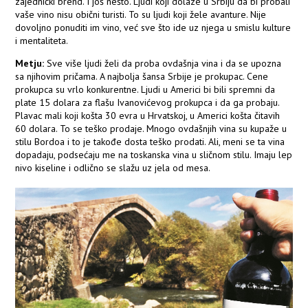
zajednički brend. I još nešto. Ljudi koji dolaze u Srbiju da bi probali
vaše vino nisu obični turisti. To su ljudi koji žele avanture. Nije
dovoljno ponuditi im vino, već sve što ide uz njega u smislu kulture
i mentaliteta.
Metju:
Sve više ljudi želi da proba ovdašnja vina i da se upozna
sa njihovim pričama. A najbolja šansa Srbije je prokupac. Cene
prokupca su vrlo konkurentne. Ljudi u Americi bi bili spremni da
plate 15 dolara za flašu Ivanovićevog prokupca i da ga probaju.
Plavac mali koji košta 30 evra u Hrvatskoj, u Americi košta čitavih
60 dolara. To se teško prodaje. Mnogo ovdašnjih vina su kupaže u
stilu Bordoa i to je takođe dosta teško prodati. Ali, meni se ta vina
dopadaju, podsećaju me na toskanska vina u sličnom stilu. Imaju lep
nivo kiseline i odlično se slažu uz jela od mesa.