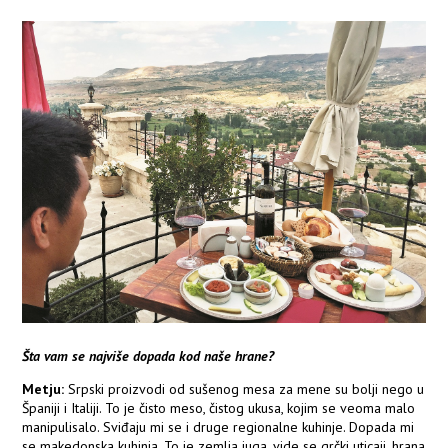
Šta vam se najviše dopada kod naše hrane?
Metju:
Srpski proizvodi od sušenog mesa za mene su bolji nego u
Španiji i Italiji. To je čisto meso, čistog ukusa, kojim se veoma malo
manipulisalo. Sviđaju mi se i druge regionalne kuhinje. Dopada mi
se makedonska kuhinja. To je zemlja juga, vide se grčki uticaji, hrana