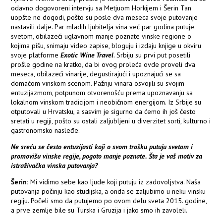
odavno dogovoreni intervju sa Metjuom Horkijem i Šerin Tan
uopšte ne dogodi, pošto su posle dva meseca svoje putovanje
nastavili dalje. Par mladih ljubitelja vina već par godina putuje
svetom, obilazeći uglavnom manje poznate vinske regione o
kojima pišu, snimaju video zapise, bloguju i izdaju knjige u okviru
svoje platforme
Exotic Wine Travel
. Srbiju su prvi put posetili
prošle godine na kratko, da bi ovog proleća ovde proveli dva
meseca, obilazeći vinarije, degustirajući i upoznajući se sa
domaćom vinskom scenom. Pažnju vinara osvojili su svojim
entuzijazmom, potpunom otvorenošću prema upoznavanju sa
lokalnom vinskom tradicijom i neobičnom energijom. Iz Srbije su
otputovali u Hrvatsku, a sasvim je sigurno da ćemo ih još često
sretati u regiji, pošto su ostali zaljubljeni u diverzitet sorti, kulturno i
gastronomsko nasleđe.
Ne sreću se često entuzijasti koji o svom trošku putuju svetom i
promovišu vinske regije, pogoto manje poznate. Šta je vaš motiv za
istraživačka vinska putovanja?
Šerin:
Mi vidimo sebe kao ljude koji putuju iz zadovoljstva. Naša
putovanja počinju kao studijska, a onda se zaljubimo u neku vinsku
regiju. Počeli smo da putujemo po ovom delu sveta 2015. godine,
a prve zemlje bile su Turska i Gruzija i jako smo ih zavoleli.