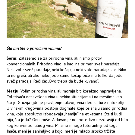
Šta mislite o prirodnim vinima?
Šerin:
Zalažemo se za prirodna vina, ali nismo protiv
konvencionalnih. Prirodno vino je kao, na primer, svež paradajz.
Neki vole svež paradajz, neki kečap, a neki vole paradajz sos. Niko
tu ne greši, ali ako neko jede samo kečap biče mu teško da jede
svež paradajz. Reći će: „Ovo treba da bude kuvano“.
Metju:
Volim prirodna vina, ali moraju biti korektno napravljena.
Tolerisaću nesavršena vina u nekim situacijama i na mestima kao
što je Gruzija gde je pravljenje takvog vina deo kulture i filozofije.
U vinskim krugovima postoje dogmate koje priznaju samo prirodna
vina, koje apsolutno izbegavaju „hemiju“ na etiketama. Šta ti ljudi
piju, šta jedu? Oni i puše. A duvan je neuporedivo nezdraviji od bilo
kog konvencionalnog vina. Mi smo mnogo tolerantniji od toga.
Inače, meni je zanimljivo u kojoj meri je mlado srpsko tržište