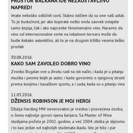
PROSTOR BALKANA IDE NEZAUSTAVLJIVO
NAPRED!
Imate nekoliko odličnih sorti. Stalno ističem da su one vaši aduti.
To je budućnost, jer ako kopirate nešto onda zauvek ostajete
samo kopija, čak i ako napravite fenomenalno vino. Naravno da
vino od internacionalne sorte na lokalnom teroaru može da
bude itekako autentično, ali to je na drugom tržištu veoma teško
prodati
30.08.2016.
KAKO SAM ZAVOLEO DOBRO VINO
Zvonko Bogdan sve u životu radi na isti način, i kada je u pitanju
muzika i pesme kojih je autor, i kada govorimo o njegovoj strasti
prema konjima i kasačkom sportu, a i sada, kada su u pitanju vina
11.03.2016.
DŽENSIS ROBINSON JE MOJ HEROJ
Džulija Harding MW neverovatno je vredna i posvećena osoba,
o čemu najbolje govori njena karijera. Sa Master of Wine
studijama počela je 2002. godine, a već 2004. stekla je diplomu
i to kao jedan od najboljih studenata ikada. Isto je bilo i par