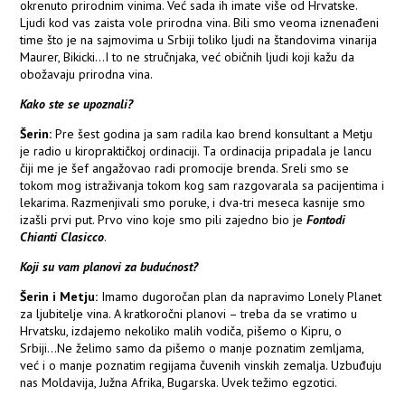
okrenuto prirodnim vinima. Već sada ih imate više od Hrvatske.
Ljudi kod vas zaista vole prirodna vina. Bili smo veoma iznenađeni
time što je na sajmovima u Srbiji toliko ljudi na štandovima vinarija
Maurer, Bikicki...I to ne stručnjaka, već običnih ljudi koji kažu da
obožavaju prirodna vina.
Kako ste se upoznali?
Šerin:
Pre šest godina ja sam radila kao brend konsultant a Metju
je radio u kiropraktičkoj ordinaciji. Ta ordinacija pripadala je lancu
čiji me je šef angažovao radi promocije brenda. Sreli smo se
tokom mog istraživanja tokom kog sam razgovarala sa pacijentima i
lekarima. Razmenjivali smo poruke, i dva-tri meseca kasnije smo
izašli prvi put. Prvo vino koje smo pili zajedno bio je
Fontodi
Chianti Clasicco
.
Koji su vam planovi za budućnost?
Šerin i Metju:
Imamo dugoročan plan da napravimo Lonely Planet
za ljubitelje vina. A kratkoročni planovi – treba da se vratimo u
Hrvatsku, izdajemo nekoliko malih vodiča, pišemo o Kipru, o
Srbiji...Ne želimo samo da pišemo o manje poznatim zemljama,
već i o manje poznatim regijama čuvenih vinskih zemalja. Uzbuđuju
nas Moldavija, Južna Afrika, Bugarska. Uvek težimo egzotici.