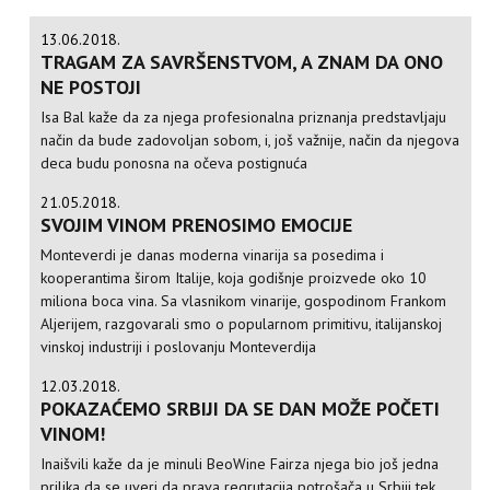
13.06.2018.
TRAGAM ZA SAVRŠENSTVOM, A ZNAM DA ONO
NE POSTOJI
Isa Bal kaže da za njega profesionalna priznanja predstavljaju
način da bude zadovoljan sobom, i, još važnije, način da njegova
deca budu ponosna na očeva postignuća
21.05.2018.
SVOJIM VINOM PRENOSIMO EMOCIJE
Monteverdi je danas moderna vinarija sa posedima i
kooperantima širom Italije, koja godišnje proizvede oko 10
miliona boca vina. Sa vlasnikom vinarije, gospodinom Frankom
Aljerijem, razgovarali smo o popularnom primitivu, italijanskoj
vinskoj industriji i poslovanju Monteverdija
12.03.2018.
POKAZAĆEMO SRBIJI DA SE DAN MOŽE POČETI
VINOM!
Inaišvili kaže da je minuli BeoWine Fairza njega bio još jedna
prilika da se uveri da prava regrutacija potrošača u Srbiji tek