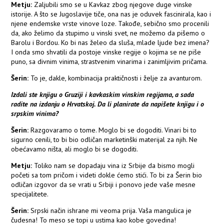
Metju:
Zaljubili smo se u Kavkaz zbog njegove duge vinske
istorije. A što se Jugoslavije tiče, ona nas je oduvek fascinirala, kao i
njene endemske vrste vinove loze. Takođe, sebično smo procenili
da, ako želimo da stupimo u vinski svet, ne možemo da pišemo o
Barolu i Bordou. Ko bi nas želeo da sluša, mlade ljude bez imena?
I onda smo shvatili da postoje vinske regije o kojima se ne piše
puno, sa divnim vinima, strastvenim vinarima i zanimljivim pričama.
Šerin:
To je, dakle, kombinacija praktičnosti i želje za avanturom.
Izdali ste knjigu o Gruziji i kavkaskim vinskim regijama, a sada
radite na izdanju o Hrvatskoj. Da li planirate da napišete knjigu i o
srpskim vinima?
Šerin:
Razgovaramo o tome. Moglo bi se dogoditi. Vinari bi to
sigurno cenili, to bi bio odličan marketinški materijal za njih. Ne
obećavamo ništa, ali moglo bi se dogoditi.
Metju:
Toliko nam se dopadaju vina iz Srbije da bismo mogli
početi sa tom pričom i videti dokle ćemo stići. To bi za Šerin bio
odličan izgovor da se vrati u Srbiji i ponovo jede vaše mesne
specijalitete.
Šerin:
Srpski način ishrane mi veoma prija. Vaša mangulica je
čudesna! To meso se topi u ustima kao kobe govedina!