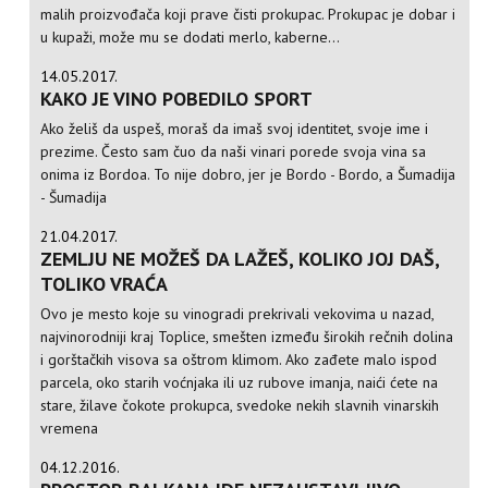
malih proizvođača koji prave čisti prokupac. Prokupac je dobar i
u kupaži, može mu se dodati merlo, kaberne...
14.05.2017.
KAKO JE VINO POBEDILO SPORT
Ako želiš da uspeš, moraš da imaš svoj identitet, svoje ime i
prezime. Često sam čuo da naši vinari porede svoja vina sa
onima iz Bordoa. To nije dobro, jer je Bordo - Bordo, a Šumadija
- Šumadija
21.04.2017.
ZEMLJU NE MOŽEŠ DA LAŽEŠ, KOLIKO JOJ DAŠ,
TOLIKO VRAĆA
Ovo je mesto koje su vinogradi prekrivali vekovima u nazad,
najvinorodniji kraj Toplice, smešten između širokih rečnih dolina
i gorštačkih visova sa oštrom klimom. Ako zađete malo ispod
parcela, oko starih voćnjaka ili uz rubove imanja, naići ćete na
stare, žilave čokote prokupca, svedoke nekih slavnih vinarskih
vremena
04.12.2016.