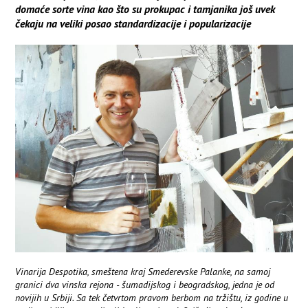
domaće sorte vina kao što su prokupac i tamjanika još uvek
čekaju na veliki posao standardizacije i popularizacije
Vinarija Despotika, smeštena kraj Smederevske Palanke, na samoj
granici dva vinska rejona - šumadijskog i beogradskog, jedna je od
novijih u Srbiji. Sa tek četvrtom pravom berbom na tržištu, iz godine u