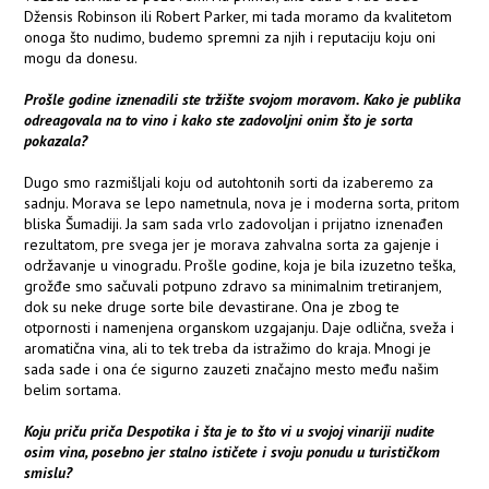
Džensis Robinson ili Robert Parker, mi tada moramo da kvalitetom
onoga što nudimo, budemo spremni za njih i reputaciju koju oni
mogu da donesu.
Prošle godine iznenadili ste tržište svojom moravom. Kako je publika
odreagovala na to vino i kako ste zadovoljni onim što je sorta
pokazala?
Dugo smo razmišljali koju od autohtonih sorti da izaberemo za
sadnju. Morava se lepo nametnula, nova je i moderna sorta, pritom
bliska Šumadiji. Ja sam sada vrlo zadovoljan i prijatno iznenađen
rezultatom, pre svega jer je morava zahvalna sorta za gajenje i
održavanje u vinogradu. Prošle godine, koja je bila izuzetno teška,
grožđe smo sačuvali potpuno zdravo sa minimalnim tretiranjem,
dok su neke druge sorte bile devastirane. Ona je zbog te
otpornosti i namenjena organskom uzgajanju. Daje odlična, sveža i
aromatična vina, ali to tek treba da istražimo do kraja. Mnogi je
sada sade i ona će sigurno zauzeti značajno mesto među našim
belim sortama.
Koju priču priča Despotika i šta je to što vi u svojoj vinariji nudite
osim vina, posebno jer stalno ističete i svoju ponudu u turističkom
smislu?