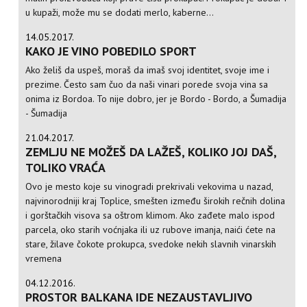
u kupaži, može mu se dodati merlo, kaberne...
14.05.2017.
KAKO JE VINO POBEDILO SPORT
Ako želiš da uspeš, moraš da imaš svoj identitet, svoje ime i
prezime. Često sam čuo da naši vinari porede svoja vina sa
onima iz Bordoa. To nije dobro, jer je Bordo - Bordo, a Šumadija
- Šumadija
21.04.2017.
ZEMLJU NE MOŽEŠ DA LAŽEŠ, KOLIKO JOJ DAŠ,
TOLIKO VRAĆA
Ovo je mesto koje su vinogradi prekrivali vekovima u nazad,
najvinorodniji kraj Toplice, smešten između širokih rečnih dolina
i gorštačkih visova sa oštrom klimom. Ako zađete malo ispod
parcela, oko starih voćnjaka ili uz rubove imanja, naići ćete na
stare, žilave čokote prokupca, svedoke nekih slavnih vinarskih
vremena
04.12.2016.
PROSTOR BALKANA IDE NEZAUSTAVLJIVO