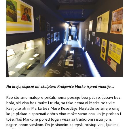
Na kraju, objasni mi skulpturu Kraljevića Marka ispred vinarije...
Kao što smo malopre pričali, nema poezije bez patnje, ljubavi bez
bola, niti vina bez muke i truda, pa tako nema ni Marka bez vile
Ravijojle ali ni Marka bez Muse Kesedžije. Najslađe se smeje onaj
ko je plakao a spoznati dobro vino može samo onaj ko je probao i
loše. Naš Marko je pored toga i veza sa tradicijom i istorijom,
najpre onom vinskom. On je sinonim za epski pristup vinu, ljudima,