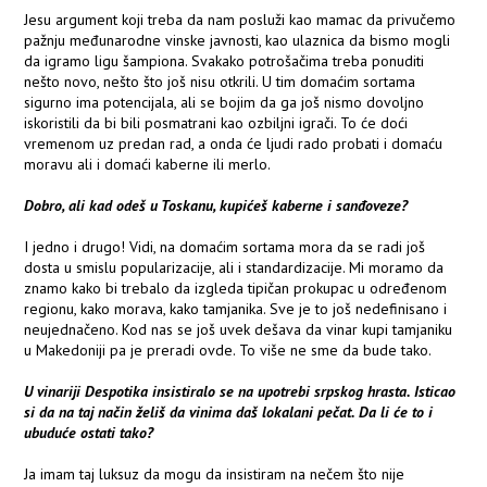
Jesu argument koji treba da nam posluži kao mamac da privučemo
pažnju međunarodne vinske javnosti, kao ulaznica da bismo mogli
da igramo ligu šampiona. Svakako potrošačima treba ponuditi
nešto novo, nešto što još nisu otkrili. U tim domaćim sortama
sigurno ima potencijala, ali se bojim da ga još nismo dovoljno
iskoristili da bi bili posmatrani kao ozbiljni igrači. To će doći
vremenom uz predan rad, a onda će ljudi rado probati i domaću
moravu ali i domaći kaberne ili merlo.
Dobro, ali kad odeš u Toskanu, kupićeš kaberne i sanđoveze?
I jedno i drugo! Vidi, na domaćim sortama mora da se radi još
dosta u smislu popularizacije, ali i standardizacije. Mi moramo da
znamo kako bi trebalo da izgleda tipičan prokupac u određenom
regionu, kako morava, kako tamjanika. Sve je to još nedefinisano i
neujednačeno. Kod nas se još uvek dešava da vinar kupi tamjaniku
u Makedoniji pa je preradi ovde. To više ne sme da bude tako.
U vinariji Despotika insistiralo se na upotrebi srpskog hrasta. Isticao
si da na taj način želiš da vinima daš lokalani pečat. Da li će to i
ubuduće ostati tako?
Ja imam taj luksuz da mogu da insistiram na nečem što nije