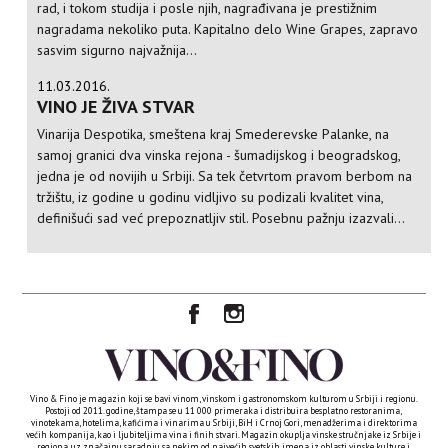
rad, i tokom studija i posle njih, nagrađivana je prestižnim
nagradama nekoliko puta. Kapitalno delo Wine Grapes, zapravo
sasvim sigurno najvažnija...
11.03.2016.
VINO JE ŽIVA STVAR
Vinarija Despotika, smeštena kraj Smederevske Palanke, na
samoj granici dva vinska rejona - šumadijskog i beogradskog,
jedna je od novijih u Srbiji. Sa tek četvrtom pravom berbom na
tržištu, iz godine u godinu vidljivo su podizali kvalitet vina,
definišući sad već prepoznatljiv stil. Posebnu pažnju izazvali...
Vino & Fino je magazin koji se bavi vinom, vinskom i gastronomskom kulturom u Srbiji i regionu.
Postoji od 2011. godine, štampa se u 11 000 primeraka i distribuira besplatno restoranima,
vinotekama, hotelima, kafićima i vinarima u Srbiji, BiH i Crnoj Gori, menadžerima i direktorima
većih kompanija, kao i ljubiteljima vina i finih stvari. Magazin okuplja vinske stručnjake iz Srbije i
regiona, uz značajnu saradnju sa nekim od najvećih svetskih imena iz oblasti vinske kulture i