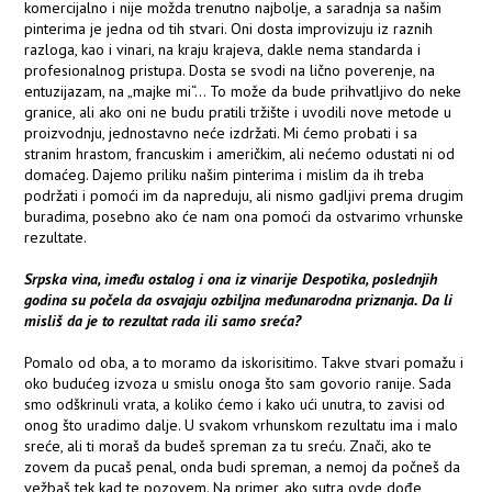
komercijalno i nije možda trenutno najbolje, a saradnja sa našim
pinterima je jedna od tih stvari. Oni dosta improvizuju iz raznih
razloga, kao i vinari, na kraju krajeva, dakle nema standarda i
profesionalnog pristupa. Dosta se svodi na lično poverenje, na
entuzijazam, na „majke mi“... To može da bude prihvatljivo do neke
granice, ali ako oni ne budu pratili tržište i uvodili nove metode u
proizvodnju, jednostavno neće izdržati. Mi ćemo probati i sa
stranim hrastom, francuskim i američkim, ali nećemo odustati ni od
domaćeg. Dajemo priliku našim pinterima i mislim da ih treba
podržati i pomoći im da napreduju, ali nismo gadljivi prema drugim
buradima, posebno ako će nam ona pomoći da ostvarimo vrhunske
rezultate.
Srpska vina, imeđu ostalog i ona iz vinarije Despotika, poslednjih
godina su počela da osvajaju ozbiljna međunarodna priznanja. Da li
misliš da je to rezultat rada ili samo sreća?
Pomalo od oba, a to moramo da iskorisitimo. Takve stvari pomažu i
oko budućeg izvoza u smislu onoga što sam govorio ranije. Sada
smo odškrinuli vrata, a koliko ćemo i kako ući unutra, to zavisi od
onog što uradimo dalje. U svakom vrhunskom rezultatu ima i malo
sreće, ali ti moraš da budeš spreman za tu sreću. Znači, ako te
zovem da pucaš penal, onda budi spreman, a nemoj da počneš da
vežbaš tek kad te pozovem. Na primer, ako sutra ovde dođe