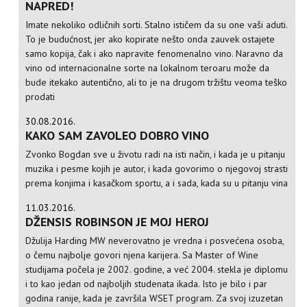
NAPRED!
Imate nekoliko odličnih sorti. Stalno ističem da su one vaši aduti.
To je budućnost, jer ako kopirate nešto onda zauvek ostajete
samo kopija, čak i ako napravite fenomenalno vino. Naravno da
vino od internacionalne sorte na lokalnom teroaru može da
bude itekako autentično, ali to je na drugom tržištu veoma teško
prodati
30.08.2016.
KAKO SAM ZAVOLEO DOBRO VINO
Zvonko Bogdan sve u životu radi na isti način, i kada je u pitanju
muzika i pesme kojih je autor, i kada govorimo o njegovoj strasti
prema konjima i kasačkom sportu, a i sada, kada su u pitanju vina
11.03.2016.
DŽENSIS ROBINSON JE MOJ HEROJ
Džulija Harding MW neverovatno je vredna i posvećena osoba,
o čemu najbolje govori njena karijera. Sa Master of Wine
studijama počela je 2002. godine, a već 2004. stekla je diplomu
i to kao jedan od najboljih studenata ikada. Isto je bilo i par
godina ranije, kada je završila WSET program. Za svoj izuzetan