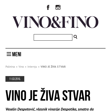
MENI
Početna
»
Vino
»
Intervju
»
VINO JE ŽIVA STVAR
11.03.2016.
VINO JE ŽIVA STVAR
Veselin Despotović, vlasnik vinarije Despotika, smatra da