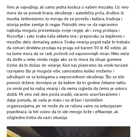
Vino je najvažnija, ali samo jedna kockica u našem mozaiku. Uz vino
mora da se ponudi hrana, okruženje i autentična priča, društvo ili
muzika. Jednostavno, tu moraju da se povežu i kultura, tradicija i
istorija jedne zemlje ili regije. Potrudili smo se da napravimo
najbolju moguću prezentaciju svoje regije, ali i svog pristupa i
filozofije i zato svaka naša etiketa ima i preporuku za književno i
muzičko delo domaćeg autora. Svaka vinarija poput naše bi trebalo
da ostvari direktnu prodaju na pragu od barem 30 ili 40 odsto, ali
na tome mora da se radi, počevši od najosnovnijih stvari. Niko neće
da dođe u neku vinsku regiju ako za to mora da obuje gumene
čizme da bi došao do vinarije. Kod nas planiramo da vinski turizam
razvijamo što je moguće više, samostalno koliko možemo i
udružujući se sa kolegama u neposrednom okruženju. Što se tiče
pomoći države, dovoljno je da kažem da tri godine čekamo tablu
za vinski put ka našoj vinariji i da nema izgleda da ćemo je uskoro
dobiti. Mi smo naš deo posla uradili, naravno usavršavaćemo i
dalje ponudu, ali sada je malo i na državi i turističkim
organizacijama, jer ne može da se računa samo na entuzijazam
pojedinaca. Ja bih voleo da to ide mnogo brže i efikasnije, ali
očigledno treba da sazri situacija.