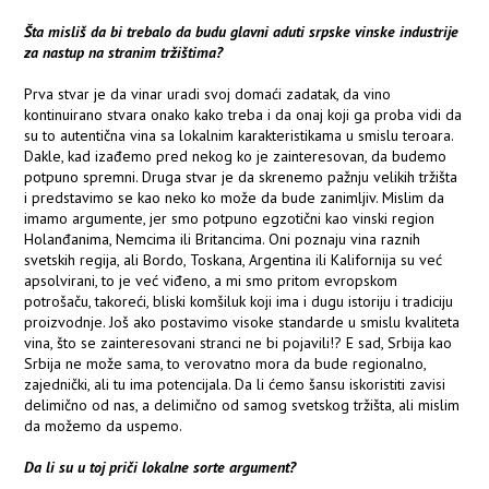
Šta misliš da bi trebalo da budu glavni aduti srpske vinske industrije
za nastup na stranim tržištima?
Prva stvar je da vinar uradi svoj domaći zadatak, da vino
kontinuirano stvara onako kako treba i da onaj koji ga proba vidi da
su to autentična vina sa lokalnim karakteristikama u smislu teroara.
Dakle, kad izađemo pred nekog ko je zainteresovan, da budemo
potpuno spremni. Druga stvar je da skrenemo pažnju velikih tržišta
i predstavimo se kao neko ko može da bude zanimljiv. Mislim da
imamo argumente, jer smo potpuno egzotični kao vinski region
Holanđanima, Nemcima ili Britancima. Oni poznaju vina raznih
svetskih regija, ali Bordo, Toskana, Argentina ili Kalifornija su već
apsolvirani, to je već viđeno, a mi smo pritom evropskom
potrošaču, takoreći, bliski komšiluk koji ima i dugu istoriju i tradiciju
proizvodnje. Još ako postavimo visoke standarde u smislu kvaliteta
vina, što se zainteresovani stranci ne bi pojavili!? E sad, Srbija kao
Srbija ne može sama, to verovatno mora da bude regionalno,
zajednički, ali tu ima potencijala. Da li ćemo šansu iskoristiti zavisi
delimično od nas, a delimično od samog svetskog tržišta, ali mislim
da možemo da uspemo.
Da li su u toj priči lokalne sorte argument?