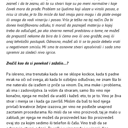
zezneš i da te zeznu, ali to su stvari koje su po meni normalne i koje
čovek mora da prođe. Problem sa ljudima koji ulaze u vinski posao, a
nisu iz struke, je to što misle da kad imaju para mogu i da plate ovoga
ili onoga da vodi vinariju i posao. Vrlo je teško na taj način. Da bi
doneo kvalifikovanu odluku, ti moraš da poznaješ materiju o kojoj
treba da odlučuješ, pa ako stvarno nemaš predstavu o tome, ne možeš
da prepustiš nekome da bira da li ćemo ovo ili ono grožđe, ovaj ili
onaj tehnloški postupak. Odnosno, možeš ali ti se to posle debelo vrati
u negativnom smislu. Mi smo te osnovne stvari apsolvirali i sada smo
spremni za sledeći nivo igrice.
Zvučiš kao da si ponekad i zažalio...?
Pa iskreno, ima trenutaka kada se ne sklope kockice, kada ti padne
mrak na oči od svega, ali kada bi ozbiljno odlučivao, ne znam šta bi
me nateralo da izađem iz priče sa vinom. Da, ima muke i problema,
ali ima i zadovoljstva. Ja volim da stvaram, samo što vino nije
konačno, njega ne možeš da uradiš i kažeš: eto, to je to. Vino je živa
stvar i menja se i kada ga završiš. Mislim da baš to kod njega
privlači kreativce željne izazova, jer vino ne podleže unapred
zacrtanim procedurama. Ko misli da se vino proizvodi, taj je malo u
zabludi, jer njega ne možeš da proizvedeš kao što proizvedeš
ovaj sto za kojim sedimo ili telefon ili čašu. Vino traži da se