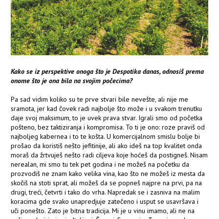
Kako se iz perspektive onoga što je Despotika danas, odnosiš prema
onome što je ona bila na svojim počecima?
Pa sad vidim koliko su te prve stvari bile nevešte, ali nije me
sramota, jer kad čovek radi najbolje što može i u svakom trenutku
daje svoj maksimum, to je uvek prava stvar. Igrali smo od početka
pošteno, bez taktiziranja i kompromisa. To ti je ono: roze praviš od
najboljeg kabernea i to te košta. U komercijalnom smislu bolje bi
prošao da koristiš nešto jefitinije, ali ako ideš na top kvalitet onda
moraš da žrtvuješ nešto radi ciljeva koje hoćeš da postigneš. Nisam
nerealan, mi smo tu tek pet godina i ne možeš na početku da
prozvodiš ne znam kako velika vina, kao što ne možeš iz mesta da
skočiš na stoti sprat, ali možeš da se popneš najpre na prvi, pa na
drugi, treći, četvrti i tako do vrha. Napredak se i zasniva na malim
koracima gde svako unapredjuje zatečeno i usput se usavršava i
uči ponešto. Zato je bitna tradicija. Mi je u vinu imamo, ali ne na