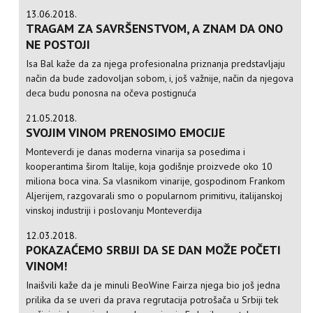
13.06.2018.
TRAGAM ZA SAVRŠENSTVOM, A ZNAM DA ONO
NE POSTOJI
Isa Bal kaže da za njega profesionalna priznanja predstavljaju
način da bude zadovoljan sobom, i, još važnije, način da njegova
deca budu ponosna na očeva postignuća
21.05.2018.
SVOJIM VINOM PRENOSIMO EMOCIJE
Monteverdi je danas moderna vinarija sa posedima i
kooperantima širom Italije, koja godišnje proizvede oko 10
miliona boca vina. Sa vlasnikom vinarije, gospodinom Frankom
Aljerijem, razgovarali smo o popularnom primitivu, italijanskoj
vinskoj industriji i poslovanju Monteverdija
12.03.2018.
POKAZAĆEMO SRBIJI DA SE DAN MOŽE POČETI
VINOM!
Inaišvili kaže da je minuli BeoWine Fairza njega bio još jedna
prilika da se uveri da prava regrutacija potrošača u Srbiji tek