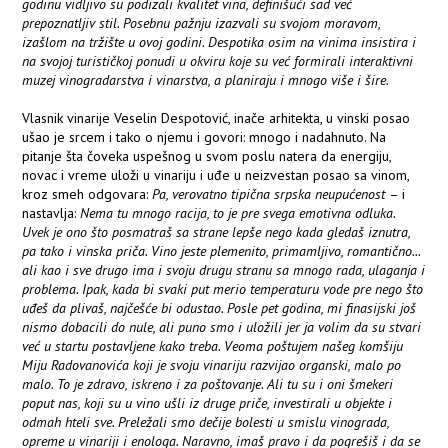
godinu vidljivo su podizali kvalitet vina, definišući sad već
prepoznatljiv stil. Posebnu pažnju izazvali su svojom moravom,
izašlom na tržište u ovoj godini. Despotika osim na vinima insistira i
na svojoj turističkoj ponudi u okviru koje su već formirali interaktivni
muzej vinogradarstva i vinarstva, a planiraju i mnogo više i šire.
Vlasnik vinarije Veselin Despotović, inače arhitekta, u vinski posao
ušao je srcem i tako o njemu i govori: mnogo i nadahnuto. Na
pitanje šta čoveka uspešnog u svom poslu natera da energiju,
novac i vreme uloži u vinariju i uđe u neizvestan posao sa vinom,
kroz smeh odgovara:
Pa, verovatno tipična srpska neupućenost
– i
nastavlja:
Nema tu mnogo racija, to je pre svega emotivna odluka.
Uvek je ono što posmatraš sa strane lepše nego kada gledaš iznutra,
pa tako i vinska priča. Vino jeste plemenito, primamljivo, romantično...
ali kao i sve drugo ima i svoju drugu stranu sa mnogo rada, ulaganja i
problema. Ipak, kada bi svaki put merio temperaturu vode pre nego što
uđeš da plivaš, najčešće bi odustao. Posle pet godina, mi finasijski još
nismo dobacili do nule, ali puno smo i uložili jer ja volim da su stvari
već u startu postavljene kako treba. Veoma poštujem našeg komšiju
Miju Radovanovića koji je svoju vinariju razvijao organski, malo po
malo. To je zdravo, iskreno i za poštovanje. Ali tu su i oni šmekeri
poput nas, koji su u vino ušli iz druge priče, investirali u objekte i
odmah hteli sve. Preležali smo dečije bolesti u smislu vinograda,
opreme u vinariji i enologa. Naravno, imaš pravo i da pogrešiš i da se