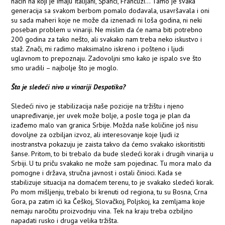
način na koji je imaju Italijani, Španci, Francuzi... Tamo je svaka
generacija sa svakom berbom pomalo dodavala, usavršavala i oni
su sada maheri koje ne može da iznenadi ni loša godina, ni neki
poseban problem u vinariji. Ne mislim da će nama biti potrebno
200 godina za tako nešto, ali svakako nam treba neko iskustvo i
staž. Znači, mi radimo maksimalno iskreno i pošteno i ljudi
uglavnom to prepoznaju. Zadovoljni smo kako je ispalo sve što
smo uradili – najbolje što je moglo.
Šta je sledeći nivo u vinariji Despotika?
Sledeći nivo je stabilizacija naše pozicije na tržištu i njeno
unapređivanje, jer uvek može bolje, a posle toga je plan da
izađemo malo van granica Srbije. Možda naše količine još nisu
dovoljne za ozbiljan izvoz, ali interesovanje koje ljudi iz
inostranstva pokazuju je zaista takvo da ćemo svakako iskoritistiti
šanse. Pritom, to bi trebalo da bude sledeći korak i drugih vinarija u
Srbiji. U tu priču svakako ne može sam pojedinac. Tu mora malo da
pomogne i država, stručna javnost i ostali činioci. Kada se
stabilizuje situacija na domaćem terenu, to je svakako sledeći korak.
Po mom mišljenju, trebalo bi krenuti od regiona, tu su Bosna, Crna
Gora, pa zatim ići ka Češkoj, Slovačkoj, Poljskoj, ka zemljama koje
nemaju naročitu proizvodnju vina. Tek na kraju treba ozbiljno
napadati rusko i druga velika tržišta.