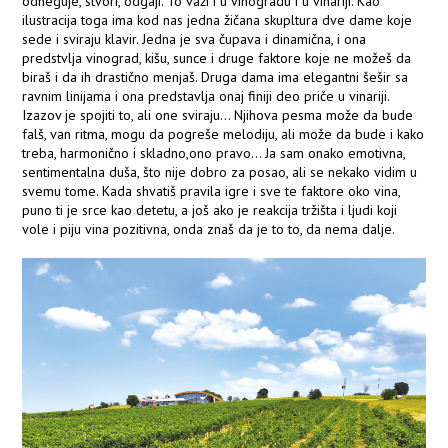
odneguje, stvori, odgaji. To važi i u vinogradu i u vinariji. Kao
ilustracija toga ima kod nas jedna žičana skupltura dve dame koje
sede i sviraju klavir. Jedna je sva čupava i dinamična, i ona
predstvlja vinograd, kišu, sunce i druge faktore koje ne možeš da
biraš i da ih drastično menjaš. Druga dama ima elegantni šešir sa
ravnim linijama i ona predstavlja onaj finiji deo priče u vinariji.
Izazov je spojiti to, ali one sviraju... Njihova pesma može da bude
falš, van ritma, mogu da pogreše melodiju, ali može da bude i kako
treba, harmonično i skladno,ono pravo... Ja sam onako emotivna,
sentimentalna duša, što nije dobro za posao, ali se nekako vidim u
svemu tome. Kada shvatiš pravila igre i sve te faktore oko vina,
puno ti je srce kao detetu, a još ako je reakcija tržišta i ljudi koji
vole i piju vina pozitivna, onda znaš da je to to, da nema dalje.